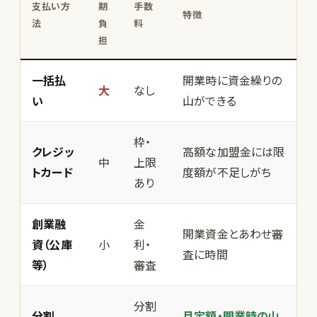
支払い方
期
手数
特徴
法
負
料
担
一括払
開業時に資金繰りの
大
なし
い
山ができる
枠・
クレジッ
高額な加盟金には限
中
上限
トカード
度額が不足しがち
あり
創業融
金
開業資金とあわせ審
資（公庫
小
利・
査に時間
等）
審査
分割
分割
月定額・開業時の山