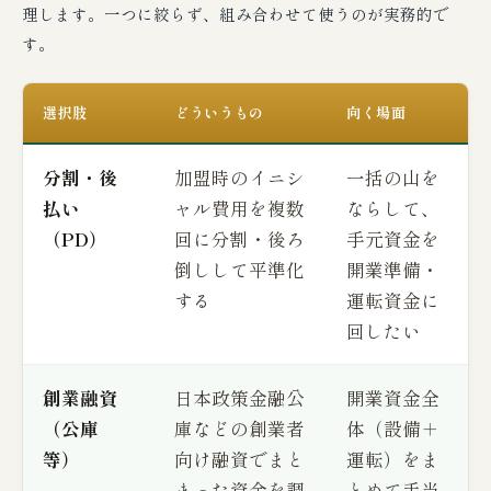
理します。一つに絞らず、組み合わせて使うのが実務的で
す。
選択肢
どういうもの
向く場面
分割・後
加盟時のイニシ
一括の山を
払い
ャル費用を複数
ならして、
（PD）
回に分割・後ろ
手元資金を
倒しして平準化
開業準備・
する
運転資金に
回したい
創業融資
日本政策金融公
開業資金全
（公庫
庫などの創業者
体（設備＋
等）
向け融資でまと
運転）をま
まった資金を調
とめて手当