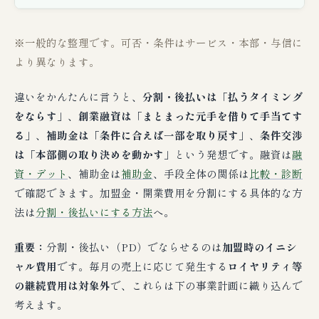
※一般的な整理です。可否・条件はサービス・本部・与信に
より異なります。
違いをかんたんに言うと、
分割・後払いは「払うタイミング
をならす」
、
創業融資は「まとまった元手を借りて手当てす
る」
、
補助金は「条件に合えば一部を取り戻す」
、
条件交渉
は「本部側の取り決めを動かす」
という発想です。融資は
融
資・デット
、補助金は
補助金
、手段全体の関係は
比較・診断
で確認できます。加盟金・開業費用を分割にする具体的な方
法は
分割・後払いにする方法
へ。
重要：
分割・後払い（PD）でならせるのは
加盟時のイニシ
ャル費用
です。毎月の売上に応じて発生する
ロイヤリティ等
の継続費用は対象外
で、これらは下の事業計画に織り込んで
考えます。