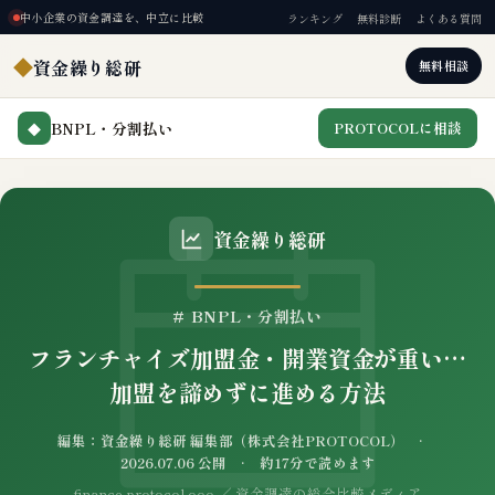
中小企業の資金調達を、中立に比較
ランキング
無料診断
よくある質問
◆
資金繰り総研
無料相談
BNPL・分割払い
PROTOCOLに相談
◆
資金繰り総研
# BNPL・分割払い
フランチャイズ加盟金・開業資金が重い…
加盟を諦めずに進める方法
編集：資金繰り総研 編集部（株式会社PROTOCOL） ·
2026.07.06 公開 · 約17分で読めます
finance.protocol.ooo ／ 資金調達の総合比較メディア