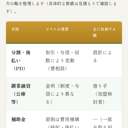
方の軸を整理します（具体的な数値は見積もりで確認しま
す）。
手段
コストの性質
主に負担する
側
分割・後
取引・与信・回
設計によ
払い
数により変動
る
（PD）
（要相談）
創業融資
金利（制度・与
借り手
（公庫
信により異な
（加盟検
等）
る）
討者）
補助金
原則は費用補填
—（一部
（採択・後払い
を取り戻