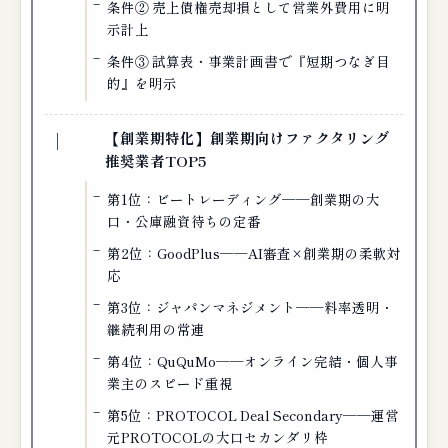
条件② 売上債権売却損として営業外費用に明
示計上
条件③ 試算表・事業計画書で『短期つなぎ目
的』を明示
【創業期特化】創業期向けファクタリング
推奨業者TOP5
第1位：ビートレーディング──創業期の大
口・公庫融資待ちの定番
第2位：GoodPlus──AI審査×創業期の柔軟対
応
第3位：ジャパンマネジメント──料率透明・
継続利用の常連
第4位：QuQuMo──オンライン完結・個人事
業主のスピード重視
第5位：PROTOCOL Deal Secondary──運営
元PROTOCOLの大口セカンダリ枠