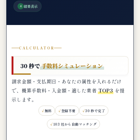
STAGE 3（創業3〜5年目）：銀行プロパー融
結果表示
4
資移行期
STAGE 4（創業5年目以降）：成長フェーズの
選択肢拡大期
🧪 編集部の実機検証コメント（ビートレーデ
CALCULATOR
ィング・GoodPlus）
🆘 もし審査に落ちたら？創業期の次の一手
30 秒で
手数料シミュレーション
典型的な審査落ち理由（創業期特有）
請求金額・支払期日・あなたの属性を入れるだけ
創業期ファクタリング審査落ち時の次の一手
で、概算手数料・入金額・適した業者
TOP3
を提
創業融資 落ちた場合の代替資金調達ロードマ
示します。
ップ
無料
登録不要
30 秒で完了
個人事業主の代替案：屋号のまま使える選
103 社から自動マッチング
択肢