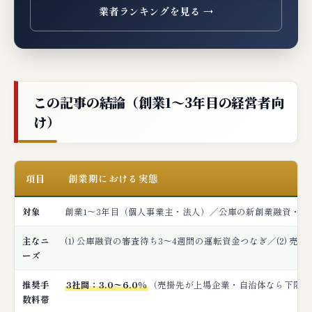
業者ランキングを見る →
編集部が率直に指摘する創業期ファクタリ
ングの7つの懸念点
🔍 ネガティブクエリ対応：創業融資・つな
ぎ資金・制度融資の関連検索
この記事の結論（創業1〜3年目の経営者向
け）
「創業融資 落ちた」の検索意図への回答
「創業期 つなぎ資金」の検索意図への回答
「制度融資 ファクタリング」の検索意図への
項目
創業期における実態
回答
「創業融資 ファクタリング 違法」の検索意図
対象
創業1〜3年目（個人事業主・法人）／公庫の新創業融資・自
への回答
主なニ
(1) 公庫融資の審査待ち3〜4週間の運転資金つなぎ／(2)
ーズ
📝 創業期の申込フロー：書類準備・タイム
ライン・4ステップ
推奨手
3社間：3.0〜6.0%
（売掛先が上場企業・自治体なら下限近
数料帯
① 創業期の書類準備チェックリスト