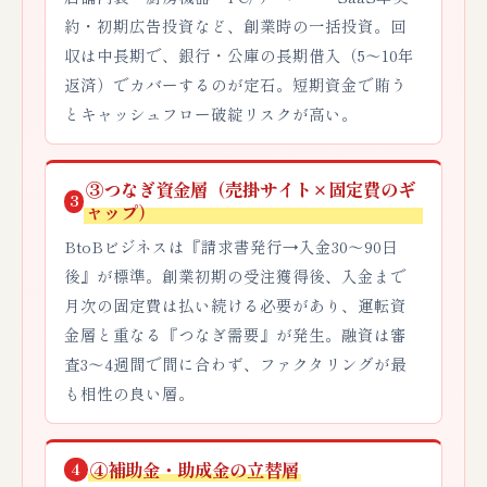
約・初期広告投資など、創業時の一括投資。回
収は中長期で、銀行・公庫の長期借入（5〜10年
返済）でカバーするのが定石。短期資金で賄う
とキャッシュフロー破綻リスクが高い。
③つなぎ資金層（売掛サイト×固定費のギ
3
ャップ）
BtoBビジネスは『請求書発行→入金30〜90日
後』が標準。創業初期の受注獲得後、入金まで
月次の固定費は払い続ける必要があり、運転資
金層と重なる『つなぎ需要』が発生。融資は審
査3〜4週間で間に合わず、ファクタリングが最
も相性の良い層。
④補助金・助成金の立替層
4