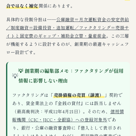
合ではなく補完
関係にあります。
具体的な役割分担は──
公庫融資＝月次運転資金の安定供給
／制度融資＝設備投資・追加運転／ファクタリング＝売掛サ
イトと固定費のギャップ・補助金立替・量産前金
。この三層
が機能するように設計するのが、創業期の最適キャッシュフ
ロー設計です。
💡 創業期の編集部メモ：ファクタリングが信用
💡
情報に影響しない理由
ファクタリングは「
売掛債権の売買（譲渡）
」契約で
あり、貸金業法上の『金銭の貸付』には該当しません
（最高裁判決：平成12年4月21日）。そのため、
信用情
報機関（CIC・JICC・全銀協）への登録対象外
であ
り、銀行・公庫の融資審査時に『借入として表示され
る』ことはありません。ただし、銀行融資の審査では