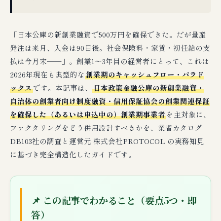
「日本公庫の新創業融資で500万円を確保できた。だが量産
発注は来月、入金は90日後。社会保険料・家賃・初任給の支
払は今月末──」。創業1〜3年目の経営者にとって、これは
2026年現在も典型的な
創業期のキャッシュフロー・パラド
ックス
です。本記事は、
日本政策金融公庫の新創業融資・
自治体の創業者向け制度融資・信用保証協会の創業関連保証
を確保した（あるいは申込中の）創業期事業者
を主対象に、
ファクタリングをどう併用設計すべきかを、業者カタログ
DB103社の調査と運営元 株式会社PROTOCOL の実務知見
に基づき完全構造化したガイドです。
📌 この記事でわかること（要点5つ・即
答）