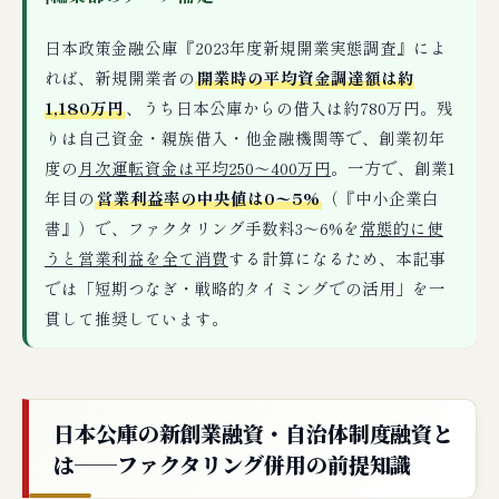
日本政策金融公庫『2023年度新規開業実態調査』によ
れば、新規開業者の
開業時の平均資金調達額は約
1,180万円
、うち日本公庫からの借入は約780万円。残
りは自己資金・親族借入・他金融機関等で、創業初年
度の
月次運転資金は平均250〜400万円
。一方で、創業1
年目の
営業利益率の中央値は0〜5%
（『中小企業白
書』）で、ファクタリング手数料3〜6%を
常態的に使
うと営業利益を全て消費
する計算になるため、本記事
では「短期つなぎ・戦略的タイミングでの活用」を一
貫して推奨しています。
日本公庫の新創業融資・自治体制度融資と
は──ファクタリング併用の前提知識