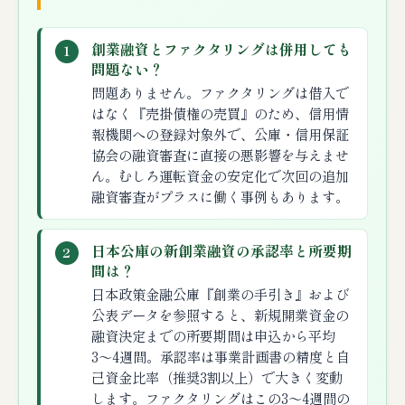
創業融資とファクタリングは併用しても
1
問題ない？
問題ありません。ファクタリングは借入で
はなく『売掛債権の売買』のため、信用情
報機関への登録対象外で、公庫・信用保証
協会の融資審査に直接の悪影響を与えませ
ん。むしろ運転資金の安定化で次回の追加
融資審査がプラスに働く事例もあります。
日本公庫の新創業融資の承認率と所要期
2
間は？
日本政策金融公庫『創業の手引き』および
公表データを参照すると、新規開業資金の
融資決定までの所要期間は申込から平均
3〜4週間。承認率は事業計画書の精度と自
己資金比率（推奨3割以上）で大きく変動
します。ファクタリングはこの3〜4週間の