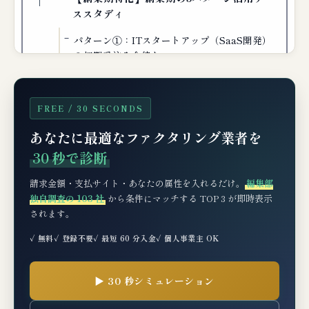
ススタディ
パターン①：ITスタートアップ（SaaS開発）
の初期受注入金待ち
パターン②：経営コンサルタント（個人事業
主）の補助金立替
FREE / 30 SECONDS
パターン③：建設業下請（一人親方法人）のつ
なぎ資金
あなたに最適なファクタリング業者を
パターン④：小売（D2Cブランド）の量産発注
30 秒で診断
前金
請求金額・支払サイト・あなたの属性を入れるだけ。
編集部
パターン⑤：サービス業（人材紹介）の成功報
独自調査の 103 社
から条件にマッチする TOP 3 が即時表示
酬入金待ち
されます。
✓ 無料
✓ 登録不要
✓ 最短 60 分入金
✓ 個人事業主 OK
💬 利用者の良い口コミ・悪い口コミ（創業
期ユーザーの傾向）
▶ 30 秒シミュレーション
👍 良い口コミ・評価の傾向
👎 悪い口コミ・不満の傾向