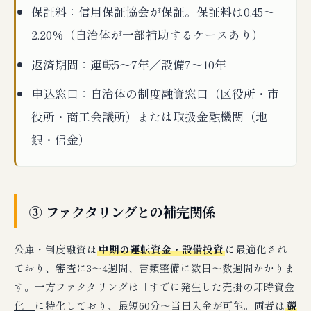
保証料：信用保証協会が保証。保証料は0.45〜
2.20%（自治体が一部補助するケースあり）
返済期間：運転5〜7年／設備7〜10年
申込窓口：自治体の制度融資窓口（区役所・市
役所・商工会議所）または取扱金融機関（地
銀・信金）
③ ファクタリングとの補完関係
公庫・制度融資は
中期の運転資金・設備投資
に最適化され
ており、審査に3〜4週間、書類整備に数日〜数週間かかりま
す。一方ファクタリングは
「すでに発生した売掛の即時資金
化」
に特化しており、最短60分〜当日入金が可能。両者は
競