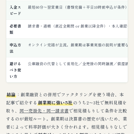
② 創業期のタイムライン例：申込から入金ま
入金ス
最短60分〜翌営業日（書類完備＋平日10時前申込が条件）
での時刻単位フロー
ピード
③ 申込から入金までの4ステップ（公式フロ
必要書
請求書・通帳（直近全期間 or 創業以降全件）・本人確認書
ー）
類
申込方
オンライン完結が主流。創業期は事業実態の説明が重要なため
【創業期特化】創業期の仕訳・税務処理
法
（公庫融資との会計区分）
避ける
公庫融資の代替として常用化／全売掛の同時譲渡／償還請求
例1：日本公庫の新創業融資500万円を借入時の
べき使
仕訳
い方
例2：300万円の売掛金を料率5%で2社間ファ
クタリング
結論
：創業融資との併用でファクタリングを使う場合、本
公庫融資 vs ファクタリングの会計区分（創業
記事で紹介する
創業期に強い5社
のうち2〜3社で無料見積を
期の経理整理）
取り、
同一売掛先・同一請求書
で相見積もりして条件を比較
するのが最短ルート。創業期は決算書の歴史が浅いため、業
【深掘り】業種別 創業融資×ファクタリン
グ併用設計の細部
者によって料率評価が大きく分かれます。相見積もりなしで