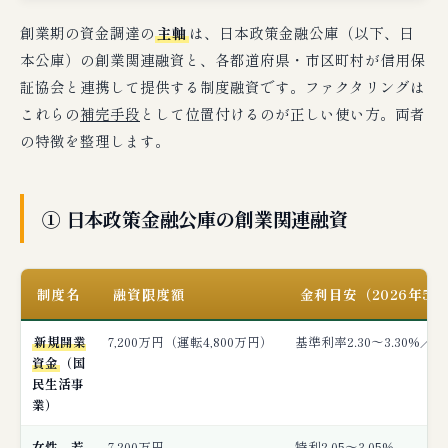
創業期の資金調達の
主軸
は、日本政策金融公庫（以下、日
本公庫）の創業関連融資と、各都道府県・市区町村が信用保
証協会と連携して提供する制度融資です。ファクタリングは
これらの
補完手段
として位置付けるのが正しい使い方。両者
の特徴を整理します。
① 日本政策金融公庫の創業関連融資
制度名
融資限度額
金利目安（2026年5
新規開業
7,200万円（運転4,800万円）
基準利率2.30〜3.30%／要
資金
（国
民生活事
業）
女性、若
7,200万円
特利2.05〜3.05%