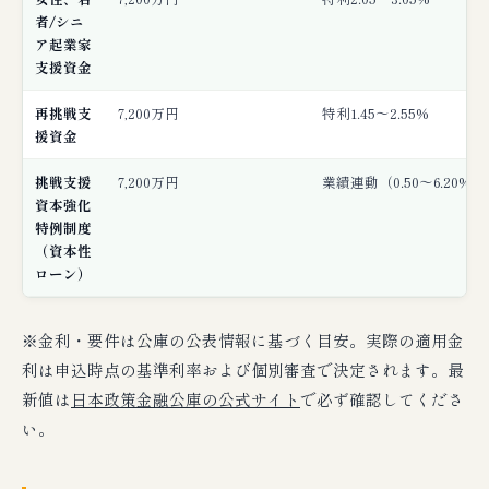
者/シニ
ア起業家
支援資金
再挑戦支
7,200万円
特利1.45〜2.55%
援資金
挑戦支援
7,200万円
業績連動（0.50〜6.20%）
資本強化
特例制度
（資本性
ローン）
※金利・要件は公庫の公表情報に基づく目安。実際の適用金
利は申込時点の基準利率および個別審査で決定されます。最
新値は
日本政策金融公庫の公式サイト
で必ず確認してくださ
い。