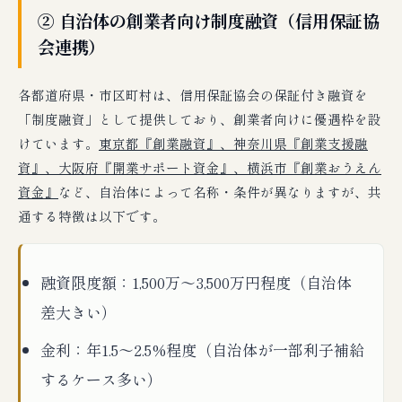
② 自治体の創業者向け制度融資（信用保証協
会連携）
各都道府県・市区町村は、信用保証協会の保証付き融資を
「制度融資」として提供しており、創業者向けに優遇枠を設
けています。
東京都『創業融資』、神奈川県『創業支援融
資』、大阪府『開業サポート資金』、横浜市『創業おうえん
資金』
など、自治体によって名称・条件が異なりますが、共
通する特徴は以下です。
融資限度額：1,500万〜3,500万円程度（自治体
差大きい）
金利：年1.5〜2.5%程度（自治体が一部利子補給
するケース多い）