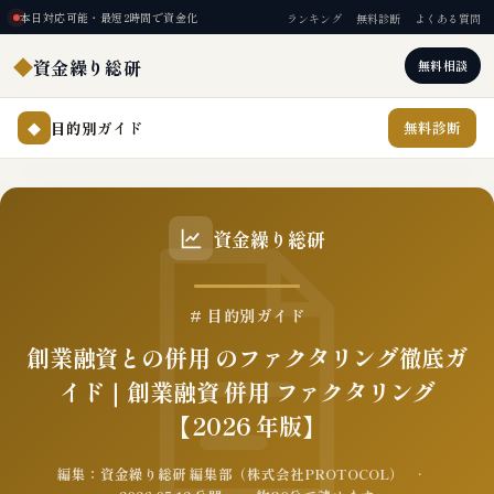
本日対応可能・最短2時間で資金化
ランキング
無料診断
よくある質問
◆
資金繰り総研
無料相談
目的別ガイド
無料診断
◆
資金繰り総研
# 目的別ガイド
創業融資との併用 のファクタリング徹底ガ
イド｜創業融資 併用 ファクタリング
【2026 年版】
編集：資金繰り総研 編集部（株式会社PROTOCOL） ·