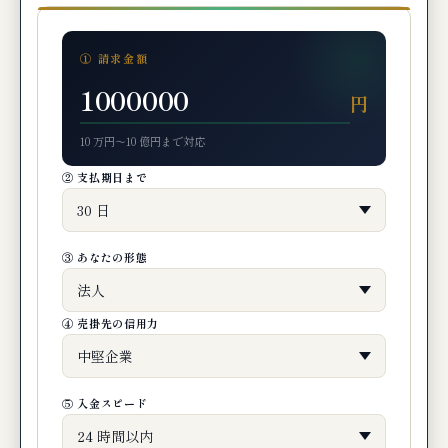
編集部の最終判断：創業期ファクタリング
はこんな事業者に最適
① 請求金額
🔗 関連記事（編集部おすすめ）
円
まとめ
10 万円〜10 億円まで対応
② 支払期日まで
③ あなたの形態
④ 売掛先の信用力
⑤ 入金スピード