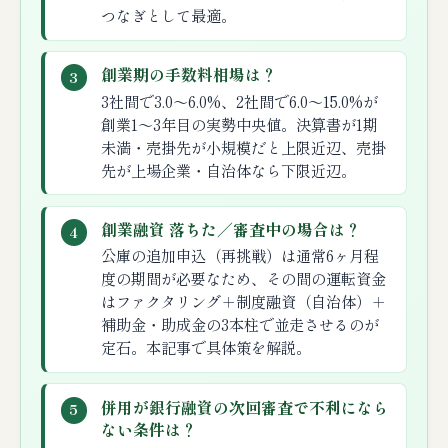
つなぎとして最適。
創業期の手数料相場は？
3
3社間で3.0〜6.0%、2社間で6.0〜15.0%が
創業1〜3年目の実勢中央値。決算書が1期
未満・売掛先が小規模だと上限近辺、売掛
先が上場企業・自治体なら下限近辺。
創業融資 落ちた／審査中の場合は？
4
公庫の追加申込（再挑戦）は通常6ヶ月程
度の期間が必要なため、その間の運転資金
はファクタリング＋制度融資（自治体）＋
補助金・助成金の3本柱で並走させるのが
定石。本記事で具体策を解説。
併用が銀行融資の次回審査で不利になら
5
ない条件は？