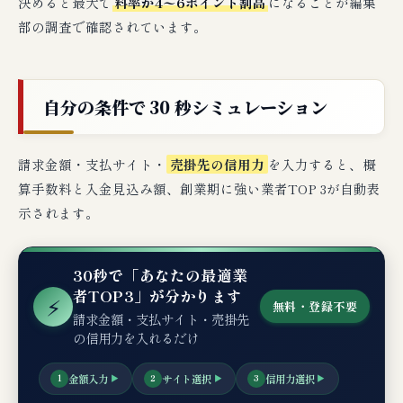
決めると最大で
料率が4〜6ポイント割高
になることが編集
IT・SaaS・受託開発系の併用設計
部の調査で確認されています。
士業・コンサル・経営支援系の併用設計
建設・工事下請系の併用設計
小売・D2C・EC系の併用設計
自分の条件で 30 秒シミュレーション
サービス業（人材・教育・美容・飲食）系の併
用設計
請求金額・支払サイト・
売掛先の信用力
を入力すると、概
算手数料と入金見込み額、創業期に強い業者TOP 3が自動表
制度融資・信用保証協会・補助金との詳細
示されます。
な使い分けマトリックス
創業3年目以降の『ファクタリング卒業ロー
30秒で「あなたの最適業
ドマップ』
者TOP3」が分かります
⚡
無料・登録不要
STAGE 1（創業1〜2年目）：ファクタリング
請求金額・支払サイト・売掛先
戦略的活用期
の信用力を入れるだけ
STAGE 2（創業2〜3年目）：信用保証協会移
行準備期
金額入力
サイト選択
信用力選択
1
▶
2
▶
3
▶