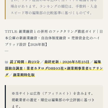
場合があります。ランキングの順位は、手数料・入金
スピード等の編集部の比較基準に基づくものです。
TITLE: 創業融資との併用 のファクタリング徹底ガイド｜日
本公庫の新創業融資・自治体制度融資 × 売掛資金化のハイ
ブリッド設計【2026年版】
—
📖
読了時間：約23分
／
最終更新：2026年5月23日
／
編集
部独自調査：業者カタログDB103社×創業期事業者ヒアリン
グ
／
創業期特化版
※当サイトは広告（アフィリエイト）を含みます。
掲載業者の選定・順位は編集部の中立評価に基づき
ます。