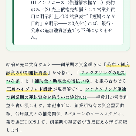
(1) ノンリコース（償還請求権なし）契約
のみ／(2) 売上債権売却損として営業外費
用に明示計上／(3) 試算表で『短期つなぎ
目的』を明示──の3点を守れば、銀行・
公庫の追加融資審査でも不利になりませ
ん。
結論を先に共有すると──創業期の資金繰りは「
公庫・制度
融資の中期運転資金
」を骨格に、「
ファクタリングの短期
つなぎ
」と「
補助金・助成金の後払い枠
」を組み合わせる
三層ハイブリッド設計
が現実解です。
ファクタリング単独
で創業期の運転資金を賄うのは絶対NG
──手数料が営業利
益を食い潰します。本記事では、創業期特有の資金需要曲
線、公庫融資との補完関係、5パターンのケーススタディ、
業者選定TOP5まで、創業期の経営者が直接使える形で網羅
します。