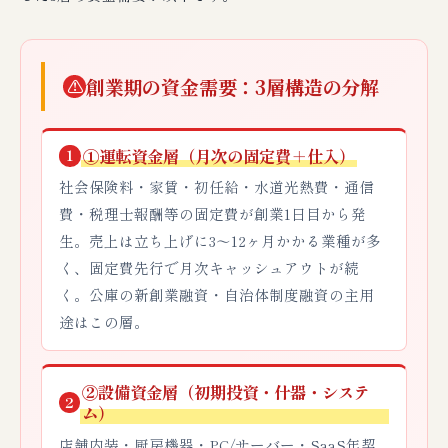
創業期の資金需要：3層構造の分解
⚠
①運転資金層（月次の固定費＋仕入）
1
社会保険料・家賃・初任給・水道光熱費・通信
費・税理士報酬等の固定費が創業1日目から発
生。売上は立ち上げに3〜12ヶ月かかる業種が多
く、固定費先行で月次キャッシュアウトが続
く。公庫の新創業融資・自治体制度融資の主用
途はこの層。
②設備資金層（初期投資・什器・システ
2
ム）
店舗内装・厨房機器・PC/サーバー・SaaS年契