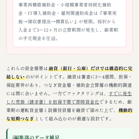
事業再構築補助金・小規模事業者持続化補助
金・IT導入補助金・雇用関連助成金は『事業実
施→領収書提出→精算払い』が原則。採択から
入金まで3〜12ヶ月の立替期間が発生し、創業期
の手元現金を圧迫。
これらの資金需要は
融資（銀行・公庫）だけでは構造的に完
結しない
のがポイントです。融資は審査に3〜4週間、担保・
保証要件があり、つなぎ資金層・補助金立替層の機動的調達
には間に合いません。一方でファクタリングは、
すでに発生
した売掛（請求書）を担保不要で即時資金化
できるため、創
業期の運転資金層と設備投資層を融資で固めた上で、
機動的
な短期つなぎ
として組み込むのが最適な設計です。
ℹ
編集部のデータ補足