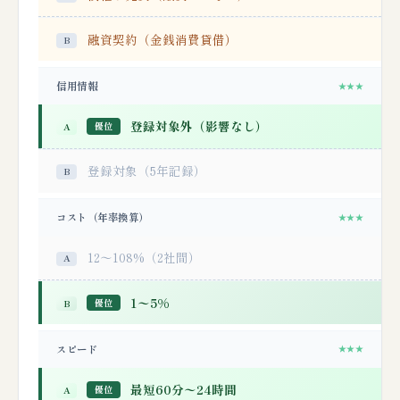
融資契約（金銭消費貸借）
信用情報
★★★
登録対象外（影響なし）
優位
登録対象（5年記録）
コスト（年率換算）
★★★
12〜108%（2社間）
1〜5%
優位
スピード
★★★
最短60分〜24時間
優位