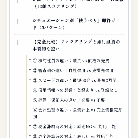
（10軸スコアリング）
シチュエーション別「使うべき」即答ガイ
ド（5パターン）
【完全比較】ファクタリングと銀行融資の
本質的な違い
① 法的性質の違い：融資 vs 債権の売買
② 審査軸の違い：自社信用 vs 売掛先信用
③ スピードの違い：最短60分 vs 最短2週間
④ 信用情報への影響：登録あり vs 登録なし
⑤ 担保・保証人の違い：必要 vs 不要
⑥ 会計処理の違い：負債計上 vs 売上債権売却
損
⑦ 税金滞納時の対応：原則NG vs 対応可能
⑧ 赤字決算時の対応：厳しい vs 対応可能