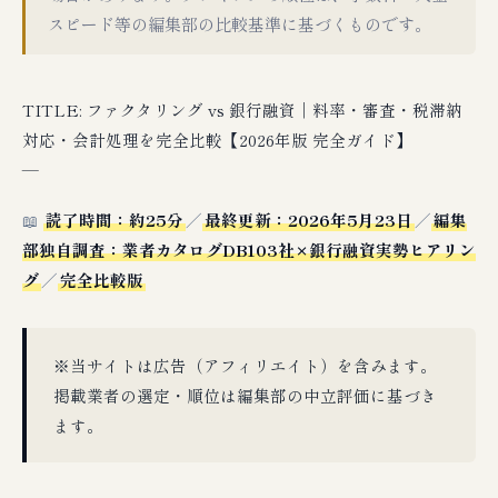
スピード等の編集部の比較基準に基づくものです。
TITLE: ファクタリング vs 銀行融資｜料率・審査・税滞納
対応・会計処理を完全比較【2026年版 完全ガイド】
—
📖
読了時間：約25分
／
最終更新：2026年5月23日
／
編集
部独自調査：業者カタログDB103社×銀行融資実勢ヒアリン
グ
／
完全比較版
※当サイトは広告（アフィリエイト）を含みます。
掲載業者の選定・順位は編集部の中立評価に基づき
ます。