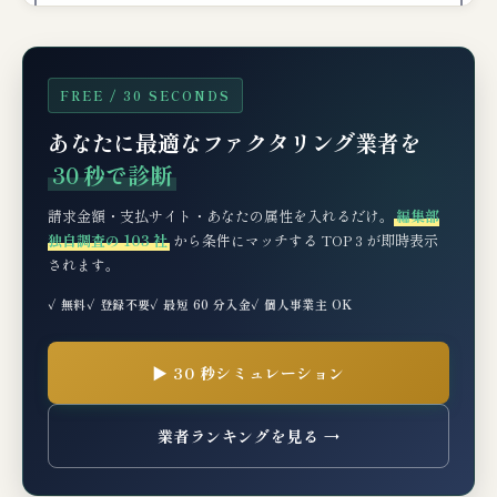
銀行融資の5大メリット
銀行融資の5大デメリット
FREE / 30 SECONDS
ファクタリングを使う 5 大メリット（銀行
あなたに最適なファクタリング業者を
融資との差別化ポイント）
30 秒で診断
① 信用情報に影響しない（最大の差別化ポイ
ント）
請求金額・支払サイト・あなたの属性を入れるだけ。
編集部
独自調査の 103 社
から条件にマッチする TOP 3 が即時表示
② 即時性（最短60分 vs 銀行融資 2週間〜2ヶ
されます。
月）
✓ 無料
✓ 登録不要
✓ 最短 60 分入金
✓ 個人事業主 OK
③ 担保・保証人不要
④ 売掛先の信用力で審査される
▶ 30 秒シミュレーション
⑤ 返済義務がない
業者ランキングを見る →
デメリット・利用前に必ず知っておきたい
リスク