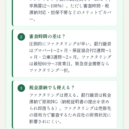
率換算12〜108%）。ただし審査時間・税
滞納対応・担保不要などのメリットでカバ
ー。
審査時間の差は？
2
圧倒的にファクタリングが早い。銀行融資
はプロパー1〜2ヶ月・保証協会付2週間〜1
ヶ月・公庫3週間〜2ヶ月。ファクタリング
は最短60分〜3営業日。緊急資金需要なら
ファクタリング一択。
税金滞納でも使える？
3
ファクタリングは使える。銀行融資は税金
滞納で原則NG（納税証明書の提出を求め
られ即落ちる）。ファクタリングは売掛先
の信用力で審査するため自社の財務状況に
影響されにくい。