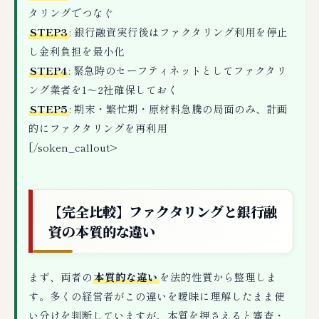
タリングでつなぐ
STEP3
: 銀行融資実行後はファクタリング利用を停止
し金利負担を最小化
STEP4
: 緊急時のセーフティネットとしてファクタリ
ング業者を1〜2社確保しておく
STEP5
: 期末・繁忙期・原材料急騰の局面のみ、計画
的にファクタリングを再利用
[/soken_callout>
【完全比較】ファクタリングと銀行融
資の本質的な違い
まず、両者の
本質的な違い
を法的性質から整理しま
す。多くの経営者がこの違いを曖昧に理解したまま使
い分けを判断していますが、
本質を押さえると審査・