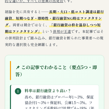
的な違いが、すべての差異の出発点
です。
結論を先に共有すると——
長期・大口・低コスト調達は銀行
融資、短期つなぎ・即時性・銀行融資NG時はファクタリン
グ
。両者は競合ではなく、
「銀行融資の枠を温存しつつ短
期はファクタリング」
という
併用が王道
です。本記事ではそ
の併用設計まで踏み込み、銀行融資を断られた事業者への現
実的な選択肢も完全網羅します。
📌 この記事でわかること（要点5つ・即
答）
料率は銀行融資より高い？
1
高め。銀行融資はプロパー年1〜3%、保証
協会付1〜3%＋保証料、公庫1.5〜3%。フ
ァクタリング手数料は2社間で4〜18%（年