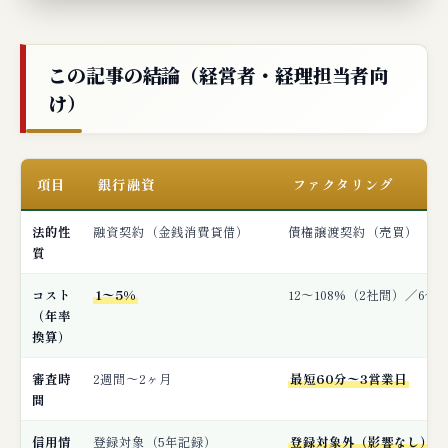
① 年率換算で見ると銀行融資より大幅に割高
② 違法業者の混在
この記事の結論（経営者・経理担当者向
③ 売掛先の信用力依存
け）
【完全網羅】銀行融資を断られた事業者へ
の現実的選択肢
項目
銀行融資
ファクタリング
① 銀行融資NGの典型理由TOP10
② 銀行融資NG時の現実的選択肢7つ
法的性
融資契約（金銭消費貸借）
債権譲渡契約（売買）
質
③ 銀行融資NG時の推奨業者（ファクタリン
グ）
コスト
1〜5%
12〜108%（2社間）／6〜
（年率
【完全網羅】銀行融資の代替・補完となる
換算）
ファクタリング推奨業者TOP6
審査時
2週間〜2ヶ月
最短60分〜3営業日
第1位：マネーフォワード ケッサイ──銀行融
間
資との連携・会計連動
信用情
登録対象（5年記録）
登録対象外（影響なし）