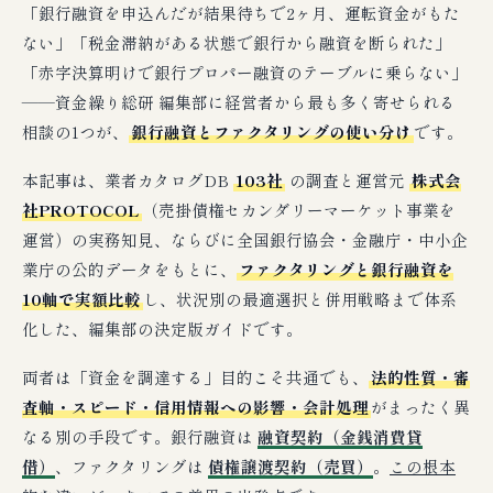
「銀行融資を申込んだが結果待ちで2ヶ月、運転資金がもた
ない」「税金滞納がある状態で銀行から融資を断られた」
「赤字決算明けで銀行プロパー融資のテーブルに乗らない」
——資金繰り総研 編集部に経営者から最も多く寄せられる
相談の1つが、
銀行融資とファクタリングの使い分け
です。
本記事は、業者カタログDB
103社
の調査と運営元
株式会
社PROTOCOL
（売掛債権セカンダリーマーケット事業を
運営）の実務知見、ならびに全国銀行協会・金融庁・中小企
業庁の公的データをもとに、
ファクタリングと銀行融資を
10軸で実額比較
し、状況別の最適選択と併用戦略まで体系
化した、編集部の決定版ガイドです。
両者は「資金を調達する」目的こそ共通でも、
法的性質・審
査軸・スピード・信用情報への影響・会計処理
がまったく異
なる別の手段です。銀行融資は
融資契約（金銭消費貸
借）
、ファクタリングは
債権譲渡契約（売買）
。
この根本