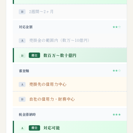
2週間〜2ヶ月
対応金額
★★☆
売掛金の範囲内（数万〜10億円）
数百万〜数十億円
優位
審査軸
★★☆
売掛先の信用力中心
自社の信用力・財務中心
税金滞納時
★★★
対応可能
優位