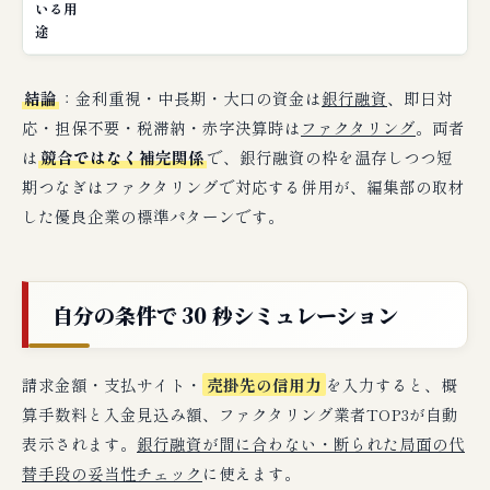
いる用
③ 運送業：燃料費先払い・ファクタリング有
途
効
④ IT・ソフトウェア業：銀行融資メイン
結論
：金利重視・中長期・大口の資金は
銀行融資
、即日対
⑤ 飲食業：銀行融資NGならファクタリング
応・担保不要・税滞納・赤字決算時は
ファクタリング
。両者
⑥ 医療・介護：診療報酬ファクタリングが王
は
競合ではなく補完関係
で、銀行融資の枠を温存しつつ短
道
期つなぎはファクタリングで対応する併用が、編集部の取材
⑦ 小売・卸売：商社経由売掛で3社間有利
した優良企業の標準パターンです。
【完全網羅】併用戦略：ファクタリングと
銀行融資を組み合わせる5パターン
自分の条件で 30 秒シミュレーション
パターン①：銀行融資審査期間のつなぎ
パターン②：信用情報温存期間のファクタリン
請求金額・支払サイト・
売掛先の信用力
を入力すると、概
グ、安定後の銀行融資
算手数料と入金見込み額、ファクタリング業者TOP3が自動
パターン③：銀行融資はメイン、ファクタリン
表示されます。
銀行融資が間に合わない・断られた局面の代
グはセーフティネット
替手段の妥当性チェック
に使えます。