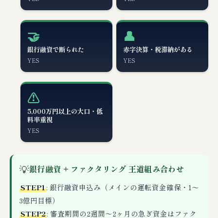
🤝
👤
銀行融資で断られた
赤字決算・税滞納がある
YES
YES
⚠️
5,000万円以上の大口・低
料率重視
YES
💡
銀行融資 + ファクタリング 王道組み合わせ
STEP1
: 銀行融資申込み（メインの運転資金確保・1〜
3億円目標）
STEP2
: 審査期間の2週間〜2ヶ月の急ぎ資金はファク