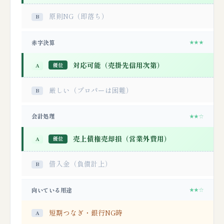
原則NG（即落ち）
赤字決算
★★★
対応可能（売掛先信用次第）
優位
厳しい（プロパーは困難）
会計処理
★★☆
売上債権売却損（営業外費用）
優位
借入金（負債計上）
向いている用途
★★☆
短期つなぎ・銀行NG時