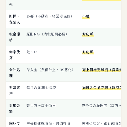
第2位：三菱HCキャピタル──大口・低料率・
報
銀行融資の代替
第3位：三菱UFJファクター──メガバンク系
担保・
必要（不動産・経営者保証）
不要
の安心感
保証人
第4位：アクセルファクター──審査通過率
税金滞
原則NG（納税証明必要）
対応可
93%・銀行融資NG救済
納
第5位：共栄サポート──大口対応・銀行融資
赤字決
厳しい
対応可
NG柔軟審査
算
第6位：QuQuMo──スマホ完結・小規模事業
者の救済
会計処
借入金（負債計上・BS悪化）
売上債権売却損（営業外費
理
大口対応：ビートレーディング・GoodPlus
返済義
毎月の元利金返済
売掛入金で完結（返済なし
【業種別】銀行融資 vs ファクタリングの最
務
適選択
対応金
数百万〜数十億円
売掛金の範囲内（数万〜10
① 製造業：銀行融資メイン＋ファクタリング
額
併用
向いて
中長期運転資金・設備投資
短期つなぎ・銀行融資NG
② 建設業：ファクタリング比率が高い