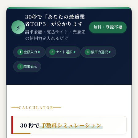
パターン④：銀行融資の枠を温存しつつ、原材
料急騰時はファクタリング
30秒で「あなたの最適業
パターン⑤：季節変動対応（繁忙期はファクタ
者TOP3」が分かります
リング、閑散期は銀行融資）
⚡
無料・登録不要
請求金額・支払サイト・売掛先
の信用力を入れるだけ
【完全網羅】ファクタリングと銀行融資の
意思決定フローチャート
金額入力
サイト選択
信用力選択
1
▶
2
▶
3
▶
申込から入金までの 4 ステップ詳細フロー
結果表示
4
編集部独自評価：銀行融資 vs ファクタリン
グの5軸スコア
💬 利用者の良い口コミ・悪い口コミ（銀行
融資 vs ファクタリングの実態）
CALCULATOR
👍 銀行融資の良い口コミ
30 秒で
手数料シミュレーション
👎 銀行融資の悪い口コミ
👍 ファクタリングの良い口コミ