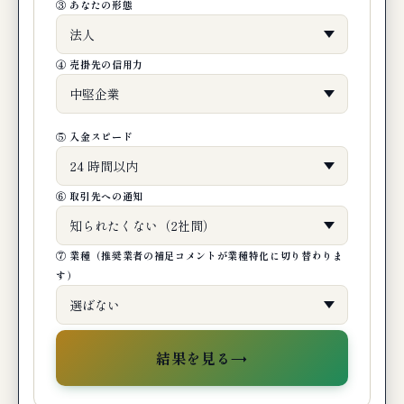
銀行融資・ファクタリングの関連業者レビ
③ あなたの形態
ュー（内部リンク）
④ 売掛先の信用力
まとめ：ファクタリングと銀行融資の使い
分け 3 つの鉄則
編集部の最終判断：銀行融資とファクタリ
⑤ 入金スピード
ングはこう使い分ける
🎯 30 秒で最適業者を診断する
⑥ 取引先への通知
🔗 関連記事（編集部おすすめ）
⑦ 業種（推奨業者の補足コメントが業種特化に切り替わりま
まとめ
す）
→
結果を見る