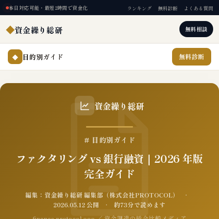
本日対応可能・最短2時間で資金化
ランキング
無料診断
よくある質問
◆
資金繰り総研
無料相談
目的別ガイド
無料診断
◆
資金繰り総研
# 目的別ガイド
ファクタリング vs 銀行融資｜2026 年版
完全ガイド
編集：資金繰り総研 編集部（株式会社PROTOCOL） ·
2026.05.12 公開 · 約73分で読めます
finance.protocol.ooo ／ 資金調達の総合比較メディア