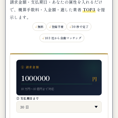
請求金額・支払期日・あなたの属性を入れるだけ
👎 ファクタリングの悪い口コミ
で、概算手数料・入金額・適した業者
TOP3
を提
示します。
🔍 「銀行融資 ファクタリング 違い」「融資
無料
登録不要
30 秒で完了
断られた」の検索意図に応える
「銀行融資 ファクタリング 違い」の検索意図
103 社から自動マッチング
への回答
「融資 断られた」の検索意図への回答
「ファクタリング メリット」の検索意図への
回答
① 請求金額
円
編集部が率直に指摘する銀行融資・ファク
タリングの懸念点
10 万円〜10 億円まで対応
銀行融資の懸念点
② 支払期日まで
ファクタリングの懸念点