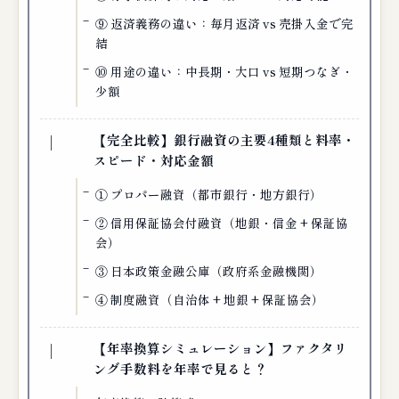
⑨ 返済義務の違い：毎月返済 vs 売掛入金で完
結
⑩ 用途の違い：中長期・大口 vs 短期つなぎ・
少額
【完全比較】銀行融資の主要4種類と料率・
スピード・対応金額
① プロパー融資（都市銀行・地方銀行）
② 信用保証協会付融資（地銀・信金 + 保証協
会）
③ 日本政策金融公庫（政府系金融機関）
④ 制度融資（自治体 + 地銀 + 保証協会）
【年率換算シミュレーション】ファクタリ
ング手数料を年率で見ると？