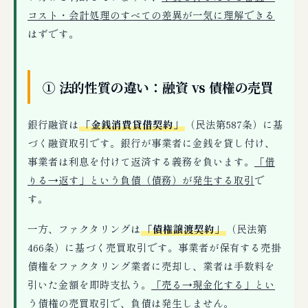
コスト・会計処理のすべての差異が一気に理解できる
はずです。
① 法的性質の違い：融資 vs 債権の売買
銀行融資は
「金銭消費貸借契約」
（民法第587条）に基
づく融資取引です。銀行が事業者に金銭を貸し付け、
事業者は利息を付けて返済する義務を負います。
「借
りる→返す」という負債（債務）が発生する取引
で
す。
一方、ファクタリングは
「債権譲渡契約」
（民法第
466条）に基づく売買取引です。事業者が保有する売掛
債権をファクタリング業者に売却し、業者は手数料を
引いた金額を即時支払う。
「売る→現金化する」とい
う債権の売買取引
で、負債は発生しません。