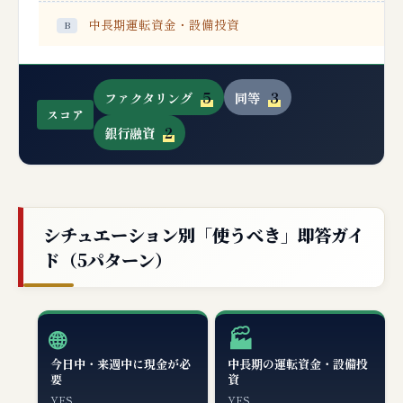
中長期運転資金・設備投資
5
3
ファクタリング
同等
スコア
2
銀行融資
シチュエーション別「使うべき」即答ガイ
ド（5パターン）
🌐
🏭
今日中・来週中に現金が必
中長期の運転資金・設備投
要
資
YES
YES