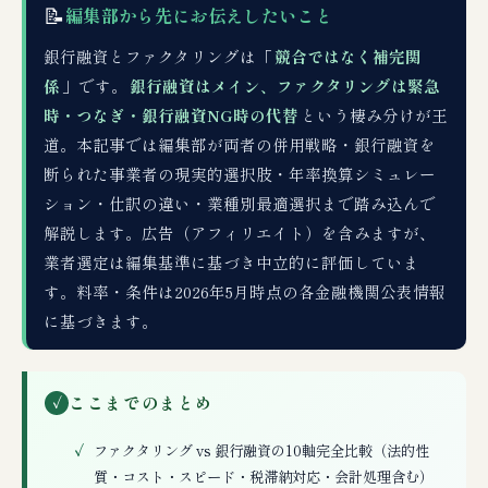
📝
編集部から先にお伝えしたいこと
銀行融資とファクタリングは「
競合ではなく補完関
係
」です。
銀行融資はメイン、ファクタリングは緊急
時・つなぎ・銀行融資NG時の代替
という棲み分けが王
道。本記事では編集部が両者の併用戦略・銀行融資を
断られた事業者の現実的選択肢・年率換算シミュレー
ション・仕訳の違い・業種別最適選択まで踏み込んで
解説します。広告（アフィリエイト）を含みますが、
業者選定は編集基準に基づき中立的に評価していま
す。料率・条件は2026年5月時点の各金融機関公表情報
に基づきます。
ここまでのまとめ
✓
ファクタリング vs 銀行融資の10軸完全比較（法的性
質・コスト・スピード・税滞納対応・会計処理含む）