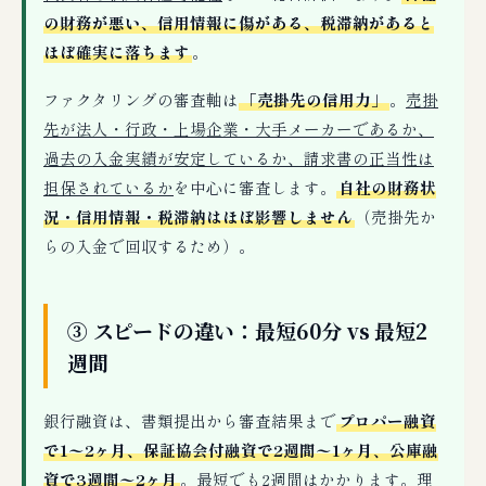
の財務が悪い、信用情報に傷がある、税滞納があると
ほぼ確実に落ちます
。
ファクタリングの審査軸は
「売掛先の信用力」
。
売掛
先が法人・行政・上場企業・大手メーカーであるか、
過去の入金実績が安定しているか、請求書の正当性は
担保されているか
を中心に審査します。
自社の財務状
況・信用情報・税滞納はほぼ影響しません
（売掛先か
らの入金で回収するため）。
③ スピードの違い：最短60分 vs 最短2
週間
銀行融資は、書類提出から審査結果まで
プロパー融資
で1〜2ヶ月、保証協会付融資で2週間〜1ヶ月、公庫融
資で3週間〜2ヶ月
。最短でも2週間はかかります。理