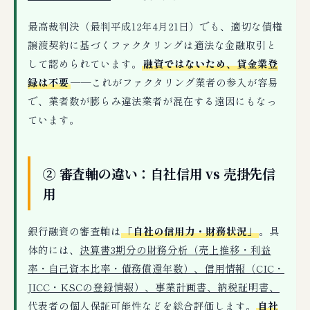
最高裁判決（最判平成12年4月21日）でも、適切な債権
譲渡契約に基づくファクタリングは適法な金融取引と
して認められています。
融資ではないため、貸金業登
録は不要
──これがファクタリング業者の参入が容易
で、業者数が膨らみ違法業者が混在する遠因にもなっ
ています。
② 審査軸の違い：自社信用 vs 売掛先信
用
銀行融資の審査軸は
「自社の信用力・財務状況」
。具
体的には、
決算書3期分の財務分析（売上推移・利益
率・自己資本比率・債務償還年数）、信用情報（CIC・
JICC・KSCの登録情報）、事業計画書、納税証明書、
代表者の個人保証可能性
などを総合評価します。
自社