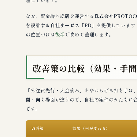
理しています。
なお、資金繰り総研を運営する
株式会社PROTOC
を設計する自社サービス「PD」
を提供しています
の位置づけは
後半
で改めて整理します。
改善策の比較（効果・手
「外注費先行・入金後ろ」をやわらげる打ち手は
間・向く場面
が違うので、自社の案件のかたちに
です。
改善策
効果（何が変わる）