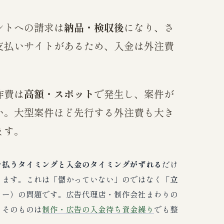
ントへの請求は
納品・検収後
になり、さ
支払いサイトがあるため、入金は外注費
。
作費は
高額・スポット
で発生し、案件が
い。大型案件ほど先行する外注費も大き
ます。
を払うタイミングと入金のタイミングがずれる
だけ
ります。これは「儲かっていない」のではなく「
立
ロー）の問題です。広告代理店・制作会社まわりの
さそのものは
制作・広告の入金待ち資金繰り
でも整