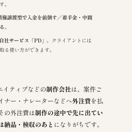
す。
債権譲渡型で入金を前倒す／着手金・中間
る
。
の自社サービス「PD」
。クライアントには
取る使い方ができます。
エイティブなどの
制作会社
は、案件ご
イナー・ナレーターなどへ
外注費
を払
その外注費は
制作の途中で先に出てい
は納品・検収のあと
になりがちです。