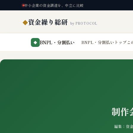
中小企業の資金調達を、中立に比較
資金繰り総研
◆
by PROTOCOL
BNPL・分割払い
BNPL・分割払いトップ
こ
◆
制作
編集：資金繰