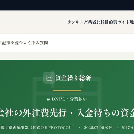
ランキング
業者比較
目的別ガイド
地
の記事を読む
よくある質問
資金繰り総研
# BNPL・分割払い
会社の外注費先行・入金待ちの資
り総研 編集部（株式会社PROTOCOL） · 2026.07.06 公開 · 約1