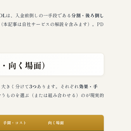
OL
は、入金前倒しの一手段である
分割・後ろ倒し
（本記事は自社サービスの解説を含みます）。PD
間・向く場面）
、大きく分けて
3つ
あります。それぞれ
効果・手
合うものを選ぶ（または組み合わせる）のが現実的
手間・コスト
向く場面