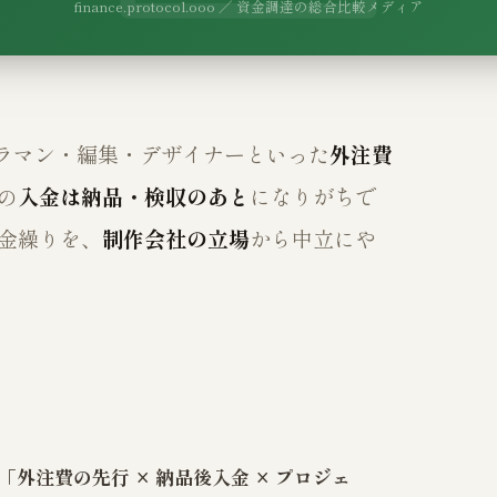
finance.protocol.ooo ／ 資金調達の総合比較メディア
ラマン・編集・デザイナーといった
外注費
の
入金は納品・検収のあと
になりがちで
金繰りを、
制作会社の立場
から中立にや
外注費の先行 × 納品後入金 × プロジェ