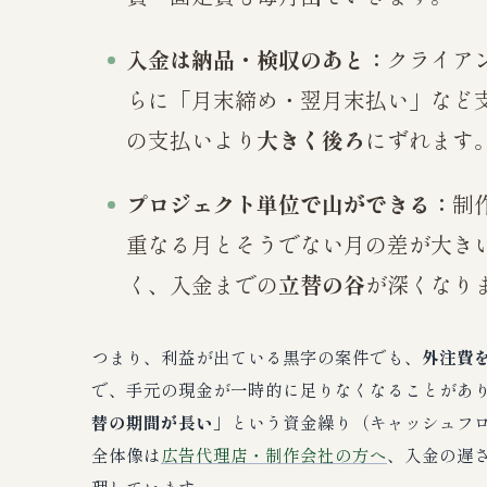
入金は納品・検収のあと：
クライア
らに「月末締め・翌月末払い」など
の支払いより
大きく後ろ
にずれます
プロジェクト単位で山ができる：
制
重なる月とそうでない月の差が大き
く、入金までの
立替の谷
が深くなり
つまり、利益が出ている黒字の案件でも、
外注費
で、手元の現金が一時的に足りなくなることがあ
替の期間が長い
」という資金繰り（キャッシュフ
全体像は
広告代理店・制作会社の方へ
、入金の遅