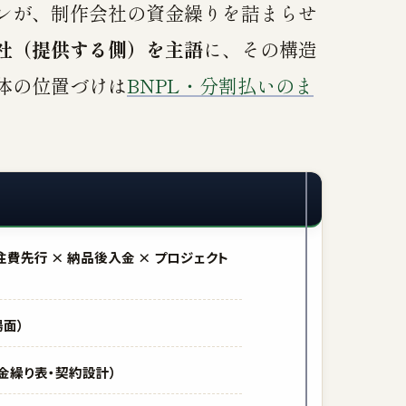
レが、制作会社の資金繰りを詰まらせ
社（提供する側）を主語
に、その構造
体の位置づけは
BNPL・分割払いのま
費先行 × 納品後入金 × プロジェクト
場面）
金繰り表・契約設計）