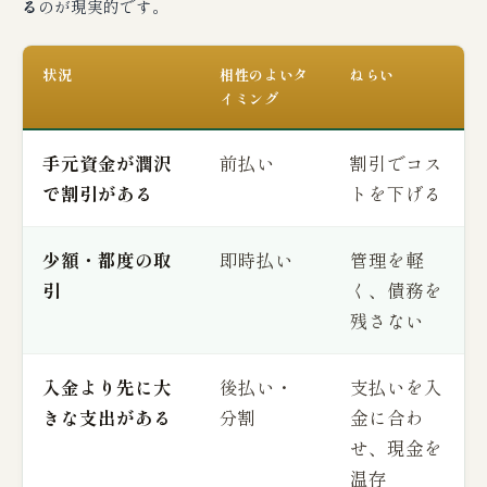
る
のが現実的です。
状況
相性のよいタ
ねらい
イミング
手元資金が潤沢
前払い
割引でコス
で割引がある
トを下げる
少額・都度の取
即時払い
管理を軽
引
く、債務を
残さない
入金より先に大
後払い・
支払いを入
きな支出がある
分割
金に合わ
せ、現金を
温存