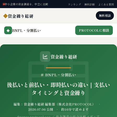
中小企業の資金調達を、中立に比較
ランキング
無料診断
よくある質問
◆
資金繰り総研
無料相談
BNPL・分割払い
PROTOCOLに相談
◆
資金繰り総研
# BNPL・分割払い
後払いと前払い・即時払いの違い｜支払い
タイミングと資金繰り
編集：資金繰り総研 編集部（株式会社PROTOCOL） ·
2026.07.06 公開 · 約16分で読めます
finance.protocol.ooo ／ 資金調達の総合比較メディア