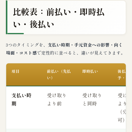
比較表：前払い・即時払
い・後払い
3つのタイミングを、
支払い時期・手元資金への影響・向く
場面・コスト感
で定性的に並べると、違いが見えてきます。
項目
前払い（先払
即時払い
後払い
い）
予・分
支払い時
受け取り
受け取り
受け
期
より前
と同時
より
（分
可）