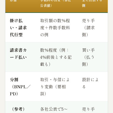
公表値）
側
掛け払
取引額の数%程
売り手
い・請求
度＋件数手数料
（請求
代行型
の例
側）
請求書カ
数%程度（例：
買い手
ード払い
4%前後とする記
（払う
載も）
側）
分割
取引・与信によ
設計によ
（BNPL／
り変動（要相
る
PD）
談）
（参考）
各社公表で5〜
売り手