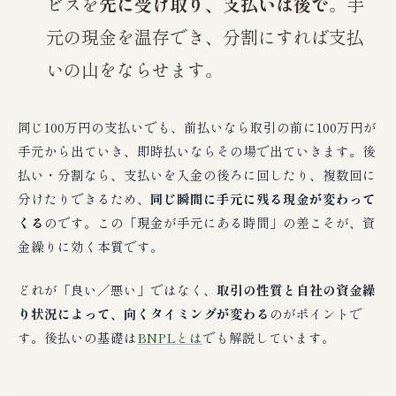
ビスを
先に受け取り、支払いは後で
。手
元の現金を温存でき、分割にすれば支払
いの山をならせます。
同じ100万円の支払いでも、前払いなら取引の前に100万円が
手元から出ていき、即時払いならその場で出ていきます。後
払い・分割なら、支払いを入金の後ろに回したり、複数回に
分けたりできるため、
同じ瞬間に手元に残る現金が変わって
くる
のです。この「現金が手元にある時間」の差こそが、資
金繰りに効く本質です。
どれが「良い／悪い」ではなく、
取引の性質と自社の資金繰
り状況によって、向くタイミングが変わる
のがポイントで
す。後払いの基礎は
BNPLとは
でも解説しています。