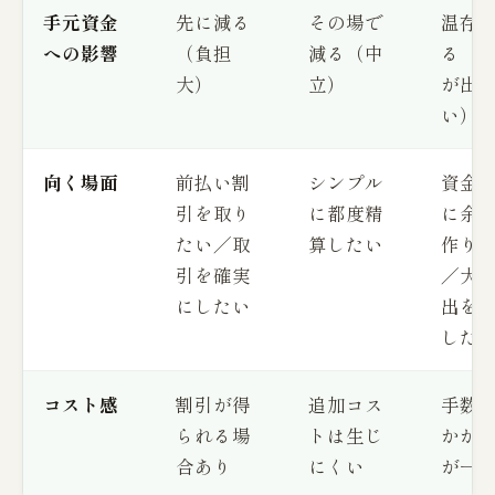
手元資金
先に減る
その場で
温存
への影響
（負担
減る（中
る（
大）
立）
が出
い）
向く場面
前払い割
シンプル
資金
引を取り
に都度精
に余
たい／取
算したい
作り
引を確実
／大
にしたい
出を
した
コスト感
割引が得
追加コス
手数
られる場
トは生じ
かか
合あり
にくい
が一