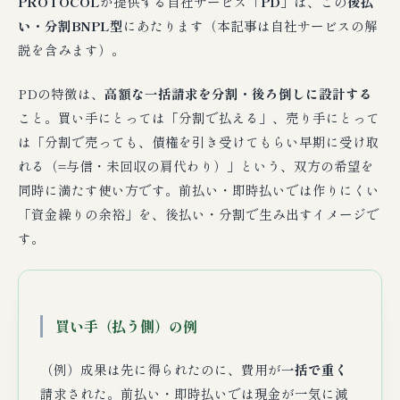
PROTOCOL
が提供する自社サービス「
PD
」は、この
後払
い・分割BNPL型
にあたります（本記事は自社サービスの解
説を含みます）。
PDの特徴は、
高額な一括請求を分割・後ろ倒しに設計する
こと。買い手にとっては「分割で払える」、売り手にとって
は「分割で売っても、債権を引き受けてもらい早期に受け取
れる（=与信・未回収の肩代わり）」という、双方の希望を
同時に満たす使い方です。前払い・即時払いでは作りにくい
「資金繰りの余裕」を、後払い・分割で生み出すイメージで
す。
買い手（払う側）の例
（例）成果は先に得られたのに、費用が
一括で重く
請求された。前払い・即時払いでは現金が一気に減