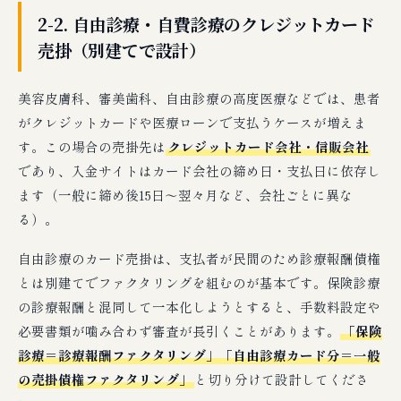
2-2. 自由診療・自費診療のクレジットカード
売掛（別建てで設計）
美容皮膚科、審美歯科、自由診療の高度医療などでは、患者
がクレジットカードや医療ローンで支払うケースが増えま
す。この場合の売掛先は
クレジットカード会社・信販会社
であり、入金サイトはカード会社の締め日・支払日に依存し
ます（一般に締め後15日〜翌々月など、会社ごとに異な
る）。
自由診療のカード売掛は、支払者が民間のため診療報酬債権
とは別建てでファクタリングを組むのが基本です。保険診療
の診療報酬と混同して一本化しようとすると、手数料設定や
必要書類が噛み合わず審査が長引くことがあります。
「保険
診療＝診療報酬ファクタリング」「自由診療カード分＝一般
の売掛債権ファクタリング」
と切り分けて設計してくださ