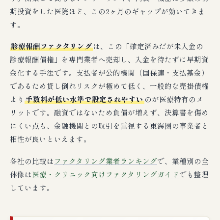
期投資をした医院ほど、この2ヶ月のギャップが効いてきま
す。
診療報酬ファクタリング
は、この「確定済みだが未入金の
診療報酬債権」を専門業者へ売却し、入金を待たずに早期資
金化する手法です。支払者が公的機関（国保連・支払基金）
であるため貸し倒れリスクが極めて低く、一般的な売掛債権
より
手数料が低い水準で設定されやすい
のが医療特有のメ
リットです。融資ではないため負債が増えず、決算書を傷め
にくい点も、金融機関との取引を重視する東海圏の事業者と
相性が良いといえます。
各社の比較は
ファクタリング業者ランキング
で、業種別の全
体像は
医療・クリニック向けファクタリングガイド
でも整理
しています。