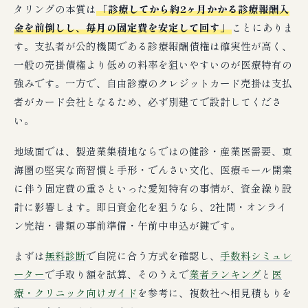
タリングの本質は
「診療してから約2ヶ月かかる診療報酬入
金を前倒しし、毎月の固定費を安定して回す」
ことにありま
す。支払者が公的機関である診療報酬債権は確実性が高く、
一般の売掛債権より低めの料率を狙いやすいのが医療特有の
強みです。一方で、自由診療のクレジットカード売掛は支払
者がカード会社となるため、必ず別建てで設計してくださ
い。
地域面では、製造業集積地ならではの健診・産業医需要、東
海圏の堅実な商習慣と手形・でんさい文化、医療モール開業
に伴う固定費の重さといった愛知特有の事情が、資金繰り設
計に影響します。即日資金化を狙うなら、2社間・オンライ
ン完結・書類の事前準備・午前中申込が鍵です。
まずは
無料診断
で自院に合う方式を確認し、
手数料シミュレ
ーター
で手取り額を試算、そのうえで
業者ランキング
と
医
療・クリニック向けガイド
を参考に、複数社へ相見積もりを