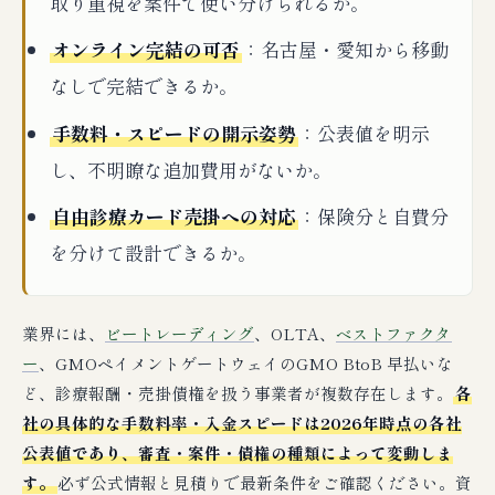
取り重視を案件で使い分けられるか。
オンライン完結の可否
：名古屋・愛知から移動
なしで完結できるか。
手数料・スピードの開示姿勢
：公表値を明示
し、不明瞭な追加費用がないか。
自由診療カード売掛への対応
：保険分と自費分
を分けて設計できるか。
業界には、
ビートレーディング
、OLTA、
ベストファクタ
ー
、GMOペイメントゲートウェイのGMO BtoB 早払いな
ど、診療報酬・売掛債権を扱う事業者が複数存在します。
各
社の具体的な手数料率・入金スピードは2026年時点の各社
公表値であり、審査・案件・債権の種類によって変動しま
す。
必ず公式情報と見積りで最新条件をご確認ください。資