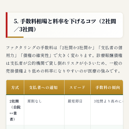
5. 手数料相場と料率を下げるコツ（2社間
／3社間）
ファクタリングの手数料は「2社間か3社間か」「支払者の信
用力」「債権の確実性」で大きく変わります。診療報酬債権
は支払者が公的機関で貸し倒れリスクが小さいため、一般の
売掛債権より低めの料率になりやすいのが医療の強みです。
方式
支払者への通知
スピード
手数料の傾向
2社間
原則なし
最短即日
3社間より高めにな
（自院
↔業
者）