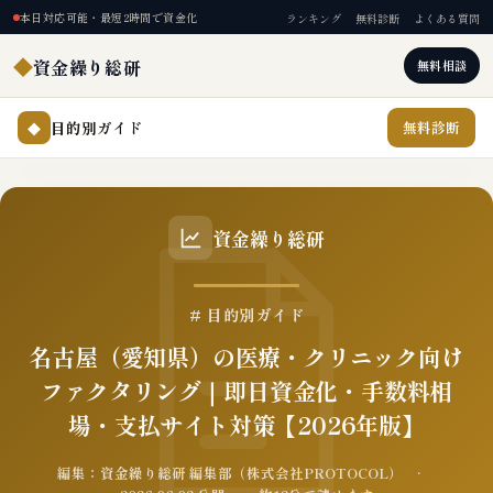
本日対応可能・最短2時間で資金化
ランキング
無料診断
よくある質問
◆
資金繰り総研
無料相談
目的別ガイド
無料診断
◆
資金繰り総研
# 目的別ガイド
名古屋（愛知県）の医療・クリニック向け
ファクタリング｜即日資金化・手数料相
場・支払サイト対策【2026年版】
編集：資金繰り総研 編集部（株式会社PROTOCOL） ·