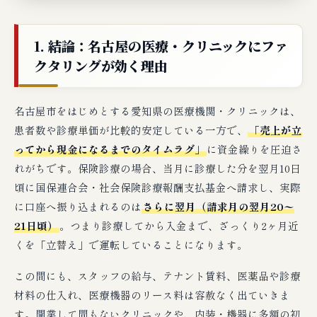
1. 結論：名古屋の医療・クリニックにファ
クタリングが効く理由
名古屋市をはじめとする愛知県の医療機関・クリニックは、
患者数や診療単価が比較的安定している一方で、
「売上が立
ってから現金になるまでのタイムラグ」
に資金繰りを圧迫さ
れがちです。保険診療の場合、当月に診療した分を翌月10日
頃に国保連合会・社会保険診療報酬支払基金へ請求し、実際
に口座へ振り込まれるのは
さらに翌月（請求月の翌月20〜
21日頃）
。つまり診療してから入金まで、ざっくり2ヶ月近
くを「立替え」で運転していることになります。
この間にも、スタッフの給与、テナント賃料、医薬品や診療
材料の仕入れ、医療機器のリース料は容赦なく出ていきま
す。開業して間もないクリニックや、内装・機器に多額の初