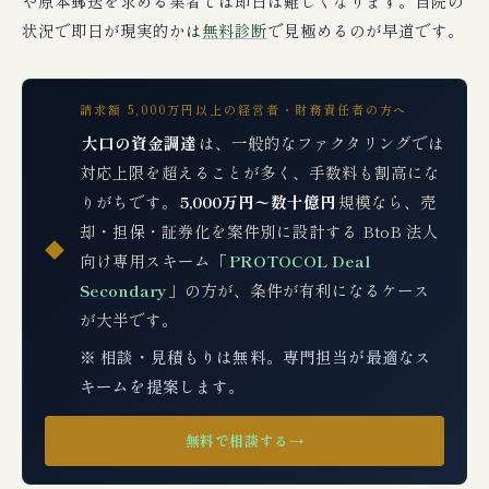
や原本郵送を求める業者では即日は難しくなります。自院の
状況で即日が現実的かは
無料診断
で見極めるのが早道です。
請求額 5,000万円以上の経営者・財務責任者の方へ
大口の資金調達
は、一般的なファクタリングでは
対応上限を超えることが多く、手数料も割高にな
りがちです。
5,000万円〜数十億円
規模なら、売
却・担保・証券化を案件別に設計する BtoB 法人
◆
向け専用スキーム「
PROTOCOL Deal
Secondary
」の方が、条件が有利になるケース
が大半です。
※ 相談・見積もりは無料。専門担当が最適なス
キームを提案します。
無料で相談する
→