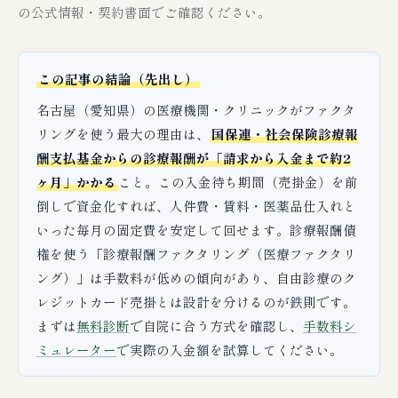
の公式情報・契約書面でご確認ください。
この記事の結論（先出し）
名古屋（愛知県）の医療機関・クリニックがファクタ
リングを使う最大の理由は、
国保連・社会保険診療報
酬支払基金からの診療報酬が「請求から入金まで約2
ヶ月」かかる
こと。この入金待ち期間（売掛金）を前
倒しで資金化すれば、人件費・賃料・医薬品仕入れと
いった毎月の固定費を安定して回せます。診療報酬債
権を使う「診療報酬ファクタリング（医療ファクタリ
ング）」は手数料が低めの傾向があり、自由診療のク
レジットカード売掛とは設計を分けるのが鉄則です。
まずは
無料診断
で自院に合う方式を確認し、
手数料シ
ミュレーター
で実際の入金額を試算してください。