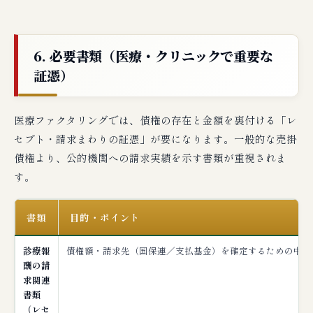
6. 必要書類（医療・クリニックで重要な
証憑）
医療ファクタリングでは、債権の存在と金額を裏付ける「レ
セプト・請求まわりの証憑」が要になります。一般的な売掛
債権より、公的機関への請求実績を示す書類が重視されま
す。
書類
目的・ポイント
診療報
債権額・請求先（国保連／支払基金）を確定するための中核
酬の請
求関連
書類
（レセ