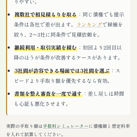
りやすい。
複数社で相見積もりを取る
：同じ債権でも提示
条件は各社で差が出ます。
ランキング
で候補を
絞り、2〜3社に同条件で見積依頼を。
継続利用・取引実績を積む
：初回より2回目以
降のほうが条件が改善するケースがあります。
3社間が許容できる場面では3社間を選ぶ
：ス
ピードより手取り額を優先するなら有効。
書類を整え審査を一度で通す
：差し戻しは時間
も心証も悪化させます。
実際の手取り額は
手数料シミュレーター
に債権額と想定料率
を入れて試算してください。