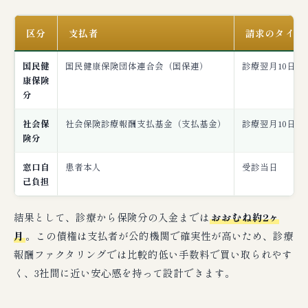
区分
支払者
請求のタイミ
国民健
国民健康保険団体連合会（国保連）
診療翌月10日頃
康保険
分
社会保
社会保険診療報酬支払基金（支払基金）
診療翌月10日頃
険分
窓口自
患者本人
受診当日
己負担
結果として、診療から保険分の入金までは
おおむね約2ヶ
月
。この債権は支払者が公的機関で確実性が高いため、診療
報酬ファクタリングでは比較的低い手数料で買い取られやす
く、3社間に近い安心感を持って設計できます。