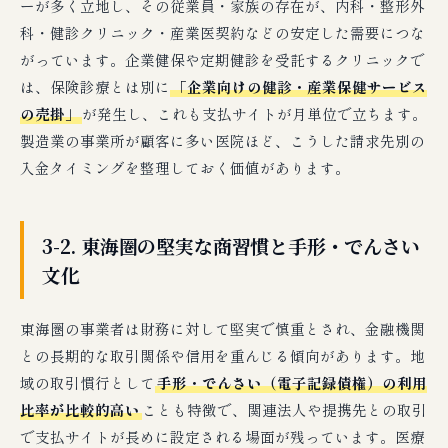
ーが多く立地し、その従業員・家族の存在が、内科・整形外
科・健診クリニック・産業医契約などの安定した需要につな
がっています。企業健保や定期健診を受託するクリニックで
は、保険診療とは別に
「企業向けの健診・産業保健サービス
の売掛」
が発生し、これも支払サイトが月単位で立ちます。
製造業の事業所が顧客に多い医院ほど、こうした請求先別の
入金タイミングを整理しておく価値があります。
3-2. 東海圏の堅実な商習慣と手形・でんさい
文化
東海圏の事業者は財務に対して堅実で慎重とされ、金融機関
との長期的な取引関係や信用を重んじる傾向があります。地
域の取引慣行として
手形・でんさい（電子記録債権）の利用
比率が比較的高い
ことも特徴で、関連法人や提携先との取引
で支払サイトが長めに設定される場面が残っています。医療