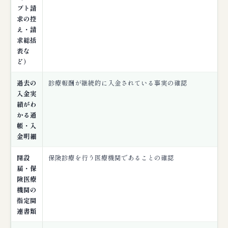
プト請
求の控
え・請
求総括
表な
ど）
過去の
診療報酬が継続的に入金されている事実の確認
入金実
績がわ
かる通
帳・入
金明細
開設
保険診療を行う医療機関であることの確認
届・保
険医療
機関の
指定関
連書類