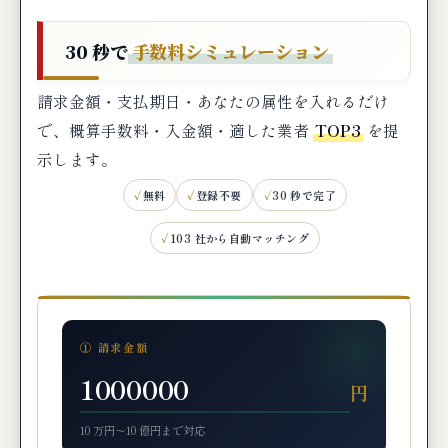
個人事業主・フリーランス向けの来店不要
30 秒で
手数料シミュレーション
型代替案
個人事業主・フリーランス向け代替手段5選
請求金額・支払期日・あなたの属性を入れるだけ
で、概算手数料・入金額・適した業者
TOP3
を提
来店不要型ファクタリングが向く事業者・
示します。
向かない事業者
無料
登録不要
30 秒で完了
編集部の最終判断：来店不要型ファクタリ
103 社から自動マッチング
ングはこんな事業者に最適
🔗 関連記事（編集部おすすめ）
まとめ
① 請求金額
円
10 万円〜10 億円まで対応