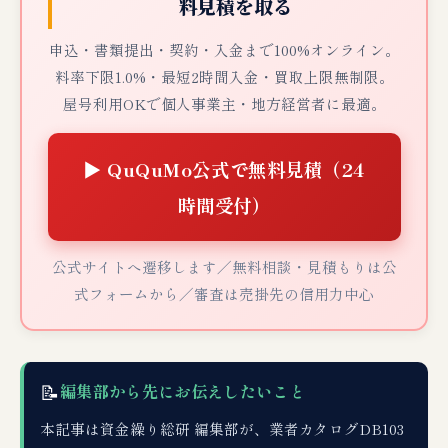
料見積を取る
申込・書類提出・契約・入金まで100%オンライン。
料率下限1.0%・最短2時間入金・買取上限無制限。
屋号利用OKで個人事業主・地方経営者に最適。
▶ QuQuMo公式で無料見積（24
時間受付）
公式サイトへ遷移します／無料相談・見積もりは公
式フォームから／審査は売掛先の信用力中心
📝
編集部から先にお伝えしたいこと
本記事は資金繰り総研 編集部が、業者カタログDB103