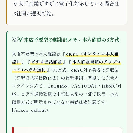
が大手企業ですでに電子化対応している場合は
3社間が選択可能。
💡
💡 来店不要型の編集部メモ：本人確認の3方式
来店不要型の本人確認は『
eKYC（オンライン本人確
認）
』『
ビデオ通話確認
』『
本人確認書類のアップロ
ード+ハガキ送付
』の3方式。eKYC対応業者は犯収法
（犯罪収益移転防止法）の最新規制に準拠した完全オ
ンライン対応で、QuQuMo・PAYTODAY・labolが対
応。ビデオ通話確認は中堅独立系の一部で採用。
本人
確認方式が明示されていない業者は要注意
です。
[/soken_callout>