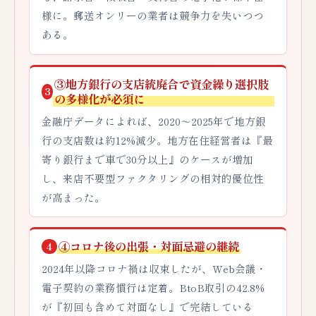
様に。郵送オンリーの業者は競争力を失いつつ
ある。
③地方銀行の支店統廃合で資金繰り選択肢
3
の多様化が必須に
金融庁データによれば、2020〜2025年で地方銀
行の支店数は約12%減少。地方在住経営者は『最
寄り銀行まで車で30分以上』のケースが増加
し、来店不要型ファクタリングの相対的優位性
が高まった。
④コロナ後の出張・対面忌避の継続
4
2024年以降コロナ禍は収束したが、Web会議・
電子契約の業務慣行は定着。BtoB取引の42.8%
が『初回も含めて対面なし』で完結している