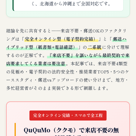
く、北海道から沖縄まで全国対応です。
結論を先に共有すると──来店不要・郵送OKのファクタリ
ングは「
完全オンライン型（電子契約完結）
」と「
郵送ハ
イブリッド型（紙書類+電話確認）
」の
二系統
に分けて理解
するのが正解です。
『来店不要』を謳いながら最終契約で来
店要求してくる業者は要注意
。本記事では、来店不要4類型
の見極め・電子契約の法的安全性・推奨業者TOP5・5つのケ
ーススタディ・郵送vsアップロードの使い分けまで、地方・
多忙経営者がそのまま実装できる形で網羅します。
完全オンライン完結・スマホで全工程
QuQuMo（ククモ）で来店不要の無