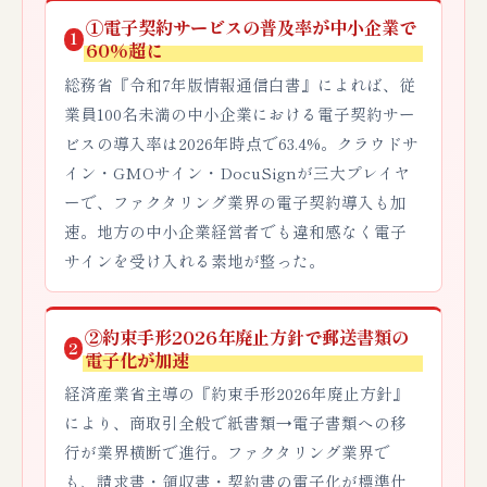
①電子契約サービスの普及率が中小企業で
1
60%超に
総務省『令和7年版情報通信白書』によれば、従
業員100名未満の中小企業における電子契約サー
ビスの導入率は2026年時点で63.4%。クラウドサ
イン・GMOサイン・DocuSignが三大プレイヤ
ーで、ファクタリング業界の電子契約導入も加
速。地方の中小企業経営者でも違和感なく電子
サインを受け入れる素地が整った。
②約束手形2026年廃止方針で郵送書類の
2
電子化が加速
経済産業省主導の『約束手形2026年廃止方針』
により、商取引全般で紙書類→電子書類への移
行が業界横断で進行。ファクタリング業界で
も、請求書・領収書・契約書の電子化が標準仕