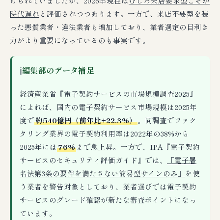
けられていましたが、2026年現在は
むしろ来店要求型こそが
時代遅れ
と評価されつつあります。一方で、来店不要型を装
った悪質業者・違法業者も増加しており、業者選定の目利き
力がより重要になっているのも事実です。
ℹ
編集部のデータ補足
経済産業省『電子契約サービスの市場規模調査2025』
によれば、国内の電子契約サービス市場規模は2025年
度で
約540億円（前年比+22.3%）
。同調査でファク
タリング業界の電子契約利用率は2022年の38%から
2025年には
76%
まで急上昇。一方で、IPA『電子契約
サービスのセキュリティ評価ガイド』では、
「電子署
名法第3条の要件を満たさない簡易型サインのみ」
を使
う業者を警告対象としており、業者選びでは電子契約
サービスのグレード確認が新たな審査ポイントになっ
ています。