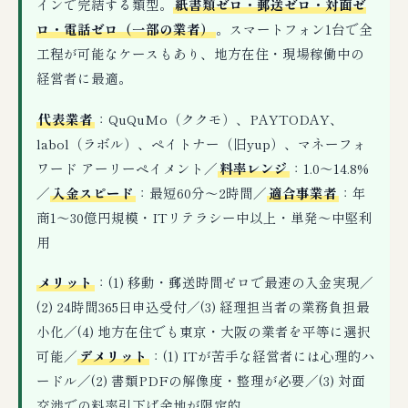
インで完結する類型。
紙書類ゼロ・郵送ゼロ・対面ゼ
ロ・電話ゼロ（一部の業者）
。スマートフォン1台で全
工程が可能なケースもあり、地方在住・現場稼働中の
経営者に最適。
代表業者
：QuQuMo（ククモ）、PAYTODAY、
labol（ラボル）、ペイトナー（旧yup）、マネーフォ
ワード アーリーペイメント／
料率レンジ
：1.0〜14.8%
／
入金スピード
：最短60分〜2時間／
適合事業者
：年
商1〜30億円規模・ITリテラシー中以上・単発〜中堅利
用
メリット
：(1) 移動・郵送時間ゼロで最速の入金実現／
(2) 24時間365日申込受付／(3) 経理担当者の業務負担最
小化／(4) 地方在住でも東京・大阪の業者を平等に選択
可能／
デメリット
：(1) ITが苦手な経営者には心理的ハ
ードル／(2) 書類PDFの解像度・整理が必要／(3) 対面
交渉での料率引下げ余地が限定的