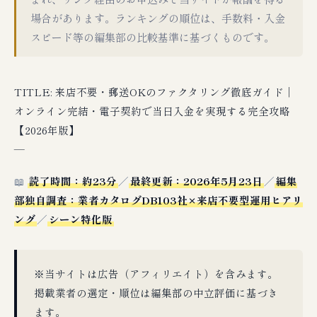
場合があります。ランキングの順位は、手数料・入金
スピード等の編集部の比較基準に基づくものです。
TITLE: 来店不要・郵送OKのファクタリング徹底ガイド｜
オンライン完結・電子契約で当日入金を実現する完全攻略
【2026年版】
—
📖
読了時間：約23分
／
最終更新：2026年5月23日
／
編集
部独自調査：業者カタログDB103社×来店不要型運用ヒアリ
ング
／
シーン特化版
※当サイトは広告（アフィリエイト）を含みます。
掲載業者の選定・順位は編集部の中立評価に基づき
ます。