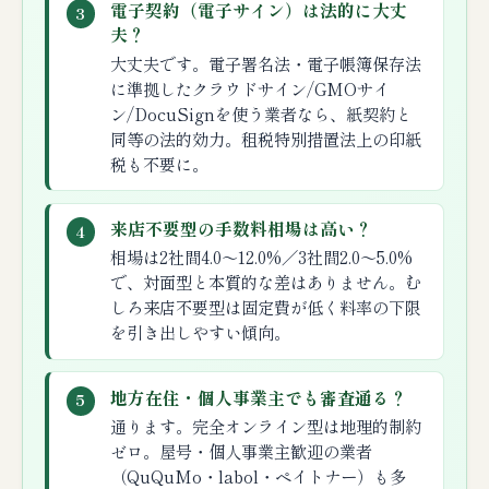
電子契約（電子サイン）は法的に大丈
3
夫？
大丈夫です。電子署名法・電子帳簿保存法
に準拠したクラウドサイン/GMOサイ
ン/DocuSignを使う業者なら、紙契約と
同等の法的効力。租税特別措置法上の印紙
税も不要に。
来店不要型の手数料相場は高い？
4
相場は2社間4.0〜12.0%／3社間2.0〜5.0%
で、対面型と本質的な差はありません。む
しろ来店不要型は固定費が低く料率の下限
を引き出しやすい傾向。
地方在住・個人事業主でも審査通る？
5
通ります。完全オンライン型は地理的制約
ゼロ。屋号・個人事業主歓迎の業者
（QuQuMo・labol・ペイトナー）も多