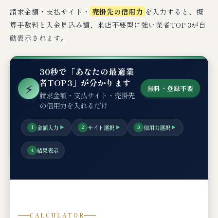
仕訳・税務処理
請求金額・支払サイト・
売掛先の信用力
を入力すると、概
算手数料と入金見込み額、来店不要型に強い業者TOP 3が自
例1：500万円の売掛金を料率5%で2社間ファク
タリング（完全オンライン・電子契約）
動表示されます。
例2：300万円の売掛金を料率4.5%で2社間ファ
クタリング（QuQuMo・電子契約）
30秒で「あなたの最適業
電子契約特有の論点：印紙税ゼロ・電子帳簿保
者TOP3」が分かります
⚡
無料・登録不要
存法対応
請求金額・支払サイト・売掛先
消費税の取扱い
の信用力を入れるだけ
金額入力
サイト選択
信用力選択
1
▶
2
▶
3
▶
🧪 編集部の実機検証コメント（QuQuMo・
PAYTODAY）
結果表示
4
🆘 もし審査に落ちたら？来店不要型の次の
一手3選
典型的な審査落ち理由（来店不要型特有）
来店不要型審査落ち時の次の一手
CALCULATOR