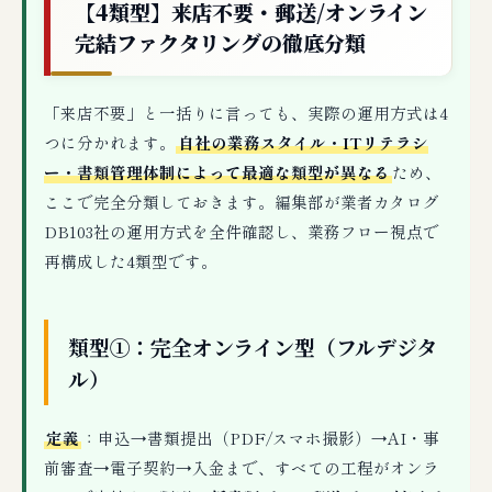
【4類型】来店不要・郵送/オンライン
完結ファクタリングの徹底分類
「来店不要」と一括りに言っても、実際の運用方式は4
つに分かれます。
自社の業務スタイル・ITリテラシ
ー・書類管理体制によって最適な類型が異なる
ため、
ここで完全分類しておきます。編集部が業者カタログ
DB103社の運用方式を全件確認し、業務フロー視点で
再構成した4類型です。
類型①：完全オンライン型（フルデジタ
ル）
定義
：申込→書類提出（PDF/スマホ撮影）→AI・事
前審査→電子契約→入金まで、すべての工程がオンラ