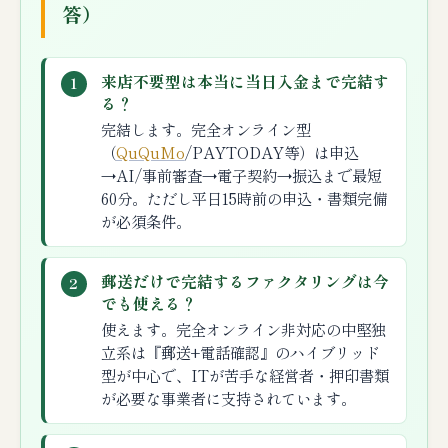
答）
来店不要型は本当に当日入金まで完結す
1
る？
完結します。完全オンライン型
（
QuQuMo
/PAYTODAY等）は申込
→AI/事前審査→電子契約→振込まで最短
60分。ただし平日15時前の申込・書類完備
が必須条件。
郵送だけで完結するファクタリングは今
2
でも使える？
使えます。完全オンライン非対応の中堅独
立系は『郵送+電話確認』のハイブリッド
型が中心で、ITが苦手な経営者・押印書類
が必要な事業者に支持されています。