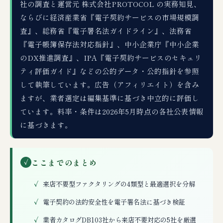
社の調査と運営元 株式会社PROTOCOL の実務知見、
ならびに経済産業省『電子契約サービスの市場規模調
査』、総務省『電子署名法ガイドライン』、法務省
『電子帳簿保存法対応指針』、中小企業庁『中小企業
のDX推進調査』、IPA『電子契約サービスのセキュリ
ティ評価ガイド』などの公的データ・公的指針を参照
して執筆しています。広告（アフィリエイト）を含み
ますが、業者選定は編集基準に基づき中立的に評価し
ています。料率・条件は2026年5月時点の各社公表情報
に基づきます。
ここまでのまとめ
✓
来店不要型ファクタリングの4類型と最適選択を分解
電子契約の法的安全性を電子署名法に基づき検証
業者カタログDB103社から来店不要対応の5社を厳選