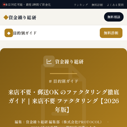
本日対応可能・最短2時間で資金化
ランキング
無料診断
よくある質問
◆
資金繰り総研
無料相談
目的別ガイド
無料診断
◆
資金繰り総研
# 目的別ガイド
来店不要・郵送OK のファクタリング徹底
ガイド｜来店不要 ファクタリング【2026
年版】
編集：資金繰り総研 編集部（株式会社PROTOCOL） ·