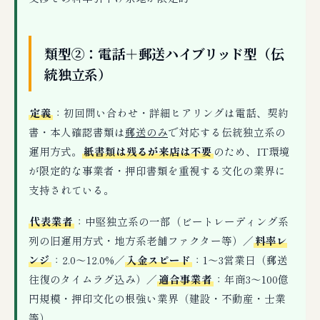
類型②：電話＋郵送ハイブリッド型（伝
統独立系）
定義
：初回問い合わせ・詳細ヒアリングは電話、契約
書・本人確認書類は
郵送のみ
で対応する伝統独立系の
運用方式。
紙書類は残るが来店は不要
のため、IT環境
が限定的な事業者・押印書類を重視する文化の業界に
支持されている。
代表業者
：中堅独立系の一部（ビートレーディング系
列の旧運用方式・地方系老舗ファクター等）／
料率レ
ンジ
：2.0〜12.0%／
入金スピード
：1〜3営業日（郵送
往復のタイムラグ込み）／
適合事業者
：年商3〜100億
円規模・押印文化の根強い業界（建設・不動産・士業
等）