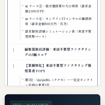
📊 ケース③：地方建設業の大口利用（請求金
額2,000万円）
📊 ケース④：オンラインITコンサルの継続利
用（請求金額500万円・月次）
請求額別 詳細シミュレーション表（来店不要
型実勢ベース）
編集部独自評価：来店不要型ファクタリン
グの5軸スコア
【業種特化】来店不要型ファクタリング推
奨業者TOP5
第1位：QuQuMo（ククモ）──完全オンライ
ン完結の業界1位
第2位：PAYTODAY──AI審査×完全オンラ
インの新世代
第3位：ペイトナー（旧yup先払い）──フリ
FREE / 30 SECONDS