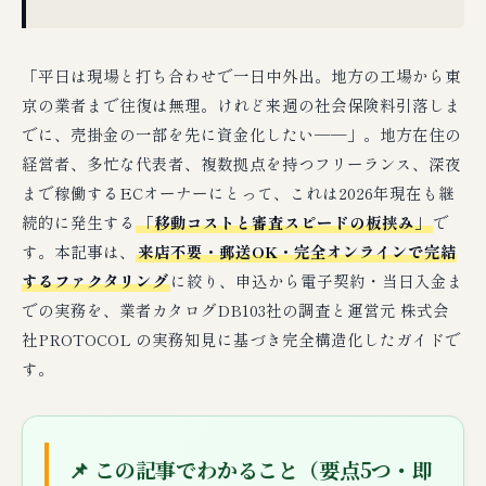
「平日は現場と打ち合わせで一日中外出。地方の工場から東
京の業者まで往復は無理。けれど来週の社会保険料引落しま
でに、売掛金の一部を先に資金化したい──」。地方在住の
経営者、多忙な代表者、複数拠点を持つフリーランス、深夜
まで稼働するECオーナーにとって、これは2026年現在も継
続的に発生する
「移動コストと審査スピードの板挟み」
で
す。本記事は、
来店不要・郵送OK・完全オンラインで完結
するファクタリング
に絞り、申込から電子契約・当日入金ま
での実務を、業者カタログDB103社の調査と運営元 株式会
社PROTOCOL の実務知見に基づき完全構造化したガイドで
す。
📌 この記事でわかること（要点5つ・即