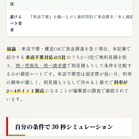
法
「ファクタリング オンライン 詐欺」の検索意
図への回答
避ける
『来店不要』を謳いながら最終契約で来店要求／本人確認を
べき業
「来店不要 ファクタリング 危険」の検索意図
者
への回答
「来店不要 ファクタリング 闇金」の検索意図
結論
：来店不要・郵送OKで資金調達を急ぐ場合、本記事で
への回答
紹介する
来店不要対応の5社
のうち2〜3社で無料見積を取
り、
同一売掛先・同一請求書
で相見積もりして条件を比較す
📝 申込フロー：来店不要・完全オンライン
るのが最短ルートです。来店不要型は固定費が低い分、料率
完結の4ステップ
の競争が激しく、相見積もりなしで決めると最大で
料率が
① 来店不要型の書類準備チェックリスト
2〜4ポイント割高
になることが編集部の調査で確認されて
② 来店不要型のタイムライン例：申込から入
います。
金までの時刻単位フロー
③ 申込から入金までの4ステップ（公式フロ
ー）
自分の条件で 30 秒シミュレーション
【経理向け】来店不要型ファクタリングの