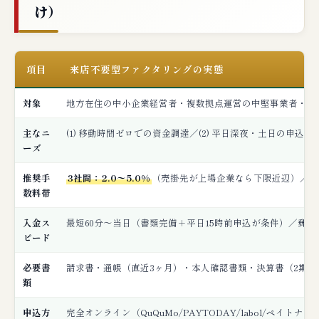
け）
ジニアの単発利用
ケーススタディ⑤：小売（雑貨/ライフスタイ
ル）の春夏物切替時運転資金
項目
来店不要型ファクタリングの実態
💬 利用者の良い口コミ・悪い口コミ（来店
対象
地方在住の中小企業経営者・複数拠点運営の中堅事業者・現
不要型ユーザーの傾向）
👍 良い口コミ・評価の傾向
主なニ
(1) 移動時間ゼロでの資金調達／(2) 平日深夜・土日の申込
ーズ
👎 悪い口コミ・不満の傾向
推奨手
3社間：2.0〜5.0%
（売掛先が上場企業なら下限近辺）／
2
編集部が率直に指摘する来店不要型ファク
数料帯
タリングの7つの懸念点
入金ス
最短60分〜当日（書類完備＋平日15時前申込が条件）／郵送
ピード
🔍 「ファクタリング 来店不要 怪しい」「フ
ァクタリング オンライン 詐欺」の検索意図
必要書
請求書・通帳（直近3ヶ月）・本人確認書類・決算書（2期
に応える
類
「来店不要 ファクタリング 怪しい」の検索意
申込方
完全オンライン（QuQuMo/PAYTODAY/labol/ペイ
図への回答