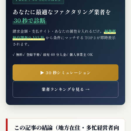
ーランス特化の来店不要型
あなたに最適なファクタリング業者を
第4位：labol（ラボル）──個人事業主・小口
30 秒で診断
の来店不要型定番
請求金額・支払サイト・あなたの属性を入れるだけ。
編集部
第5位：PROTOCOL Deal Secondary──大
独自調査の 103 社
から条件にマッチする TOP 3 が即時表示
口・継続利用の来店不要型プレミアム
されます。
5社の業種特化比較表
✓ 無料
✓ 登録不要
✓ 最短 60 分入金
✓ 個人事業主 OK
【ケーススタディ】5つの典型事業者で見る
来店不要型の活用
▶ 30 秒シミュレーション
ケーススタディ①：地方建設業（地方ゼネコン
下請）の来店不要型活用
業者ランキングを見る →
ケーススタディ②：オンラインIT/SaaS事業者
の継続利用
ケーススタディ③：EC事業者（モール売上の
月次資金化）
この記事の結論（地方在住・多忙経営者向
ケーススタディ④：地方在住フリーランスエン