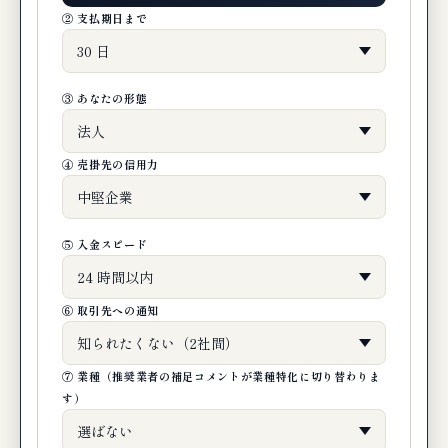
② 支払期日まで
③ あなたの形態
④ 売掛先の信用力
⑤ 入金スピード
⑥ 取引先への通知
⑦ 業種（推奨業者の補足コメントが業種特化に切り替わりま
す）