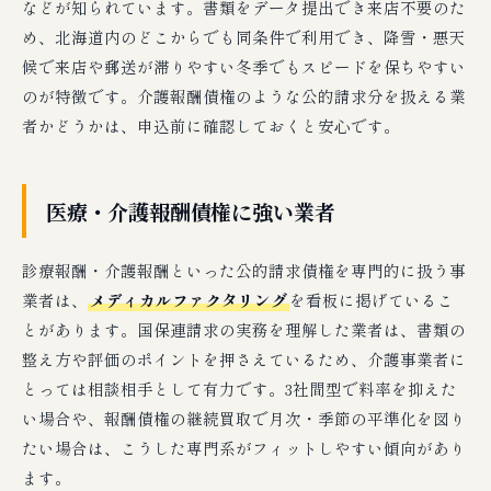
などが知られています。書類をデータ提出でき来店不要のた
め、北海道内のどこからでも同条件で利用でき、降雪・悪天
候で来店や郵送が滞りやすい冬季でもスピードを保ちやすい
のが特徴です。介護報酬債権のような公的請求分を扱える業
者かどうかは、申込前に確認しておくと安心です。
医療・介護報酬債権に強い業者
診療報酬・介護報酬といった公的請求債権を専門的に扱う事
業者は、
メディカルファクタリング
を看板に掲げているこ
とがあります。国保連請求の実務を理解した業者は、書類の
整え方や評価のポイントを押さえているため、介護事業者に
とっては相談相手として有力です。3社間型で料率を抑えた
い場合や、報酬債権の継続買取で月次・季節の平準化を図り
たい場合は、こうした専門系がフィットしやすい傾向があり
ます。