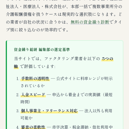
祉法人・医療法人・株式会社が、本部一括で複数事業所分の
介護報酬債権を扱うケースは現実的な選択肢になります。ど
の業者が自社の状況に合うかは、
無料の資金繰り診断
でタイ
プ別に絞り込むのが効率的です。
資金繰り総研 編集部の選定基準
当サイトでは、ファクタリング業者を以下の
5つの
軸
で評価しています:
手数料の透明性
— 公式サイトに料率レンジが明示
されているか
入金スピード
— 申込から着金までの実測値（最短
時間）
個人事業主・フリーランス対応
— 法人以外も利用
可能か
審査の柔軟性
— 赤字決算・税金滞納・他社利用中