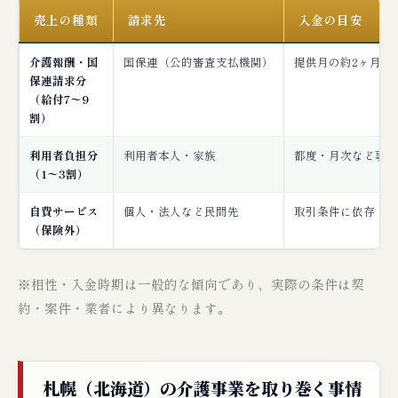
売上の種類
請求先
入金の目安
介護報酬・国
国保連（公的審査支払機関）
提供月の約2ヶ月後
保連請求分
（給付7〜9
割）
利用者負担分
利用者本人・家族
都度・月次など事業
（1〜3割）
自費サービス
個人・法人など民間先
取引条件に依存
（保険外）
※相性・入金時期は一般的な傾向であり、実際の条件は契
約・案件・業者により異なります。
札幌（北海道）の介護事業を取り巻く事情