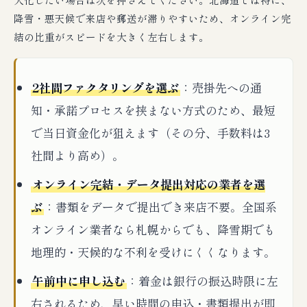
降雪・悪天候で来店や郵送が滞りやすいため、オンライン完
結の比重がスピードを大きく左右します。
2社間ファクタリングを選ぶ
：売掛先への通
知・承諾プロセスを挟まない方式のため、最短
で当日資金化が狙えます（その分、手数料は3
社間より高め）。
オンライン完結・データ提出対応の業者を選
ぶ
：書類をデータで提出でき来店不要。全国系
オンライン業者なら札幌からでも、降雪期でも
地理的・天候的な不利を受けにくくなります。
午前中に申し込む
：着金は銀行の振込時限に左
右されるため、早い時間の申込・書類提出が即