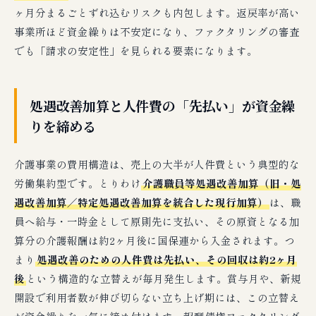
ヶ月分まるごとずれ込むリスクも内包します。返戻率が高い
事業所ほど資金繰りは不安定になり、ファクタリングの審査
でも「請求の安定性」を見られる要素になります。
処遇改善加算と人件費の「先払い」が資金繰
りを締める
介護事業の費用構造は、売上の大半が人件費という典型的な
労働集約型です。とりわけ
介護職員等処遇改善加算（旧・処
遇改善加算／特定処遇改善加算を統合した現行加算）
は、職
員へ給与・一時金として原則先に支払い、その原資となる加
算分の介護報酬は約2ヶ月後に国保連から入金されます。つ
まり
処遇改善のための人件費は先払い、その回収は約2ヶ月
後
という構造的な立替えが毎月発生します。賞与月や、新規
開設で利用者数が伸び切らない立ち上げ期には、この立替え