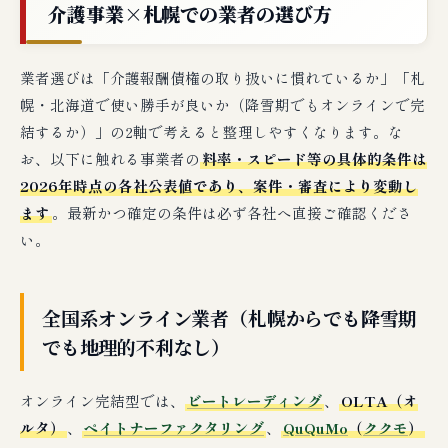
介護事業×札幌での業者の選び方
業者選びは「介護報酬債権の取り扱いに慣れているか」「札
幌・北海道で使い勝手が良いか（降雪期でもオンラインで完
結するか）」の2軸で考えると整理しやすくなります。な
お、以下に触れる事業者の
料率・スピード等の具体的条件は
2026年時点の各社公表値であり、案件・審査により変動し
ます
。最新かつ確定の条件は必ず各社へ直接ご確認くださ
い。
全国系オンライン業者（札幌からでも降雪期
でも地理的不利なし）
オンライン完結型では、
ビートレーディング
、
OLTA（オ
ルタ）
、
ペイトナーファクタリング
、
QuQuMo
（
ククモ
）