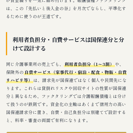
が資金繰りを一気に締め付けます。報酬債権ファクタリング
は、この「先払いと後入金の谷」を月次でならし、平準化す
るために使うのが王道です。
利用者負担分・自費サービスは国保連分と分
けて設計する
同じ介護事業所の売上でも、
利用者負担分（1〜3割）
や、
保険外の
自費サービス（家事代行・宿泊・配食・物販・自費
リハビリ等）
は、請求先が国保連ではなく個人や民間先にな
ります。これらは貸倒れリスクや回収サイトの性質が国保連
分と異なるため、ファクタリングでは介護報酬債権とは分け
て扱うのが鉄則です。資金化の主軸はあくまで信用力の高い
国保連請求分に置き、自費・自己負担分は別建てで設計する
と、料率・審査の両面で有利になります。