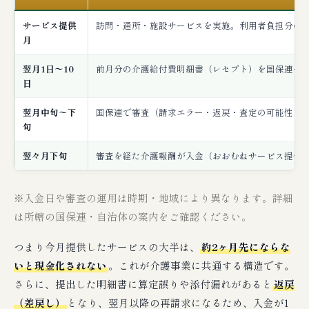
サービス提供
訪問・通所・施設サービスを実施。利用者負担分の
月
翌月1日〜10
前月分の介護給付費明細書（レセプト）を国保連へ伝
日
翌月中旬〜下
国保連で審査（請求エラー・返戻・査定の可能性あ
旬
翌々月下旬
審査を経た介護報酬が入金（おおむねサービス提供月
※入金日や審査の運用は時期・地域により異なります。詳細
は所轄の国保連・自治体の案内をご確認ください。
つまり今月提供したサービスの大半は、
約2ヶ月先にならな
いと現金化されない
。これが介護事業に共通する構造です。
さらに、提出した明細書に算定誤りや添付漏れがあると
返戻
（差戻し）
となり、翌月以降の再請求になるため、入金が1