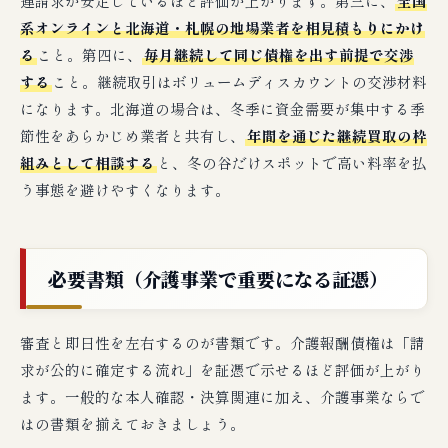
連請求が安定しているほど評価が上がります。第三に、
全国
系オンラインと北海道・札幌の地場業者を相見積もりにかけ
る
こと。第四に、
毎月継続して同じ債権を出す前提で交渉
する
こと。継続取引はボリュームディスカウントの交渉材料
になります。北海道の場合は、冬季に資金需要が集中する季
節性をあらかじめ業者と共有し、
年間を通じた継続買取の枠
組みとして相談する
と、冬の谷だけスポットで高い料率を払
う事態を避けやすくなります。
必要書類（介護事業で重要になる証憑）
審査と即日性を左右するのが書類です。介護報酬債権は「請
求が公的に確定する流れ」を証憑で示せるほど評価が上がり
ます。一般的な本人確認・決算関連に加え、介護事業ならで
はの書類を揃えておきましょう。