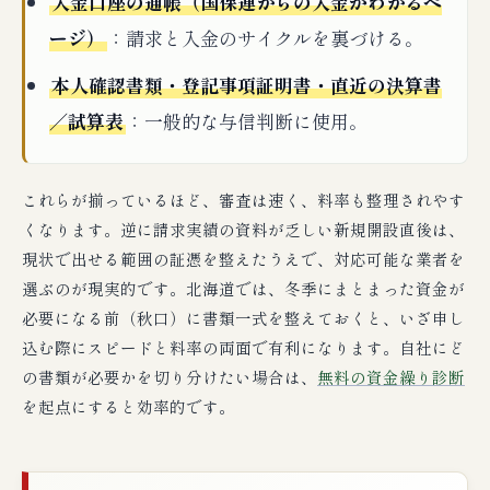
入金口座の通帳（国保連からの入金がわかるペ
ージ）
：請求と入金のサイクルを裏づける。
本人確認書類・登記事項証明書・直近の決算書
／試算表
：一般的な与信判断に使用。
これらが揃っているほど、審査は速く、料率も整理されやす
くなります。逆に請求実績の資料が乏しい新規開設直後は、
現状で出せる範囲の証憑を整えたうえで、対応可能な業者を
選ぶのが現実的です。北海道では、冬季にまとまった資金が
必要になる前（秋口）に書類一式を整えておくと、いざ申し
込む際にスピードと料率の両面で有利になります。自社にど
の書類が必要かを切り分けたい場合は、
無料の資金繰り診断
を起点にすると効率的です。