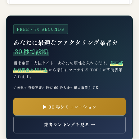
FREE / 30 SECONDS
あなたに最適なファクタリング業者を
30 秒で診断
請求金額・支払サイト・あなたの属性を入れるだけ。
編集部
独自調査の 103 社
から条件にマッチする TOP 3 が即時表示
されます。
✓ 無料
✓ 登録不要
✓ 最短 60 分入金
✓ 個人事業主 OK
▶ 30 秒シミュレーション
業者ランキングを見る →