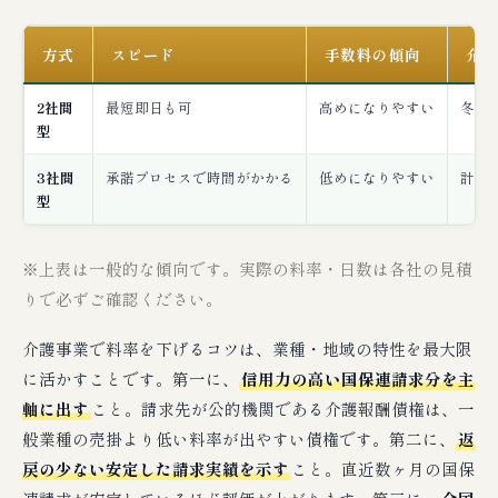
方式
スピード
手数料の傾向
介護
2社間
最短即日も可
高めになりやすい
冬季
型
3社間
承諾プロセスで時間がかかる
低めになりやすい
計画
型
※上表は一般的な傾向です。実際の料率・日数は各社の見積
りで必ずご確認ください。
介護事業で料率を下げるコツは、業種・地域の特性を最大限
に活かすことです。第一に、
信用力の高い国保連請求分を主
軸に出す
こと。請求先が公的機関である介護報酬債権は、一
般業種の売掛より低い料率が出やすい債権です。第二に、
返
戻の少ない安定した請求実績を示す
こと。直近数ヶ月の国保