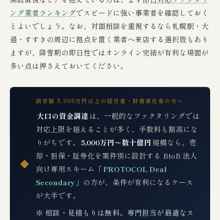
ング業者ランキング
でスピードに強い事業者を確認しておく
とよいでしょう。なお、対面相談を重視するなら札幌駅・大
通・すすきの周辺に拠点を置く業者へ来店する選択肢もあり
ますが、降雪期の即日性ではオンライン完結が有利な場面が
多い点は押さえておいてください。
請求額 5,000万円以上の経営者・財務責任者の方へ
大口の資金調達
は、一般的なファクタリングでは
対応上限を超えることが多く、手数料も割高にな
りがちです。
5,000万円〜数十億円
規模なら、売
却・担保・証券化を案件別に設計する BtoB 法人
◆
向け専用スキーム「
PROTOCOL Deal
Secondary
」の方が、条件が有利になるケース
が大半です。
※ 相談・見積もりは無料。専門担当が最適なス