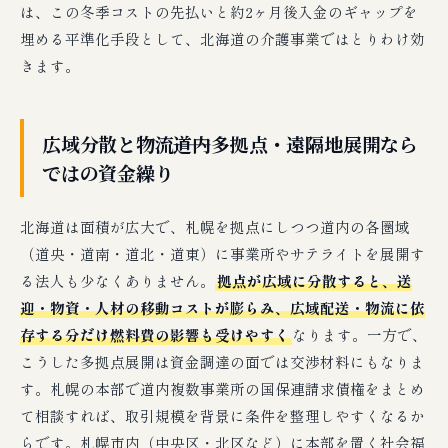
は、この冬季コストの先払いと約2ヶ月後入金のギャップを
埋める平準化手段として、北海道の介護事業ではとりわけ効
きます。
広域分散と物流――道内多拠点・遠隔地展開なら
ではの資金繰り
北海道は面積が広大で、札幌を拠点にしつつ道内の各圏域
（道央・道南・道北・道東）に事業所やサテライトを展開す
る法人も少なくありません。
拠点が広域に分散すると、送
迎・物資・人材の移動コストが膨らみ、広域配送・物流に依
存する分だけ燃料費の影響も受けやすく
なります。一方で、
こうした多拠点展開は資金調達の面では交渉材料にもなりま
す。札幌の本部で道内複数事業所の国保連請求債権をまとめ
て相談すれば、取引規模を背景に条件を整理しやすくなるか
らです。札幌市内（中央区・北区など）に本部を置く社会福