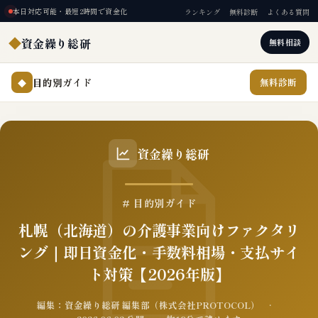
本日対応可能・最短2時間で資金化
ランキング
無料診断
よくある質問
◆
資金繰り総研
無料相談
目的別ガイド
無料診断
◆
資金繰り総研
# 目的別ガイド
札幌（北海道）の介護事業向けファクタリ
ング｜即日資金化・手数料相場・支払サイ
ト対策【2026年版】
編集：資金繰り総研 編集部（株式会社PROTOCOL） ·