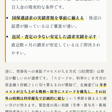
日入金の現実的な条件です。
国保連請求の実績書類を事前に揃える
：後述の
証憑が揃っているほど審査が速い。
返戻・査定の少ない安定した請求実績を示す
：
直近数ヶ月の請求が安定しているほど即決され
やすい。
逆に、売掛先への承諾プロセスが入る方式（3社間型）は即
日が難しいのが通常です。「スピードか、料率か」を月次の
資金繰り計画ごとに切り替えるのが要諦で、北海道では
冬季
コストが立ち上がる晩秋〜初冬にスピードを優先し、それ以
外の時期は料率優先で計画的に組む
という季節を踏まえた使
い分けが効きます。緊急度の高い局面（冬季・賞与月・新規
開設直後など）を抱えている方は、まず
即日対応ファクタリ