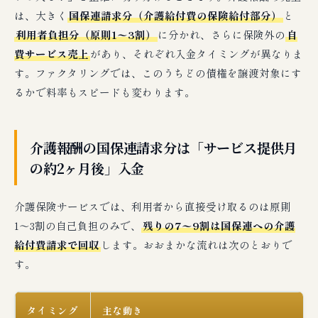
は、大きく
国保連請求分（介護給付費の保険給付部分）
と
利用者負担分（原則1〜3割）
に分かれ、さらに保険外の
自
費サービス売上
があり、それぞれ入金タイミングが異なりま
す。ファクタリングでは、このうちどの債権を譲渡対象にす
るかで料率もスピードも変わります。
介護報酬の国保連請求分は「サービス提供月
の約2ヶ月後」入金
介護保険サービスでは、利用者から直接受け取るのは原則
1〜3割の自己負担のみで、
残りの7〜9割は国保連への介護
給付費請求で回収
します。おおまかな流れは次のとおりで
す。
タイミング
主な動き