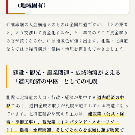
（地域固有）
介護報酬の入金構造そのものは全国共通ですが、「どの業者
と、どう交渉して資金化するか」と「年間のどこで資金繰り
の谷が深くなるか」には地域色が強く出ます。札幌・北海道
ならではの経済構造・気候・地理を押さえておきましょう。
建設・観光・農業関連・広域物流が支える
「道内経済の中枢」としての札幌
札幌は北海道の人口・行政・経済が集中する
道内経済の中
枢
であり、道内全域の取引が札幌を経由して回る構造になっ
ています。北海道経済を支える主力は、
建設業（公共・除
雪・季節工事）、観光業（インバウンド・スキーリゾー
ト）、農業・水産関連、そしてそれらを広域に運ぶ物流
で