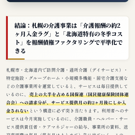
結論：札幌の介護事業は「介護報酬の約2
ヶ月入金ラグ」と「北海道特有の冬季コス
ト」を報酬債権ファクタリングで平準化で
きる
札幌市・北海道内で訪問介護・通所介護（デイサービス）・
特定施設・グループホーム・小規模多機能・居宅介護支援な
どの介護事業所を運営していると、サービスは毎日提供して
いるのに、
売上の大半を占める国保連（国民健康保険団体連
合会）への請求分が、サービス提供月の約2ヶ月後にしか入
金されない
という構造に必ず突き当たります。利用者へのサ
ービスは今月実施しているのに、介護職員・ヘルパー・サー
ビス提供責任者・ケアマネジャーの給与、事業所の賃料、送
迎車両費は毎月（賞与月はまとめて）先に出ていく。この