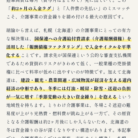
「
約2ヶ月の入金ラグ
」と「人件費の先払い」のミスマッチ
こそ、介護事業の資金繰りを締め付ける最大の原因です。
結論から言えば、札幌（北海道）の介護事業にとっての有力
な解決策は、
国保連への介護給付費請求（介護報酬債権）を
活用した「報酬債権ファクタリング」で入金サイクルを平準
化する
ことです。請求先が国保連という公的な審査支払機関
であるため貸倒れリスクがきわめて低く、一般業種の売掛債
権に比べて料率が低めに出やすいのが特徴です。加えて北海
道は、
建設・観光・農業関連・広域物流が経済を支える道内
経済の中枢であり、冬季には灯油・暖房・除雪・送迎の負担
が一気に増す「季節変動の大きい資金繰り」を抱える
という
地域性を持ちます。とりわけ介護事業は、冬場こそ送迎の難
易度が上がり光熱費・燃料費が跳ね上がる一方で、その原資
となる介護報酬は約2ヶ月後にしか入らないため、北海道の
冬は資金繰りの谷が深くなりやすい構造があります。本記事