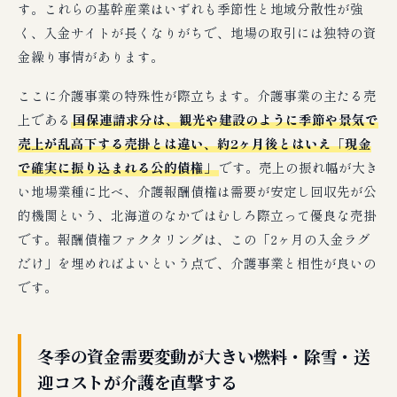
す。これらの基幹産業はいずれも季節性と地域分散性が強
く、入金サイトが長くなりがちで、地場の取引には独特の資
金繰り事情があります。
ここに介護事業の特殊性が際立ちます。介護事業の主たる売
上である
国保連請求分は、観光や建設のように季節や景気で
売上が乱高下する売掛とは違い、約2ヶ月後とはいえ「現金
で確実に振り込まれる公的債権」
です。売上の振れ幅が大き
い地場業種に比べ、介護報酬債権は需要が安定し回収先が公
的機関という、北海道のなかではむしろ際立って優良な売掛
です。報酬債権ファクタリングは、この「2ヶ月の入金ラグ
だけ」を埋めればよいという点で、介護事業と相性が良いの
です。
冬季の資金需要変動が大きい――燃料・除雪・送
迎コストが介護を直撃する