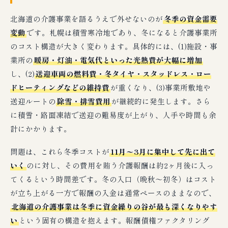
北海道の介護事業を語るうえで外せないのが
冬季の資金需要
変動
です。札幌は積雪寒冷地であり、冬になると介護事業所
のコスト構造が大きく変わります。具体的には、(1)施設・事
業所の
暖房・灯油・電気代といった光熱費が大幅に増加
し、(2)
送迎車両の燃料費・冬タイヤ・スタッドレス・ロー
ドヒーティングなどの維持費
が重くなり、(3)事業所敷地や
送迎ルートの
除雪・排雪費用
が継続的に発生します。さら
に積雪・路面凍結で送迎の難易度が上がり、人手や時間も余
計にかかります。
問題は、これら冬季コストが
11月〜3月に集中して先に出て
いく
のに対し、その費用を賄う介護報酬は約2ヶ月後に入っ
てくるという時間差です。冬の入口（晩秋〜初冬）はコスト
が立ち上がる一方で報酬の入金は通常ペースのままなので、
北海道の介護事業は冬季に資金繰りの谷が最も深くなりやす
い
という固有の構造を抱えます。報酬債権ファクタリング