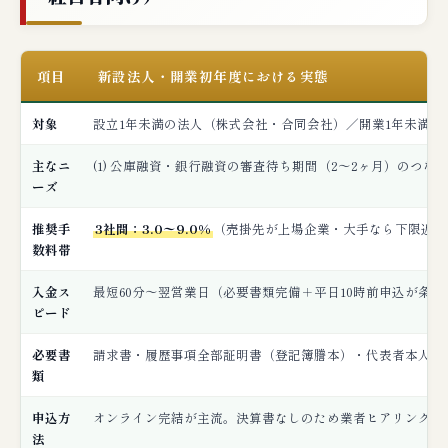
失敗4：必要書類の不備で再提出ループ・当日
入金が成立しない
項目
新設法人・開業初年度における実態
業界平均との比較
対象
設立1年未満の法人（株式会社・合同会社）／開業1年未満
💬 利用者の良い口コミ・悪い口コミ（新設
主なニ
(1) 公庫融資・銀行融資の審査待ち期間（2〜2ヶ月）のつな
法人ユーザーの傾向）
ーズ
👍 良い口コミ・評価の傾向
推奨手
3社間：3.0〜9.0%
（売掛先が上場企業・大手なら下限近辺
👎 悪い口コミ・不満の傾向
数料帯
入金ス
最短60分〜翌営業日（必要書類完備＋平日10時前申込が条件
編集部が率直に指摘する新設法人ファクタ
ピード
リングの7つの懸念点
必要書
請求書・履歴事項全部証明書（登記簿謄本）・代表者本人確
🔍 「新設法人 ファクタリング 怪しい」「開
類
業初年度 ファクタリング 審査」の検索意図
に応える
申込方
オンライン完結が主流。決算書なしのため業者ヒアリングが
法
「新設法人 ファクタリング 怪しい」の検索意