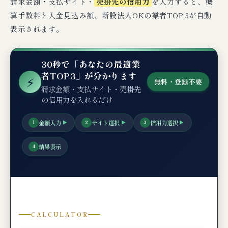
請求金額・支払サイト・
売掛先の信用力
を入力すると、概
【業種特化】新設法人の仕訳・税務処理
算手数料と入金見込み額、新設法人OKの業者TOP 3が自動
（経理担当者向け）
表示されます。
例1：100万円の売掛金を料率10%で2社間ファ
クタリング（新設法人の標準ケース）
30秒で「あなたの最適業
例2：500万円の売掛金を料率4.5%で3社間ファ
者TOP3」が分かります
クタリング（成長期の新設法人）
⚡
無料・登録不要
請求金額・支払サイト・売掛先
消費税の取扱い（新設法人特有の論点）
の信用力を入れるだけ
新設法人特有の論点：青色申告承認申請・繰越
欠損金との関連
金額入力
サイト選択
信用力選択
1
▶
2
▶
3
▶
結果表示
4
🧪 編集部の実機検証コメント（ビートレーデ
ィング・GoodPlus）
🆘 もし審査に落ちたら？新設法人の次の一
手3選
典型的な審査落ち理由（新設法人特有）
CALCULATOR