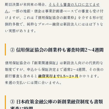
期目決算が未到来の場合、
そもそも審査の入口に立てませ
ん
。一部の地銀・信金は事業計画書ベースでの審査も受け付
けますが、これは『信用保証協会の創業枠』を介する形が圧
倒的多数で、純粋なプロパー融資は新設法人にはほぼ下りな
い実態があります。
② 信用保証協会の創業枠も審査時間2〜4週間
信用保証協会の『創業関連保証』は新設法人向けの代表的な
制度ですが、申込から保証決定まで通常2〜4週間、その後の
銀行審査も含めると
融資実行まで1.5〜2ヶ月
かかります。
来週の支払いには間に合いません。
③ 日本政策金融公庫の新創業融資制度も書類
審査に時間