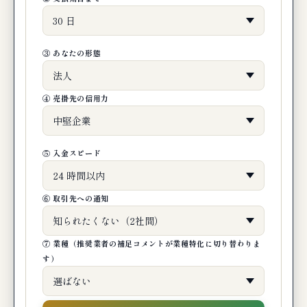
編集部の最終判断：新設法人ファクタリン
グはこんな事業者に最適
③ あなたの形態
🔗 関連記事（編集部おすすめ）
まとめ
④ 売掛先の信用力
⑤ 入金スピード
⑥ 取引先への通知
⑦ 業種（推奨業者の補足コメントが業種特化に切り替わりま
す）