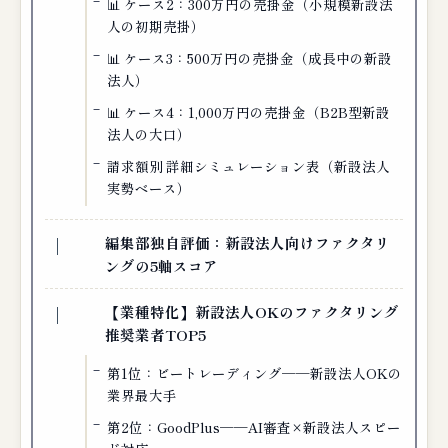
📊 ケース2：300万円の売掛金（小規模新設法
人の初期売掛）
📊 ケース3：500万円の売掛金（成長中の新設
法人）
📊 ケース4：1,000万円の売掛金（B2B型新設
法人の大口）
請求額別 詳細シミュレーション表（新設法人
実勢ベース）
編集部独自評価：新設法人向けファクタリ
ングの5軸スコア
【業種特化】新設法人OKのファクタリング
推奨業者TOP5
第1位：ビートレーディング──新設法人OKの
業界最大手
第2位：GoodPlus──AI審査×新設法人スピー