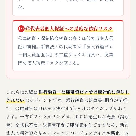
化。
⑩代表者個人保証への過度な依存リスク
10
公庫融資・保証協会融資の多くは代表者個人保
証が前提。新設法人の代表者は『法人資産ゼロ
＋個人資産担保』の二重リスクを背負い、廃業
時の個人破産リスクが高まる。
これら10の壁は
銀行融資・公庫融資だけでは構造的に解決し
きれない
のがポイントです。銀行融資は決算書2期分が前提
で、公庫融資は申込から実行まで2ヶ月のタイムラグがあり
ます。一方でファクタリングは、
すでに発生した売掛（請求
書）を担保不要・決算書不要で即時資金化
できるため、新設
法人の構造的なキャッシュコンバージョンサイクル悪化に対