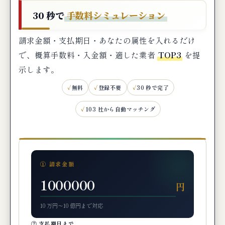
新設法人ファクタリング審査落ち時の次の一手
30 秒で
手数料シミュレーション
新設法人の代替案：公庫・補助金・個人事
請求金額・支払期日・あなたの属性を入れるだけ
業主アプローチ
で、概算手数料・入金額・適した業者
TOP3
を提
① 日本政策金融公庫の新創業融資制度
示します。
② 信用保証協会の創業関連保証
無料
登録不要
30 秒で完了
③ 小規模事業者持続化補助金・創業助成金
103 社から自動マッチング
④ クラウドファンディング・エクイティ調達
⑤ 個人事業主としての先行展開（法人化前）
個人事業主・フリーランスの代替案
① 請求金額
個人事業主・フリーランスの審査特性
円
フリーランス特化型業者の選択肢
フリーランスのファクタリング活用パターン
10 万円〜10 億円まで対応
② 支払期日まで