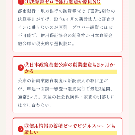
①決算書ゼロで銀行融資が原則NG
1
都市銀行・地方銀行の融資審査は『直近2期分の
決算書』が前提。設立6ヶ月の新設法人は審査ラ
インに乗らないのが原則。プロパー融資はほぼ
不可能で、信用保証協会の創業枠か日本政策金
融公庫が現実的な選択肢に。
②日本政策金融公庫の創業融資も2ヶ月か
2
かる
公庫の新創業融資制度は新設法人の救世主だ
が、申込→面談→審査→融資実行で最短3週間、
通常2ヶ月。来週の社会保険料・家賃の引落しに
は間に合わない。
③信用情報の蓄積ゼロでビジネスローンも
3
厳しい