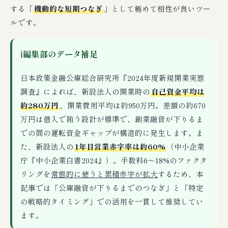
する「
機動的な短期つなぎ
」として極めて相性が良いツー
ルです。
ℹ
編集部のデータ補足
日本政策金融公庫総合研究所『2024年度新規開業実態
調査』によれば、新設法人の開業時の
自己資金平均は
約280万円
、開業費用平均は約950万円。差額の約670
万円は借入で賄う設計が標準で、創業融資が下りるま
での間の運転資金ギャップが構造的に発生します。ま
た、新設法人の
1年目営業赤字率は約60%
（中小企業
庁『中小企業白書2024』）。手数料6〜18%のファクタ
リングを
常態的に使うと累積赤字が拡大
するため、本
記事では「公庫融資が下りるまでのつなぎ」と「特定
の戦略的タイミング」での活用を一貫して推奨してい
ます。