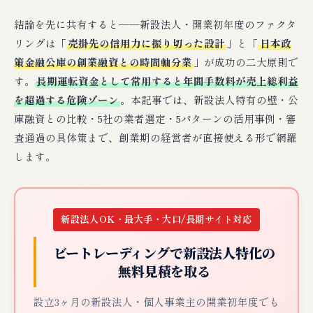
結論を先に共有すると──新設法人・開業初年度のファクタ
リングは「
売掛先の信用力に振り切った設計
」と「
日本政
策金融公庫の創業融資との時間軸分業
」が成功の二大原則で
す。
長期運転資金として常用すると年間手数料が売上総利益
を超過する危険ゾーン
。本記事では、新設法人特有の壁・公
庫融資との比較・5社の業者選定・5パターンの活用事例・審
査通過の具体策まで、創業期の経営者が直接使える形で網羅
します。
新設法人OK・最大手・大口/長期サイト対応
ビートレーディングで新設法人特化の
無料見積を取る
設立3ヶ月の新設法人・個人事業主の開業初年度でも