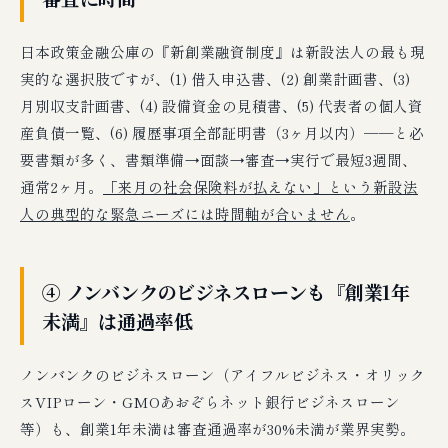
日本政策金融公庫の『新創業融資制度』は新設法人の最も現
実的な選択肢ですが、(1) 借入申込書、(2) 創業計画書、(3)
月別収支計画書、(4) 設備資金の見積書、(5) 代表者の個人資
産負債一覧、(6) 履歴事項全部証明書（3ヶ月以内）──と必
要書類が多く、書類準備→面談→審査→実行で最短3週間、
通常2ヶ月。
「来月の社会保険料が払えない」という新設法
人の典型的な緊急ニーズには時間軸が合いません
。
④ ノンバンクのビジネスローンも『創業1年
未満』は通過率低
ノンバンクのビジネスローン（アイフルビジネス・オリック
スVIPローン・GMOあおぞらネット銀行ビジネスローン
等）も、創業1年未満は審査通過率が30%未満が業界実勢。