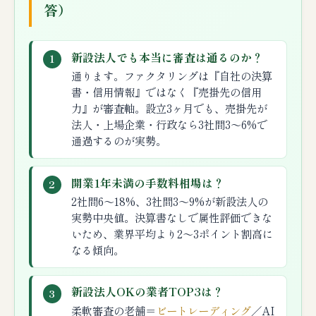
答）
新設法人でも本当に審査は通るのか？
1
通ります。ファクタリングは『自社の決算
書・信用情報』ではなく『売掛先の信用
力』が審査軸。設立3ヶ月でも、売掛先が
法人・上場企業・行政なら3社間3〜6%で
通過するのが実勢。
開業1年未満の手数料相場は？
2
2社間6〜18%、3社間3〜9%が新設法人の
実勢中央値。決算書なしで属性評価できな
いため、業界平均より2〜3ポイント割高に
なる傾向。
新設法人OKの業者TOP3は？
3
柔軟審査の老舗＝
ビートレーディング
／AI