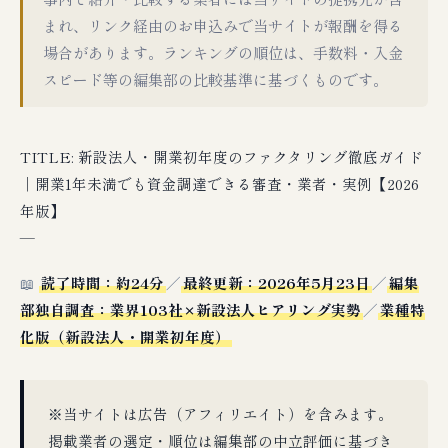
まれ、リンク経由のお申込みで当サイトが報酬を得る
場合があります。ランキングの順位は、手数料・入金
スピード等の編集部の比較基準に基づくものです。
TITLE: 新設法人・開業初年度のファクタリング徹底ガイド
｜開業1年未満でも資金調達できる審査・業者・実例【2026
年版】
—
📖
読了時間：約24分
／
最終更新：2026年5月23日
／
編集
部独自調査：業界103社×新設法人ヒアリング実勢
／
業種特
化版（新設法人・開業初年度）
※当サイトは広告（アフィリエイト）を含みます。
掲載業者の選定・順位は編集部の中立評価に基づき