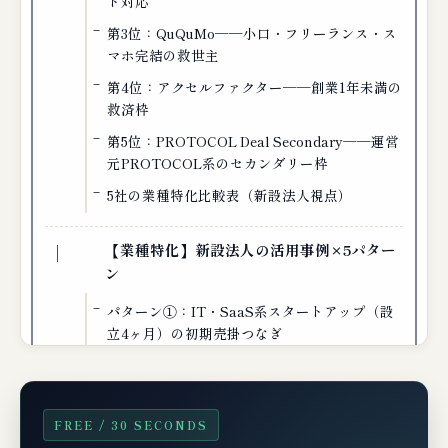
ド対応
第3位：QuQuMo──小口・フリーランス・ス
マホ完結の救世主
第4位：アクセルファクター──創業1年未満の
救済枠
第5位：PROTOCOL Deal Secondary──運営
元PROTOCOL系のセカンダリー枠
5社の業種特化比較表（新設法人視点）
【業種特化】新設法人の活用事例×5パター
ン
パターン①：IT・SaaS系スタートアップ（設
立4ヶ月）の初期売掛つなぎ
パターン②：コンサルティング業（設立6ヶ
月）の大口プロジェクト立上げ
パターン③：建設下請（設立8ヶ月）の元請か
FREE / 30 SECONDS
らの長サイト対応