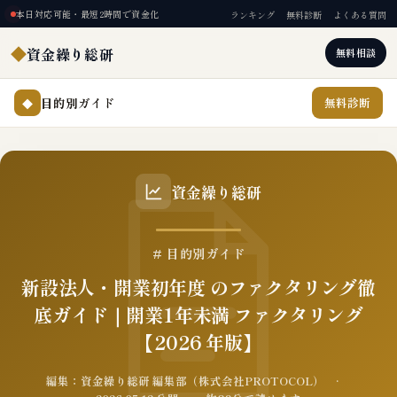
本日対応可能・最短2時間で資金化
ランキング
無料診断
よくある質問
◆
資金繰り総研
無料相談
目的別ガイド
無料診断
◆
資金繰り総研
# 目的別ガイド
新設法人・開業初年度 のファクタリング徹
底ガイド｜開業1年未満 ファクタリング
【2026 年版】
編集：資金繰り総研 編集部（株式会社PROTOCOL） ·