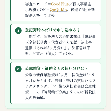
審査スピード＝
GoodPlus
／個人事業主・
小規模もOK＝
QuQuMo
。後述で5社を新
設法人特化で比較。
登記簿謄本だけで申し込める？
4
可能です。新設法人の必要書類は『履歴事
項全部証明書・代表者本人確認・請求書・
通帳（あれば3ヶ月分）』。決算書は不
要、開業届（個人）でもOK。
公庫融資・補助金との使い分けは？
5
公庫の新創業融資は2ヶ月、補助金は3〜9
ヶ月かかります。来週・来月の支払いはフ
ァクタリング、半年後の運転資金は公庫融
資──と『時間軸で分業』するのが新設法
人の最適解。