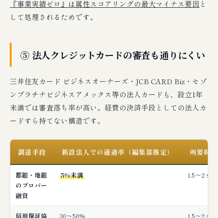
『事業実績ゼロ』は属性スコアリングの最大マイナス要因
と
して処理されるためです。
⑤ 法人クレジットカードの審査も通りにくい
三井住友カード ビジネスオーナーズ・JCB CARD Biz・セゾ
ンプラチナビジネスアメックス等の法人カードも、設立1年
未満では審査落ち率が高い。経費の決済手段としての法人カ
ードすら持てない構造です。
調達手段
新設法人での通過率（編集部推定）
所要時間
都銀・地銀
5%未満
1.5〜2ヶ月
のプロパー
融資
信用保証協
30〜50%
1.5〜2ヶ月