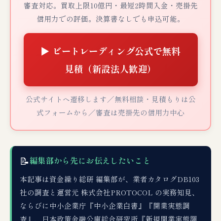
審査対応。買取上限10億円・最短2時間入金・売掛先
信用力での評価。決算書なしでも申込可能。
▶ ビートレーディング公式で無料
見積（新設法人歓迎）
公式サイトへ遷移します／無料相談・見積もりは公
式フォームから／審査は売掛先の信用力中心
📝
編集部から先にお伝えしたいこと
本記事は資金繰り総研 編集部が、業者カタログDB103
社の調査と運営元 株式会社PROTOCOL の実務知見、
ならびに中小企業庁『中小企業白書』『開業実態調
査』、日本政策金融公庫総合研究所『新規開業実態調