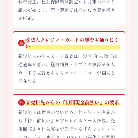
料が発生。社会保険料は設立から月末ベースで
請求が始まり、売上連動ではないため資金繰り
を圧迫。
⑧法人クレジットカードの審査も通りにく
8
い
新設法人の法人カード審査は、設立1年未満では
通過率が低い。経費精算・サブスク決済を個人
カードで立替えるとキャッシュフローが個人と
混在する。
⑨売掛先からの『初回現金前払い』の要求
9
新設法人は信用がないため、仕入先・外注先か
ら『初回前払い』を求められるケース多数。売
掛回収より仕入支払が先行する『キャッシュコ
ンバージョンサイクル（CCC）の悪化』が常態