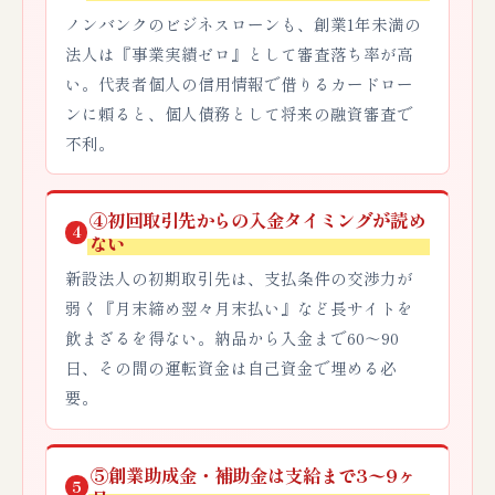
ノンバンクのビジネスローンも、創業1年未満の
法人は『事業実績ゼロ』として審査落ち率が高
い。代表者個人の信用情報で借りるカードロー
ンに頼ると、個人債務として将来の融資審査で
不利。
④初回取引先からの入金タイミングが読め
4
ない
新設法人の初期取引先は、支払条件の交渉力が
弱く『月末締め翌々月末払い』など長サイトを
飲まざるを得ない。納品から入金まで60〜90
日、その間の運転資金は自己資金で埋める必
要。
⑤創業助成金・補助金は支給まで3〜9ヶ
5