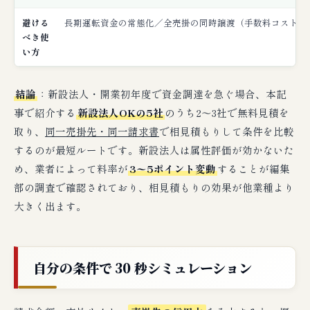
図への回答
避ける
長期運転資金の常態化／全売掛の同時譲渡（手数料コスト膨
べき使
「新設法人 ファクタリング 危ない」の検索意
い方
図への回答
「新設法人 ファクタリング 審査 ゆるい」の検
索意図への回答
結論
：新設法人・開業初年度で資金調達を急ぐ場合、本記
事で紹介する
新設法人OKの5社
のうち2〜3社で無料見積を
「開業初年度 ファクタリング 個人事業主」の
検索意図への回答
取り、
同一売掛先・同一請求書
で相見積もりして条件を比較
するのが最短ルートです。新設法人は属性評価が効かないた
📝 新設法人の申込フロー：書類準備・タイ
め、業者によって料率が
3〜5ポイント変動
することが編集
ムライン・4ステップ
部の調査で確認されており、相見積もりの効果が他業種より
大きく出ます。
① 新設法人の書類準備チェックリスト
② 新設法人のタイムライン例：申込から入金
までの時刻単位フロー
自分の条件で 30 秒シミュレーション
③ 申込から入金までの4ステップ（公式フロ
ー）