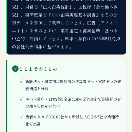
査』、財務省『法人企業統計』、国税庁『会社標本調
査』、経済産業省『中小企業実態基本調査』などの公
的データを参照して執筆しています。広告（アフィリ
エイト）を含みますが、業者選定は編集基準に基づき
中立的に評価しています。料率・条件は2026年5月時点
の各社公表情報に基づきます。
ここまでのまとめ
✓
新設法人・開業初年度特有の決算書ゼロ・実績ゼロの審
査構造を分解
中小企業庁・日本政策金融公庫の公的統計で創業期の資
金繰り実態を定量化
業者カタログDB103社から新設法人OKの5社を業種特
化で厳選