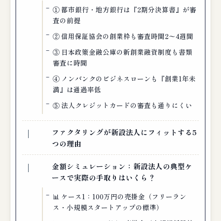
① 都市銀行・地方銀行は『2期分決算書』が審
査の前提
② 信用保証協会の創業枠も審査時間2〜4週間
③ 日本政策金融公庫の新創業融資制度も書類
審査に時間
④ ノンバンクのビジネスローンも『創業1年未
満』は通過率低
⑤ 法人クレジットカードの審査も通りにくい
ファクタリングが新設法人にフィットする5
つの理由
金額シミュレーション：新設法人の典型ケ
ースで実際の手取りはいくら？
📊 ケース1：100万円の売掛金（フリーラン
ス・小規模スタートアップの標準）