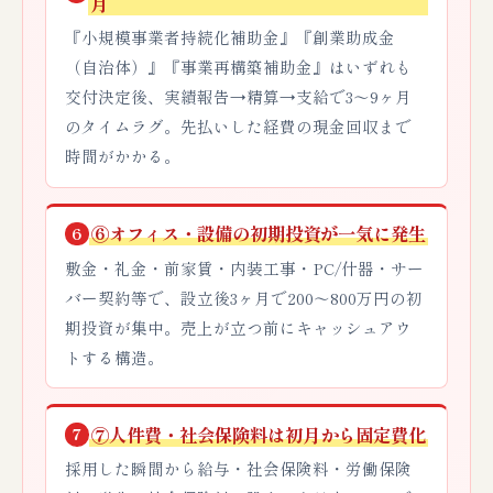
月
『小規模事業者持続化補助金』『創業助成金
（自治体）』『事業再構築補助金』はいずれも
交付決定後、実績報告→精算→支給で3〜9ヶ月
のタイムラグ。先払いした経費の現金回収まで
時間がかかる。
⑥オフィス・設備の初期投資が一気に発生
6
敷金・礼金・前家賃・内装工事・PC/什器・サー
バー契約等で、設立後3ヶ月で200〜800万円の初
期投資が集中。売上が立つ前にキャッシュアウ
トする構造。
⑦人件費・社会保険料は初月から固定費化
7
採用した瞬間から給与・社会保険料・労働保険