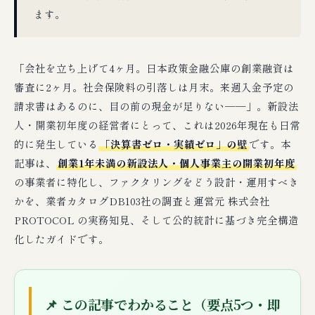
ます。
「会社を立ち上げて4ヶ月。日本政策金融公庫の創業融資は
審査に2ヶ月。社会保険料の引落しは月末。来週入金予定の
請求書はあるのに、目の前の現金が足りない──」。新設法
人・開業初年度の経営者にとって、これは2026年現在も日常
的に発生している
「決算書ゼロ・実績ゼロ」の壁
です。本
記事は、
創業1年未満の新設法人・個人事業主の開業初年度
の事業者に特化し、ファクタリングをどう設計・運用すべき
かを、業者カタログDB103社の調査と運営元 株式会社
PROTOCOL の実務知見、そして公的統計に基づき完全構造
化したガイドです。
📌 この記事でわかること（要点5つ・即