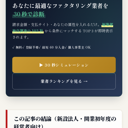
あなたに最適なファクタリング業者を
パターン④：小売・EC系新設法人（設立3ヶ
30 秒で診断
月）の在庫先行投資
パターン⑤：サービス業（設立10ヶ月）の助成
請求金額・支払サイト・あなたの属性を入れるだけ。
編集部
金支給待ちつなぎ
独自調査の 103 社
から条件にマッチする TOP 3 が即時表示
されます。
業界における新設法人ファクタリングの位
✓ 無料
✓ 登録不要
✓ 最短 60 分入金
✓ 個人事業主 OK
置付け
新設法人ファクタリングが向く事業者・向
▶ 30 秒シミュレーション
かない事業者
業者ランキングを見る →
新設法人のファクタリング失敗パターン4選
失敗1：焦って1社目で即決してしまう
失敗2：違法業者の『新設法人OK』『審査ゆる
い』に誘い込まれる
この記事の結論（新設法人・開業初年度の
失敗3：公庫融資・補助金との時間軸分業を考
経営者向け）
慮しない