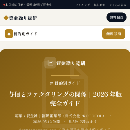
本日対応可能・最短2時間で資金化
ランキング
無料診断
よくある質問
◆
資金繰り総研
無料相談
目的別ガイド
無料診断
◆
資金繰り総研
# 目的別ガイド
与信とファクタリングの関係｜2026 年版
完全ガイド
編集：資金繰り総研 編集部（株式会社PROTOCOL） ·
2026.05.12 公開 · 約5分で読めます
finance.protocol.ooo ／ 資金調達の総合比較メディア