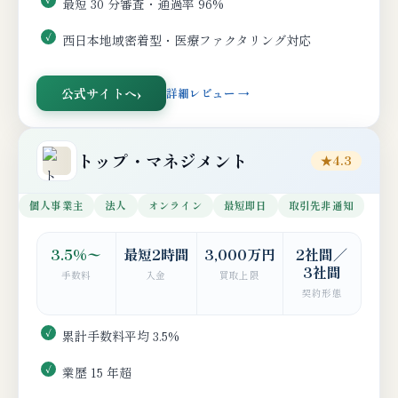
最短 30 分審査・通過率 96%
西日本地域密着型・医療ファクタリング対応
公式サイトへ
詳細レビュー →
トップ・マネジメント
★4.3
個人事業主
法人
オンライン
最短即日
取引先非通知
3.5%〜
最短2時間
3,000万円
2社間／
3社間
手数料
入金
買取上限
契約形態
累計手数料平均 3.5%
業歴 15 年超