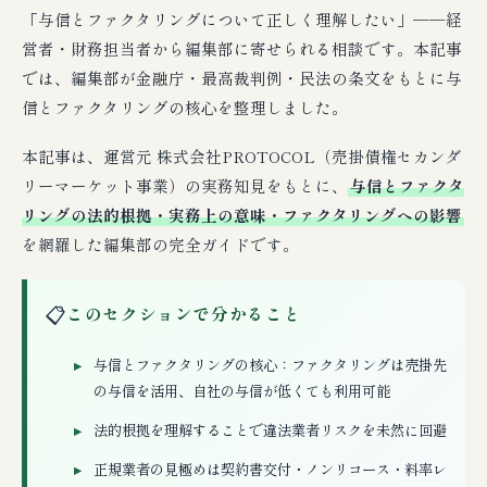
「与信とファクタリングについて正しく理解したい」──経
営者・財務担当者から編集部に寄せられる相談です。本記事
では、編集部が金融庁・最高裁判例・民法の条文をもとに与
信とファクタリングの核心を整理しました。
本記事は、運営元 株式会社PROTOCOL（売掛債権セカンダ
リーマーケット事業）の実務知見をもとに、
与信とファクタ
リングの法的根拠・実務上の意味・ファクタリングへの影響
を網羅した編集部の完全ガイドです。
📋
このセクションで分かること
与信とファクタリングの核心：ファクタリングは売掛先
の与信を活用、自社の与信が低くても利用可能
法的根拠を理解することで違法業者リスクを未然に回避
正規業者の見極めは契約書交付・ノンリコース・料率レ