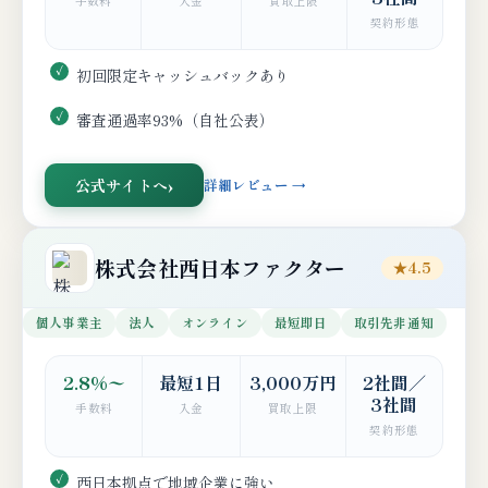
手数料
入金
買取上限
契約形態
初回限定キャッシュバックあり
審査通過率93%（自社公表）
公式サイトへ
詳細レビュー →
株式会社西日本ファクター
★4.5
個人事業主
法人
オンライン
最短即日
取引先非通知
2.8%〜
最短1日
3,000万円
2社間／
3社間
手数料
入金
買取上限
契約形態
西日本拠点で地域企業に強い