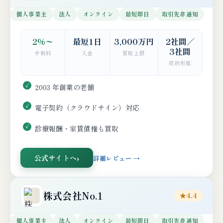
個人事業主
法人
オンライン
最短即日
取引先非通知
2%〜
最短1日
3,000万円
2社間／
3社間
手数料
入金
買取上限
契約形態
2003 年創業の老舗
電子契約（クラウドサイン）対応
診療報酬・家賃債権も買取
公式サイトへ
詳細レビュー →
株式会社No.1
★4.4
個人事業主
法人
オンライン
最短即日
取引先非通知