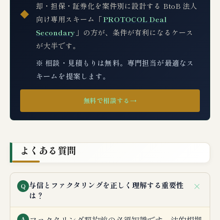
却・担保・証券化を案件別に設計する BtoB 法人
◆
向け専用スキーム「
PROTOCOL Deal
Secondary
」の方が、条件が有利になるケース
が大半です。
※ 相談・見積もりは無料。専門担当が最適なス
キームを提案します。
無料で相談する
→
よくある質問
＋
与信とファクタリングを正しく理解する重要性
Q
は？
A