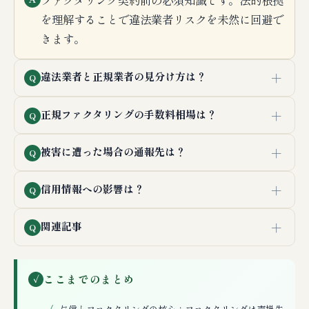
ファクタリング契約前の必須知識です。法的根拠
を理解することで違法業者リスクを未然に回避で
きます。
＋
違法業者と正規業者の見分け方は？
Q
＋
正規ファクタリングの手数料相場は？
Q
＋
被害に遭った場合の通報先は？
Q
＋
信用情報への影響は？
Q
＋
関連記事
Q
ここまでのまとめ
✓