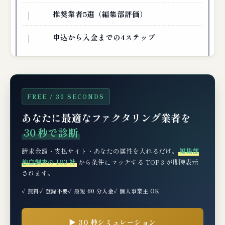
推奨業者5選（編集部評価）
申込から入金までの4ステップ
FREE / 30 SECONDS
あなたに最適なファクタリング業者を
30 秒で診断
請求金額・支払サイト・あなたの属性を入れるだけ。
編集部
独自調査の 103 社
から条件にマッチする TOP 3 が即時表示
されます。
✓ 無料
✓ 登録不要
✓ 最短 60 分入金
✓ 個人事業主 OK
▶ 30 秒シミュレーション