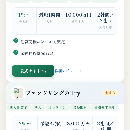
1%〜
最短1時間
10,000万円
2社間／
3社間
手数料
入金
買取上限
契約形態
経営支援コンサルも実施
審査通過率90%以上
公式サイトへ
詳細レビュー →
ファクタリングのTry
★4.3
個人事業主
法人
オンライン
最短即日
取引先非通知
3%〜
最短3時間
3,000万円
2社間／
3社間