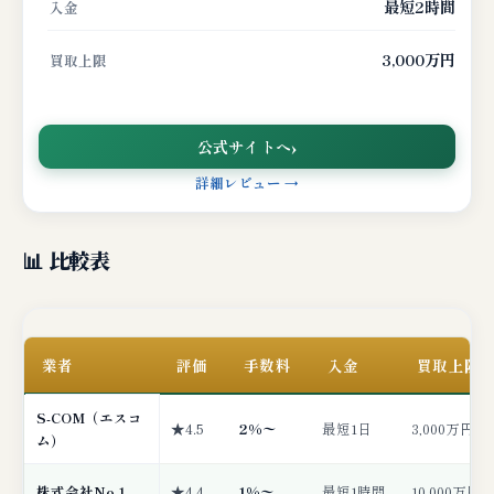
最短2時間
入金
3,000万円
買取上限
公式サイトへ
詳細レビュー →
📊 比較表
業者
評価
手数料
入金
買取上限
S-COM（エスコ
★4.5
2%〜
最短1日
3,000万円
ム）
株式会社No.1
★4.4
1%〜
最短1時間
10,000万円