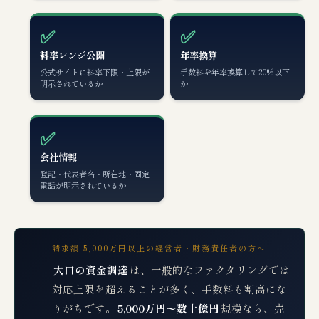
✅
✅
料率レンジ公開
年率換算
公式サイトに料率下限・上限が
手数料を年率換算して20%以下
明示されているか
か
✅
会社情報
登記・代表者名・所在地・固定
電話が明示されているか
請求額 5,000万円以上の経営者・財務責任者の方へ
大口の資金調達
は、一般的なファクタリングでは
対応上限を超えることが多く、手数料も割高にな
りがちです。
5,000万円〜数十億円
規模なら、売