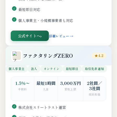
最短即日対応
個人事業主・小規模事業者も対応
公式サイトへ
詳細レビュー →
ファクタリングZERO
★4.2
個人事業主
法人
オンライン
最短即日
取引先非通知
1.5%〜
最短1時間
3,000万円
2社間／
3社間
手数料
入金
買取上限
契約形態
株式会社スリートラスト運営