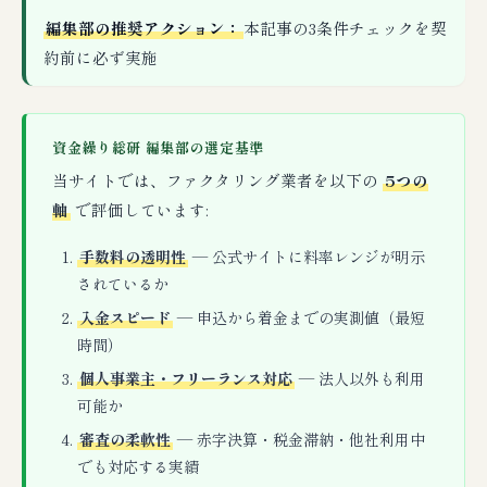
編集部の推奨アクション：
本記事の3条件チェックを契
約前に必ず実施
資金繰り総研 編集部の選定基準
当サイトでは、ファクタリング業者を以下の
5つの
軸
で評価しています:
手数料の透明性
— 公式サイトに料率レンジが明示
されているか
入金スピード
— 申込から着金までの実測値（最短
時間）
個人事業主・フリーランス対応
— 法人以外も利用
可能か
審査の柔軟性
— 赤字決算・税金滞納・他社利用中
でも対応する実績