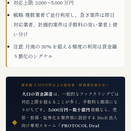
対応上限: 3,000〜5,000 万円
戦略: 複数業者で並行利用し、急ぎ案件は即日
対応業者、計画的案件は手数料の安い業者と使
い分け
注意: 月商の 30% を超える頻度の利用は資金繰
り悪化のシグナル
請求額 5,000万円以上の経営者・財務責任者の方へ
大口の資金調達
は、一般的なファクタリングでは
対応上限を超えることが多く、手数料も割高にな
りがちです。
5,000万円〜数十億円
規模なら、売
却・担保・証券化を案件別に設計する BtoB 法人
◆
向け専用スキーム「
PROTOCOL Deal