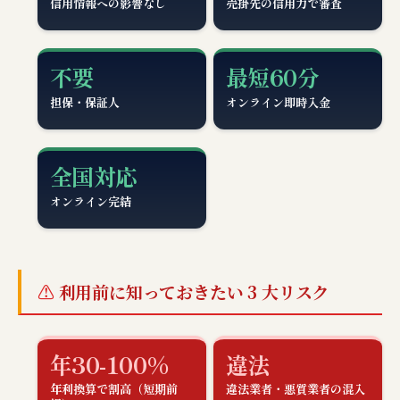
信用情報への影響なし
売掛先の信用力で審査
不要
最短60分
担保・保証人
オンライン即時入金
全国対応
オンライン完結
利用前に知っておきたい 3 大リスク
年30-100%
違法
年利換算で割高（短期前
違法業者・悪質業者の混入