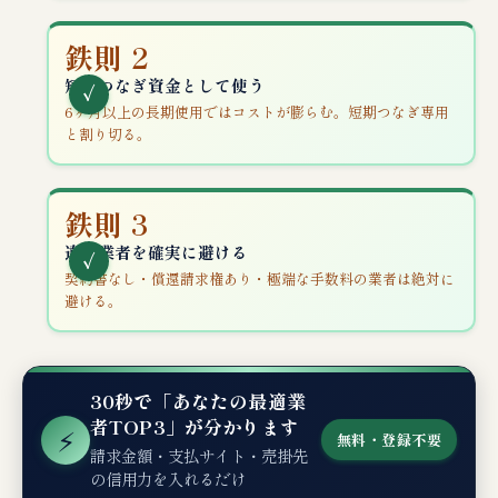
鉄則 2
短期つなぎ資金として使う
6ヶ月以上の長期使用ではコストが膨らむ。短期つなぎ専用
と割り切る。
鉄則 3
違法業者を確実に避ける
契約書なし・償還請求権あり・極端な手数料の業者は絶対に
避ける。
30秒で「あなたの最適業
者TOP3」が分かります
⚡
無料・登録不要
請求金額・支払サイト・売掛先
の信用力を入れるだけ