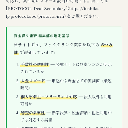
対応し、案件別にスキーム設計が可能です。詳しくは
[PROTOCOL Deal Secondary](https://toshika-
lp.protocol.ooo/protocol-irm) をご覧ください。
資金繰り総研 編集部の選定基準
当サイトでは、ファクタリング業者を以下の
5つの
軸
で評価しています:
手数料の透明性
— 公式サイトに料率レンジが明示
されているか
入金スピード
— 申込から着金までの実測値（最短
時間）
個人事業主・フリーランス対応
— 法人以外も利用
可能か
審査の柔軟性
— 赤字決算・税金滞納・他社利用中
でも対応する実績