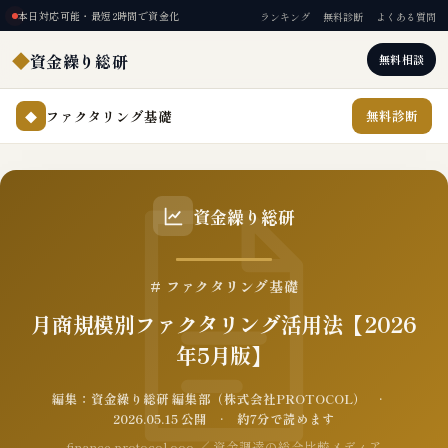
本日対応可能・最短2時間で資金化
ランキング
無料診断
よくある質問
◆
資金繰り総研
無料相談
ファクタリング基礎
無料診断
◆
資金繰り総研
# ファクタリング基礎
月商規模別ファクタリング活用法【2026
年5月版】
編集：資金繰り総研 編集部（株式会社PROTOCOL） ·
2026.05.15 公開 · 約7分で読めます
finance.protocol.ooo ／ 資金調達の総合比較メディア