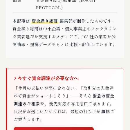
編集
資金繰り総研 編集部（株式会社
PROTOCOL）
本記事は
資金繰り総研
編集部が制作したものです。
資金繰り総研は中小企業・個人事業主のファクタリン
グ業者選びを支援するメディアで、103 社の業者を公
開情報・提携データをもとに比較・評価しています。
⚡ 今すぐ資金調達が必要な方へ
「今月の支払いが間に合わない」「取引先の入金遅
れで資金がショートしそう」——そんな
緊急の資金
調達のご相談
を、優先対応の専用窓口で承ります。
状況をお送りいただければ、最短の打ち手を
無料
で
ご案内します。