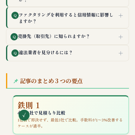
＋
ファクタリングを利用すると信用情報に影響し
Q
ますか？
＋
売掛先（取引先）に知られますか？
Q
＋
違法業者を見分けるには？
Q
記事のまとめ 3 つの要点
鉄則 1
必ず3社で見積もり比較
1社目で即決せず、最低3社で比較。手数料が1〜3%改善する
ケースが過半。