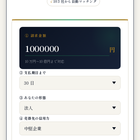
103 社から自動マッチング
① 請求金額
円
10 万円〜10 億円まで対応
② 支払期日まで
③ あなたの形態
④ 売掛先の信用力