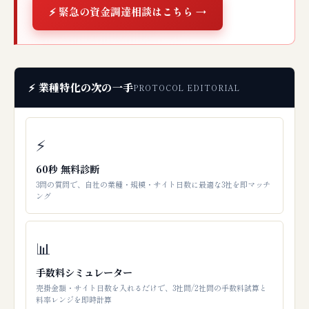
⚡ 緊急の資金調達相談はこちら →
⚡ 業種特化の次の一手
PROTOCOL EDITORIAL
⚡
60秒 無料診断
3問の質問で、自社の業種・規模・サイト日数に最適な3社を即マッチ
ング
📊
手数料シミュレーター
売掛金額・サイト日数を入れるだけで、3社間/2社間の手数料試算と
料率レンジを即時計算