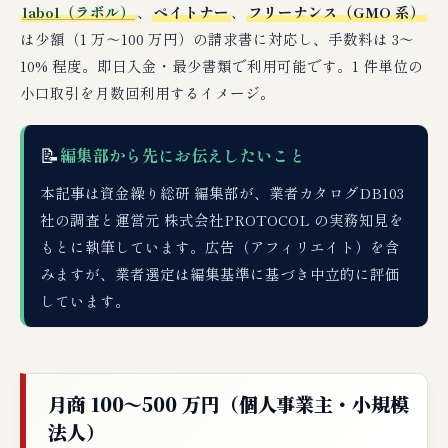
labol（ラボル）
、
ペイトナー
、
フリーナンス（GMO 系）
は少額（1 万〜100 万円）の請求書に対応し、手数料は 3〜
10% 程度。即日入金・最少書類で利用可能です。1 件単位の
小口取引を月数回利用するイメージ。
📝
編集部から先にお伝えしたいこと
本記事は資金繰り総研 編集部が、業者カタログDB103
社の調査と運営元 株式会社PROTOCOL の実務知見を
もとに執筆しています。広告（アフィリエイト）を含
みますが、業者選定は編集基準に基づき中立的に評価
しています。
月商 100〜500 万円（個人事業主・小規模
法人）