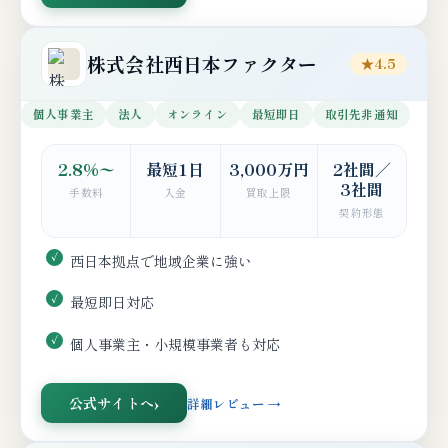
株式会社西日本ファクター
★4.5
個人事業主
法人
オンライン
最短即日
取引先非通知
2.8%〜
最短1日
3,000万円
2社間／
3社間
手数料
入金
買取上限
契約形態
西日本拠点で地域企業に強い
最短即日対応
個人事業主・小規模事業者も対応
公式サイトへ
詳細レビュー →