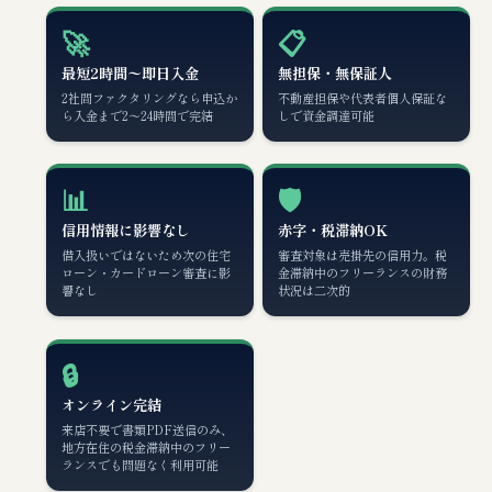
🚀
📋
最短2時間〜即日入金
無担保・無保証人
2社間ファクタリングなら申込か
不動産担保や代表者個人保証な
ら入金まで2〜24時間で完結
しで資金調達可能
📊
🛡️
信用情報に影響なし
赤字・税滞納OK
借入扱いではないため次の住宅
審査対象は売掛先の信用力。税
ローン・カードローン審査に影
金滞納中のフリーランスの財務
響なし
状況は二次的
🔒
オンライン完結
来店不要で書類PDF送信のみ、
地方在住の税金滞納中のフリー
ランスでも問題なく利用可能