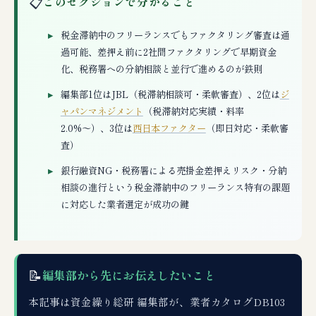
📋
このセクションで分かること
税金滞納中のフリーランスでもファクタリング審査は通
過可能、差押え前に2社間ファクタリングで早期資金
化、税務署への分納相談と並行で進めるのが鉄則
編集部1位はJBL（税滞納相談可・柔軟審査）、2位は
ジ
ャパンマネジメント
（税滞納対応実績・料率
2.0%〜）、3位は
西日本ファクター
（即日対応・柔軟審
査）
銀行融資NG・税務署による売掛金差押えリスク・分納
相談の進行という税金滞納中のフリーランス特有の課題
に対応した業者選定が成功の鍵
📝
編集部から先にお伝えしたいこと
本記事は資金繰り総研 編集部が、業者カタログDB103