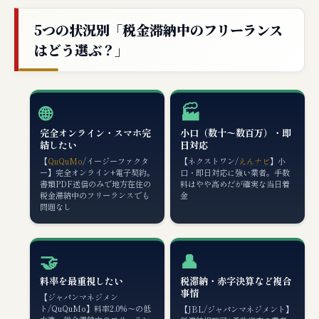
5つの状況別「税金滞納中のフリーランス
はどう選ぶ？」
🌐
🏭
完全オンライン・スマホ完
小口（数十〜数百万）・即
結したい
日対応
【
QuQuMo
/イージーファクタ
【ネクストワン/
えんナビ
】小
ー】完全オンライン+電子契約。
口・即日対応に強い業者。手数
書類PDF送信のみで地方在住の
料はやや高めだが確実な当日着
税金滞納中のフリーランスでも
金
問題なし
🤝
👤
料率を最重視したい
税滞納・赤字決算など複合
事情
【ジャパンマネジメン
ト/QuQuMo】料率2.0%〜の低
【JBL/ジャパンマネジメント】