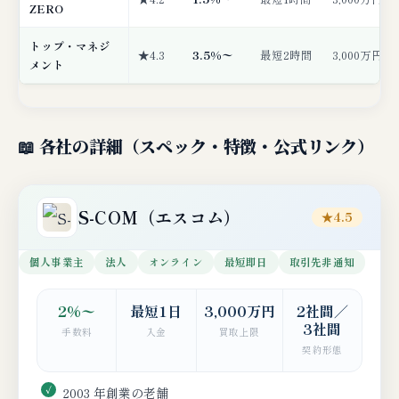
ZERO
トップ・マネジ
★4.3
3.5%〜
最短2時間
3,000万円
メント
📖 各社の詳細（スペック・特徴・公式リンク）
S-COM（エスコム）
★4.5
個人事業主
法人
オンライン
最短即日
取引先非通知
2%〜
最短1日
3,000万円
2社間／
3社間
手数料
入金
買取上限
契約形態
2003 年創業の老舗