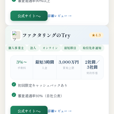
審査通過率90%以上
公式サイトへ
詳細レビュー →
ファクタリングのTry
★4.3
個人事業主
法人
オンライン
最短即日
取引先非通知
3%〜
最短3時間
3,000万円
2社間／
3社間
手数料
入金
買取上限
契約形態
初回限定キャッシュバックあり
審査通過率93%（自社公表）
公式サイトへ
詳細レビュー →