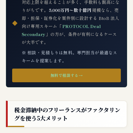
対応上限を超えることが多く、手数料も割高にな
りがちです。
5,000万円〜数十億円
規模なら、売
却・担保・証券化を案件別に設計する BtoB 法人
◆
向け専用スキーム「
PROTOCOL Deal
Secondary
」の方が、条件が有利になるケース
が大半です。
※ 相談・見積もりは無料。専門担当が最適なス
キームを提案します。
無料で相談する
→
税金滞納中のフリーランスがファクタリン
グを使う5大メリット