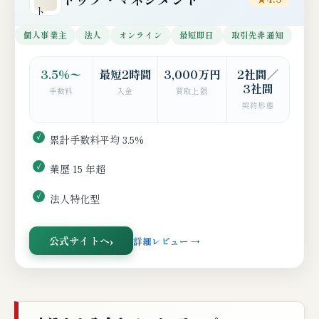
個人事業主
法人
オンライン
最短即日
取引先非通知
3.5%〜
最短2時間
3,000万円
2社間／
3社間
手数料
入金
買取上限
契約形態
累計手数料平均 3.5%
業歴 15 年超
法人特化型
公式サイトへ
詳細レビュー →