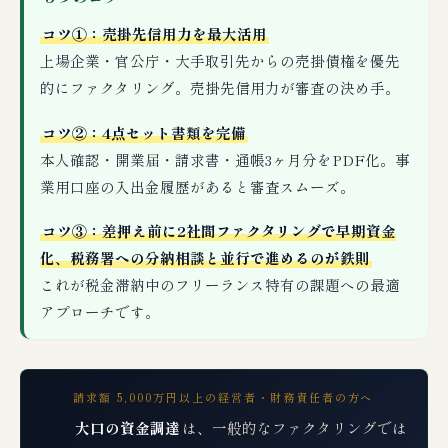
コツ①：売掛先信用力を最大活用
上場企業・官公庁・大手取引先からの売掛債権を優先
的にファクタリング。売掛先信用力が審査の決め手。
コツ②：4点セット書類を完備
本人確認・開業届・請求書・通帳3ヶ月分をPDF化。事
業用口座の入出金履歴があると審査スムーズ。
コツ③：差押え前に2社間ファクタリングで早期資金
化、税務署への分納相談と並行で進めるのが鉄則
これが税金滞納中のフリーランス特有の課題への最適
アプローチです。
請求額 5,000万円以上の経営者・財務責任者の方へ
大口の資金調達
は、一般的なファクタリングでは