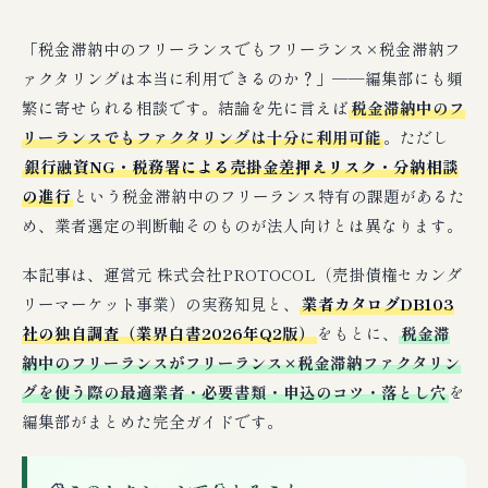
「税金滞納中のフリーランスでもフリーランス×税金滞納フ
ァクタリングは本当に利用できるのか？」──編集部にも頻
繁に寄せられる相談です。結論を先に言えば
税金滞納中のフ
リーランスでもファクタリングは十分に利用可能
。ただし
銀行融資NG・税務署による売掛金差押えリスク・分納相談
の進行
という税金滞納中のフリーランス特有の課題があるた
め、業者選定の判断軸そのものが法人向けとは異なります。
本記事は、運営元 株式会社PROTOCOL（売掛債権セカンダ
リーマーケット事業）の実務知見と、
業者カタログDB103
社の独自調査（業界白書2026年Q2版）
をもとに、
税金滞
納中のフリーランスがフリーランス×税金滞納ファクタリン
グを使う際の最適業者・必要書類・申込のコツ・落とし穴
を
編集部がまとめた完全ガイドです。