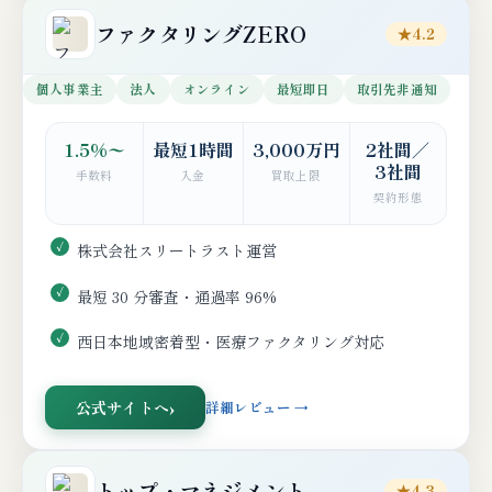
ファクタリングZERO
★4.2
個人事業主
法人
オンライン
最短即日
取引先非通知
1.5%〜
最短1時間
3,000万円
2社間／
3社間
手数料
入金
買取上限
契約形態
株式会社スリートラスト運営
最短 30 分審査・通過率 96%
西日本地域密着型・医療ファクタリング対応
公式サイトへ
詳細レビュー →
トップ・マネジメント
★4.3