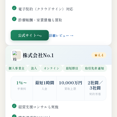
電子契約（クラウドサイン）対応
診療報酬・家賃債権も買取
公式サイトへ
詳細レビュー →
株式会社No.1
★4.4
個人事業主
法人
オンライン
最短即日
取引先非通知
1%〜
最短1時間
10,000万円
2社間／
3社間
手数料
入金
買取上限
契約形態
経営支援コンサルも実施