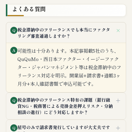
よくある質問
＋
税金滞納中のフリーランスでも本当にファクタ
Q
リング審査通過しますか？
可能性は十分あります。本記事掲載5社のうち、
A
QuQuMo・西日本ファクター・イージーファク
ター・ジャパンマネジメント等は税金滞納中のフ
リーランス対応を明示。開業届+請求書+通帳3ヶ
月分+本人確認書類で申込可能です。
＋
税金滞納中のフリーランス特有の課題（銀行融
Q
資NG・税務署による売掛金差押えリスク・分納
相談の進行）にどう対応しますか？
＋
屋号のみで請求書発行していますが大丈夫です
Q