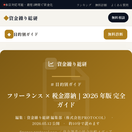
本日対応可能・最短2時間で資金化
ランキング
無料診断
よくある質問
◆
資金繰り総研
無料相談
目的別ガイド
無料診断
◆
資金繰り総研
# 目的別ガイド
フリーランス × 税金滞納｜2026 年版 完全
ガイド
編集：資金繰り総研 編集部（株式会社PROTOCOL） ·
2026.05.12 公開 · 約10分で読めます
finance.protocol.ooo ／ 資金調達の総合比較メディア