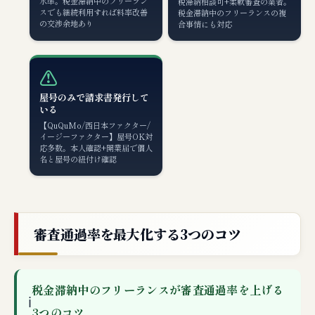
水準。税金滞納中のフリーラン
税滞納相談可+柔軟審査の業者。
スでも継続利用すれば料率改善
税金滞納中のフリーランスの複
の交渉余地あり
合事情にも対応
⚠️
屋号のみで請求書発行して
いる
【QuQuMo/西日本ファクター/
イージーファクター】屋号OK対
応多数。本人確認+開業届で個人
名と屋号の紐付け確認
審査通過率を最大化する3つのコツ
税金滞納中のフリーランスが審査通過率を上げる
ℹ
3つのコツ