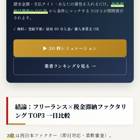
請求金額・支払サイト・あなたの属性を入れるだけ。
編集部
独自調査の 103 社
から条件にマッチする TOP 3 が即時表示
されます。
✓ 無料
✓ 登録不要
✓ 最短 60 分入金
✓ 個人事業主 OK
▶ 30 秒シミュレーション
業者ランキングを見る →
結論：フリーランス×税金滞納ファクタリ
ング TOP3 一目比較
3位
は西日本ファクター（即日対応・柔軟審査）。