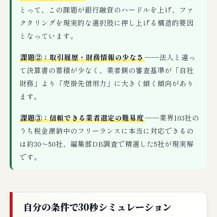
とって、この課題が銀行融資のハードルを上げ、ファ
クタリングを現実的な選択肢に押し上げる構造的要因
となっています。
課題②：取引履歴・財務情報の少なさ
──法人と違っ
て決算書の蓄積が少なく、業者側の審査基準が「自社
財務」より「売掛先信用力」に大きく傾く傾向があり
ます。
課題③：信頼できる業者選定の難易度
──業界103社の
うち税金滞納中のフリーランスに本当に対応できるの
は約30〜50社、編集部DB調査で精選した5社が現実解
です。
自分の条件で30秒シミュレーション