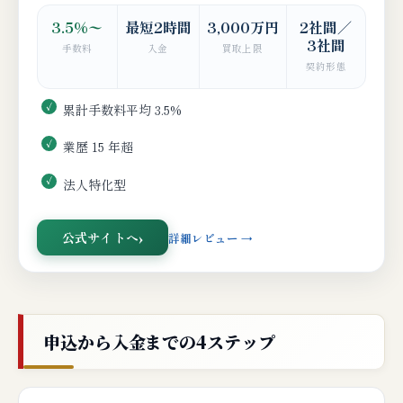
3.5%〜
最短2時間
3,000万円
2社間／
3社間
手数料
入金
買取上限
契約形態
累計手数料平均 3.5%
業歴 15 年超
法人特化型
公式サイトへ
詳細レビュー →
申込から入金までの4ステップ