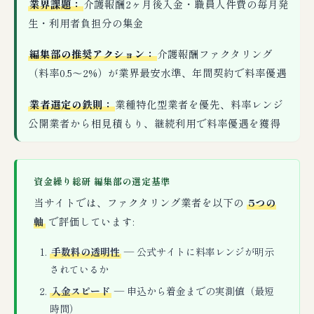
業界課題：
介護報酬2ヶ月後入金・職員人件費の毎月発
生・利用者負担分の集金
編集部の推奨アクション：
介護報酬ファクタリング
（料率0.5〜2%）が業界最安水準、年間契約で料率優遇
業者選定の鉄則：
業種特化型業者を優先、料率レンジ
公開業者から相見積もり、継続利用で料率優遇を獲得
資金繰り総研 編集部の選定基準
当サイトでは、ファクタリング業者を以下の
5つの
軸
で評価しています:
手数料の透明性
— 公式サイトに料率レンジが明示
されているか
入金スピード
— 申込から着金までの実測値（最短
時間）