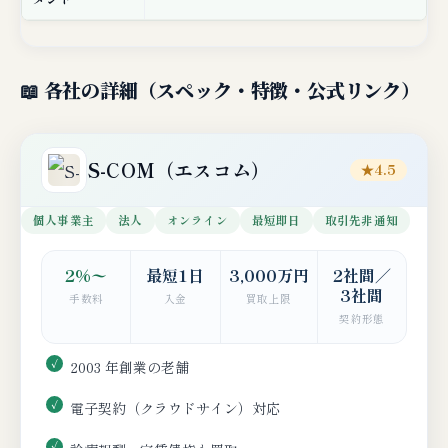
📖 各社の詳細（スペック・特徴・公式リンク）
S-COM（エスコム）
★4.5
個人事業主
法人
オンライン
最短即日
取引先非通知
2%〜
最短1日
3,000万円
2社間／
3社間
手数料
入金
買取上限
契約形態
2003 年創業の老舗
電子契約（クラウドサイン）対応