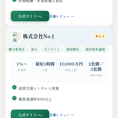
診療報酬・家賃債権も買取
公式サイトへ
詳細レビュー →
株式会社No.1
★4.4
個人事業主
法人
オンライン
最短即日
取引先非通知
1%〜
最短1時間
10,000万円
2社間／
3社間
手数料
入金
買取上限
契約形態
経営支援コンサルも実施
審査通過率90%以上
公式サイトへ
詳細レビュー →