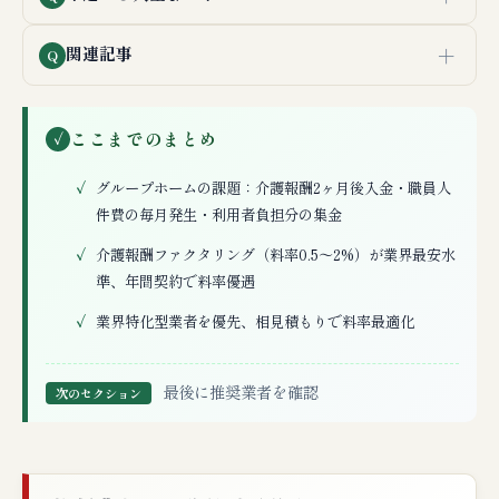
＋
関連記事
Q
ここまでのまとめ
✓
グループホームの課題：介護報酬2ヶ月後入金・職員人
件費の毎月発生・利用者負担分の集金
介護報酬ファクタリング（料率0.5〜2%）が業界最安水
準、年間契約で料率優遇
業界特化型業者を優先、相見積もりで料率最適化
最後に推奨業者を確認
次のセクション