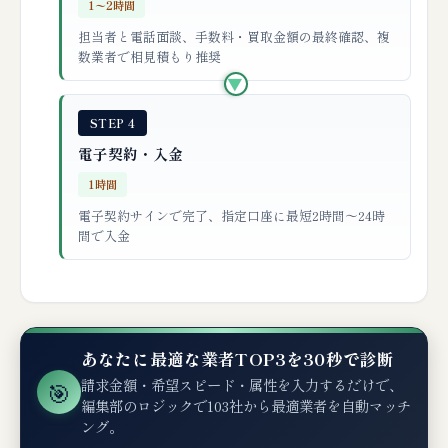
1〜2時間
担当者と電話面談、手数料・買取金額の最終確認、複
数業者で相見積もり推奨
▶
STEP 4
電子契約・入金
1時間
電子契約サインで完了、指定口座に最短2時間〜24時
間で入金
あなたに最適な業者TOP3を30秒で診断
請求金額・希望スピード・属性を入力するだけで、
🎯
編集部のロジックで103社から最適業者を自動マッチ
ング。