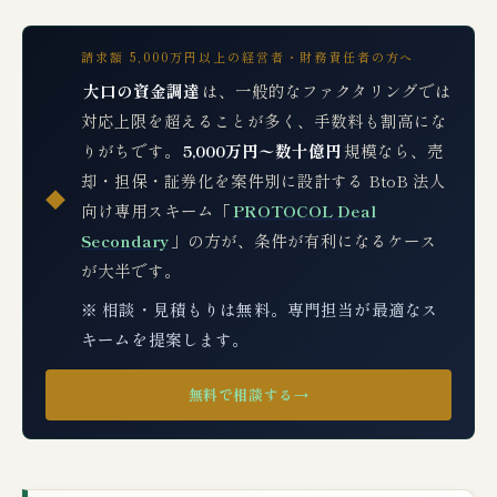
請求額 5,000万円以上の経営者・財務責任者の方へ
大口の資金調達
は、一般的なファクタリングでは
対応上限を超えることが多く、手数料も割高にな
りがちです。
5,000万円〜数十億円
規模なら、売
却・担保・証券化を案件別に設計する BtoB 法人
◆
向け専用スキーム「
PROTOCOL Deal
Secondary
」の方が、条件が有利になるケース
が大半です。
※ 相談・見積もりは無料。専門担当が最適なス
キームを提案します。
無料で相談する
→