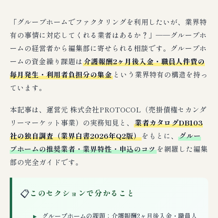
「グループホームでファクタリングを利用したいが、業界特
有の事情に対応してくれる業者はあるか？」──グループホ
ームの経営者から編集部に寄せられる相談です。グループホ
ームの資金繰り課題は
介護報酬2ヶ月後入金・職員人件費の
毎月発生・利用者負担分の集金
という業界特有の構造を持っ
ています。
本記事は、運営元 株式会社PROTOCOL（売掛債権セカンダ
リーマーケット事業）の実務知見と、
業者カタログDB103
社の独自調査（業界白書2026年Q2版）
をもとに、
グルー
プホームの推奨業者・業界特性・申込のコツ
を網羅した編集
部の完全ガイドです。
📋
このセクションで分かること
グループホームの課題：介護報酬2ヶ月後入金・職員人