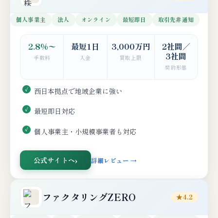
個人事業主
法人
オンライン
最短即日
取引先非通知
2.8%〜
最短1日
3,000万円
2社間／
3社間
手数料
入金
買取上限
契約形態
西日本拠点で地域企業に強い
最短即日対応
個人事業主・小規模事業者も対応
公式サイトへ
詳細レビュー →
ファクタリングZERO
★4.2