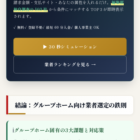
請求金額・支払サイト・あなたの属性を入れるだけ。
編集部
独自調査の 103 社
から条件にマッチする TOP 3 が即時表示
されます。
✓ 無料
✓ 登録不要
✓ 最短 60 分入金
✓ 個人事業主 OK
▶ 30 秒シミュレーション
業者ランキングを見る →
結論：グループホーム向け業者選定の鉄則
ℹ
グループホーム固有の3大課題と対応策