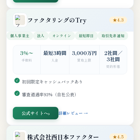
ファクタリングのTry
★4.3
個人事業主
法人
オンライン
最短即日
取引先非通知
3%〜
最短3時間
3,000万円
2社間／
3社間
手数料
入金
買取上限
契約形態
初回限定キャッシュバックあり
審査通過率93%（自社公表）
公式サイトへ
詳細レビュー →
株式会社西日本ファクター
★4.5