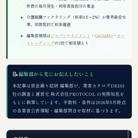
件費の毎月発生・利用者負担分の集金
介護報酬ファクタリング（料率0.5〜2%）が業界最安水
準、年間契約で料率優遇
編集部推奨は
ジャパンマネジメント
・
QuQuMo
・
ビー
トレーディング
の3社で相見積もり
📝
編集部から先にお伝えしたいこと
本記事は資金繰り総研 編集部が、業者カタログDB103
社の調査と運営元 株式会社PROTOCOL の実務知見を
もとに執筆しています。手数料・条件は2026年5月時点
の各業者公表情報・編集部問合せ取材に基づきます。