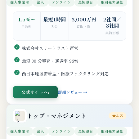
個人事業主
法人
オンライン
最短即日
取引先非通知
1.5%〜
最短1時間
3,000万円
2社間／
3社間
手数料
入金
買取上限
契約形態
株式会社スリートラスト運営
最短 30 分審査・通過率 96%
西日本地域密着型・医療ファクタリング対応
公式サイトへ
詳細レビュー →
トップ・マネジメント
★4.3
個人事業主
法人
オンライン
最短即日
取引先非通知