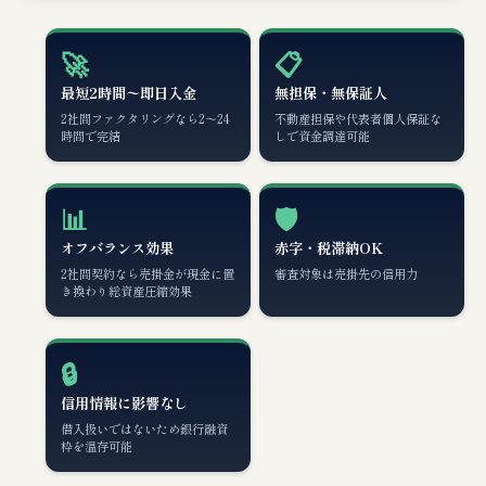
🚀
📋
最短2時間〜即日入金
無担保・無保証人
2社間ファクタリングなら2〜24
不動産担保や代表者個人保証な
時間で完結
しで資金調達可能
📊
🛡️
オフバランス効果
赤字・税滞納OK
2社間契約なら売掛金が現金に置
審査対象は売掛先の信用力
き換わり総資産圧縮効果
🔒
信用情報に影響なし
借入扱いではないため銀行融資
枠を温存可能