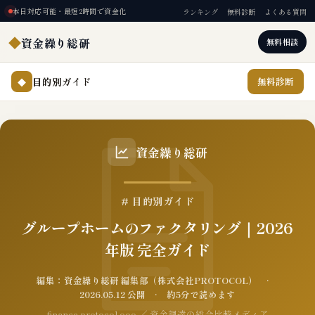
本日対応可能・最短2時間で資金化
ランキング
無料診断
よくある質問
◆
資金繰り総研
無料相談
目的別ガイド
無料診断
◆
資金繰り総研
# 目的別ガイド
グループホームのファクタリング｜2026
年版 完全ガイド
編集：資金繰り総研 編集部（株式会社PROTOCOL） ·
2026.05.12 公開 · 約5分で読めます
finance.protocol.ooo ／ 資金調達の総合比較メディア