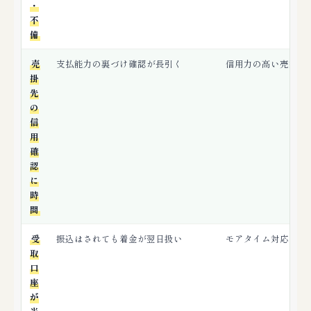
・
不
備
売
支払能力の裏づけ確認が長引く
信用力の高い売掛金
掛
先
の
信
用
確
認
に
時
間
受
振込はされても着金が翌日扱い
モアタイム対応・同
取
口
座
が