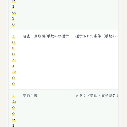
〜
1
0:
3
0
1
審査・買取額/手数料の提示
提示された条件（手数料・入金
0:
3
0
〜
1
2:
0
0
1
契約手続
クラウド契約・電子署名で契約
2:
0
0
〜
1