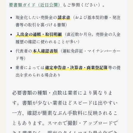
要書類ガイド（近日公開）
もご参照ください）。
現金化したい売掛金の
請求書
（および基本契約書・発注
書等の取引を裏づける書類）
入出金の通帳・取引明細
（直近数か月分。売掛金の入金
履歴の確認に使われることが多い）
代表者の
本人確認書類
（運転免許証・マイナンバーカー
ド等）
業者によっては
確定申告書・決算書・商業登記簿
等の提
出を求められる場合あり
必要書類の種類・点数は業者により異なりま
す。書類が少ない業者ほどスピードは出やすい
一方、確認が簡素なぶん手数料に反映されるこ
ともあります。スマホで撮影・アップロードで
きる業者なら、提出のタイムロスを最小化でき