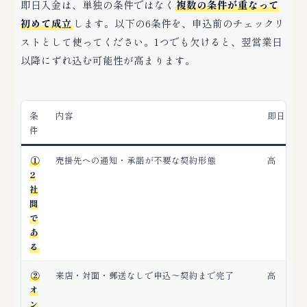
即日入金は、単独の条件ではなく
複数の条件が重なって
初めて成立
します。以下の6条件を、申込前のチェックリ
ストとして使ってください。1つでも欠けると、翌営業日
以降にずれ込む可能性が高まります。
条
内容
即日への
件
①
売掛先への通知・承諾が不要な契約形態
高
2
社
間
で
あ
る
②
来店・対面・郵送なしで申込〜契約まで完了
高
オ
ン