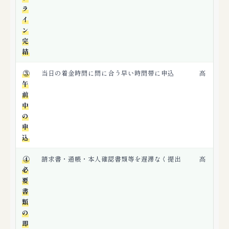
ラ
イ
ン
完
結
③
当日の着金時間に間に合う早い時間帯に申込
高
午
前
中
の
申
込
④
請求書・通帳・本人確認書類等を遅滞なく提出
高
必
要
書
類
の
即