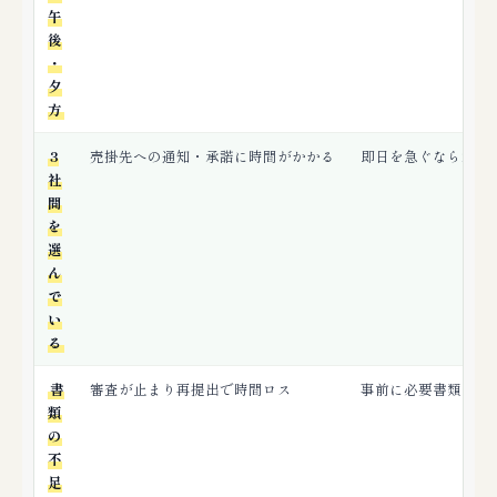
午
後
・
夕
方
3
売掛先への通知・承諾に時間がかかる
即日を急ぐなら2社
社
間
を
選
ん
で
い
る
書
審査が止まり再提出で時間ロス
事前に必要書類を揃
類
の
不
足