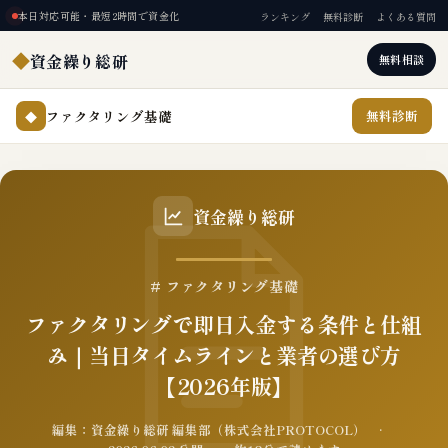
本日対応可能・最短2時間で資金化
ランキング
無料診断
よくある質問
◆
資金繰り総研
無料相談
ファクタリング基礎
無料診断
◆
資金繰り総研
# ファクタリング基礎
ファクタリングで即日入金する条件と仕組
み｜当日タイムラインと業者の選び方
【2026年版】
編集：資金繰り総研 編集部（株式会社PROTOCOL） ·