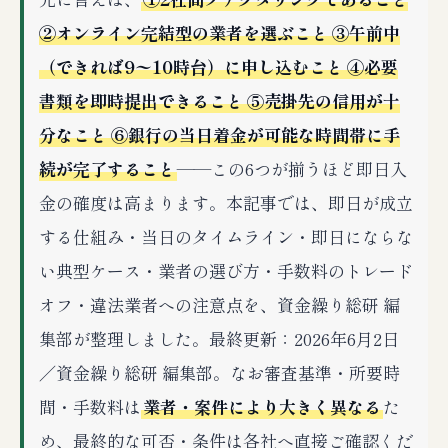
②オンライン完結型の業者を選ぶこと ③午前中
（できれば9〜10時台）に申し込むこと ④必要
書類を即時提出できること ⑤売掛先の信用が十
分なこと ⑥銀行の当日着金が可能な時間帯に手
続が完了すること
——この6つが揃うほど即日入
金の確度は高まります。本記事では、即日が成立
する仕組み・当日のタイムライン・即日にならな
い典型ケース・業者の選び方・手数料のトレード
オフ・違法業者への注意点を、資金繰り総研 編
集部が整理しました。最終更新：2026年6月2日
／資金繰り総研 編集部。なお審査基準・所要時
間・手数料は
業者・案件により大きく異なる
た
め、最終的な可否・条件は各社へ直接ご確認くだ