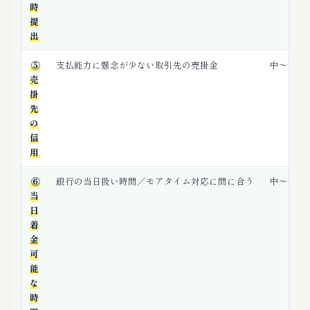
時
提
出
⑤
支払能力に懸念が少ない取引先の売掛金
中〜高
売
掛
先
の
信
用
⑥
銀行の当日扱い時間／モアタイム対応に間に合う
中〜高
当
日
着
金
可
能
な
時