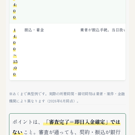
4:
0
0
1
振込・着金
業者が振込手続。当日扱い締切
4:
0
0
〜
15
:0
0
※あくまで典型例です。実際の所要時間・締切時刻は業者・案件・金融
機関により異なります（2026年6月時点）。
ポイントは、
「審査完了＝即日入金確定」では
ない
こと。審査が通っても、契約・振込が銀行