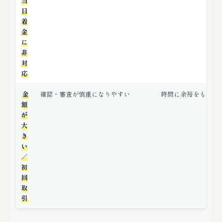
当
日
着
金
に
非
対
応
金
確認・審査が慎重になりやすい
時間に余裕をもって
額
が
大
き
い
／
初
回
取
引