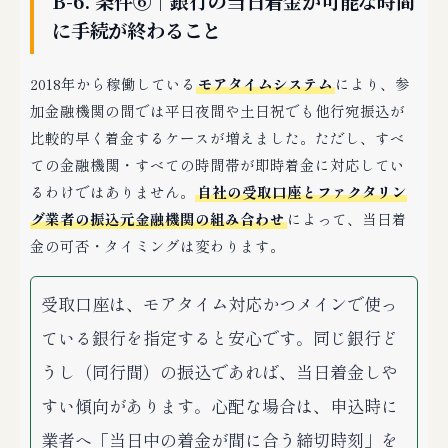
B-6. 条件⑥｜銀行の当日着金が可能な時間
に手続が終わること
2018年から稼働している
モアタイムシステム
により、参
加金融機関の間では平日夜間や土日祝でも他行宛振込が
比較的早く着金するケースが増えました。ただし、すべ
ての金融機関・すべての時間帯が即時着金に対応してい
るわけではありません。
自社の受取口座とファクタリン
グ業者の振込元金融機関の組み合わせ
によって、当日着
金の可否・タイミングは変わります。
受取口座は、モアタイム対応かつメインで使っ
ている銀行を指定すると安心です。同じ銀行ど
うし（同行間）の振込であれば、当日着金しや
すい傾向があります。心配な場合は、申込時に
業者へ「当日中の着金が間に合う締切時刻」を