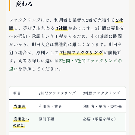
変わる
ファクタリングには、利用者と業者の2者で完結する
2社
間
と、売掛先も加わる
3社間
があります。3社間は売掛先
への通知・承諾という工程が入るため、その確認に時間
がかかり、即日入金は構造的に難しくなります。即日を
狙う場合は、原則として
2社間ファクタリング
が前提で
す。両者の詳しい違いは
2社間・3社間ファクタリングの
違い
を参照してください。
項目
2社間ファクタリング
3社間ファクタリング
当事者
利用者・業者
利用者・業者・売掛先
売掛先へ
原則不要
必要（承諾を得る）
の通知