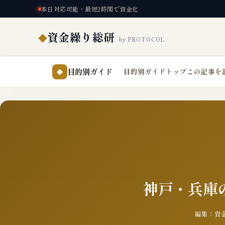
本日対応可能・最短2時間で資金化
資金繰り総研
◆
by PROTOCOL
目的別ガイド
目的別ガイドトップ
この記事を
◆
神戸・兵庫の
編集：資金