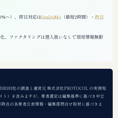
.0%〜）、即日対応は
QuQuMo
（最短2時間）・
西日
）
適化、ファクタリングは借入扱いなしで信用情報無影
103社の調査と運営元 株式会社PROTOCOL の実務知
イト）を含みますが、業者選定は編集基準に基づき中立
5月時点の各業者公表情報・編集部問合せ取材に基づきま