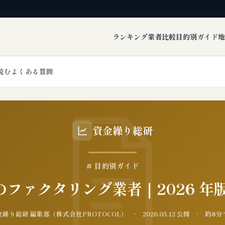
ランキング
業者比較
目的別ガイド
地
読む
よくある質問
資金繰り総研
# 目的別ガイド
ファクタリング業者｜2026 年
繰り総研 編集部（株式会社PROTOCOL） · 2026.05.12 公開 · 約8