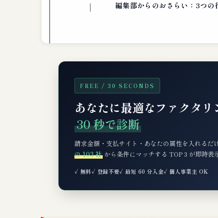
編集部からのおさらい：3つの
FREE / 30 SECONDS
あなたに最適なファクタリ
30 秒で診断
請求金額・支払サイト・あなたの属性を入れるだ
の 103 社
から条件にマッチする TOP 3 が即時
✓ 無料
✓ 登録不要
✓ 最短 60 分入金
✓ 個人事業主 OK