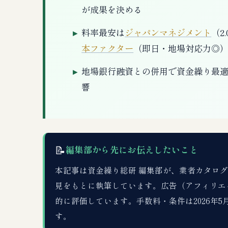
が成果を決める
料率最安は
ジャパンマネジメント
（2
本ファクター
（即日・地場対応力◎
地場銀行融資との併用で資金繰り最
響
📝
編集部から先にお伝えしたいこと
本記事は資金繰り総研 編集部が、業者カタログDB
見をもとに執筆しています。広告（アフィリエ
的に評価しています。手数料・条件は2026年
す。