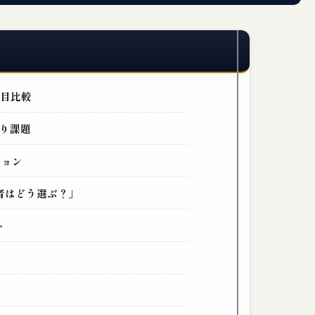
一目比較
り課題
ション
者はどう選ぶ？」
ト