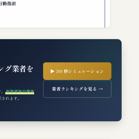
行動指針
ング業者を
▶ 30 秒シミュレーション
業者ランキングを見る →
け。
編集部独自調査
表示されます。