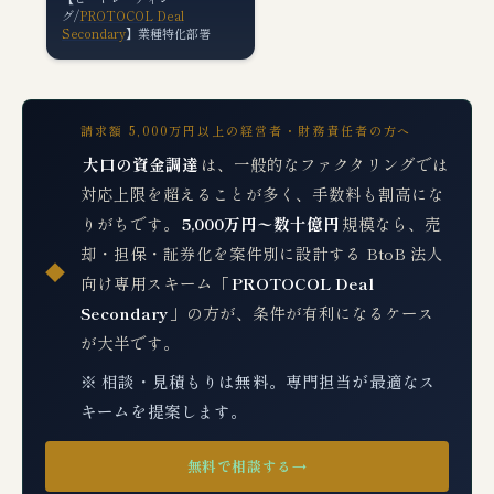
グ/
PROTOCOL Deal
Secondary
】業種特化部署
請求額 5,000万円以上の経営者・財務責任者の方へ
大口の資金調達
は、一般的なファクタリングでは
対応上限を超えることが多く、手数料も割高にな
りがちです。
5,000万円〜数十億円
規模なら、売
却・担保・証券化を案件別に設計する BtoB 法人
◆
向け専用スキーム「
PROTOCOL Deal
Secondary
」の方が、条件が有利になるケース
が大半です。
※ 相談・見積もりは無料。専門担当が最適なス
キームを提案します。
無料で相談する
→