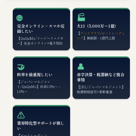
🌐
🏭
完全オンライン・スマホ完
大口（5,000万〜1億）
結したい
【
グッドプラス
/
ビートレーディ
ング
】無制限・1億円上限
【QuQuMo/イージーファクタ
ー】完全オンライン+電子契約
🤝
👤
料率を最重視したい
赤字決算・税滞納など複合
事情
【ジャパンマネジメン
ト/QuQuMo】料率2.0%〜・
【JBL/ジャパンマネジメント】
1.0%〜
税滞納相談可+柔軟審査
⚠️
業界特化型サポートが欲し
い
【ビートレーディン