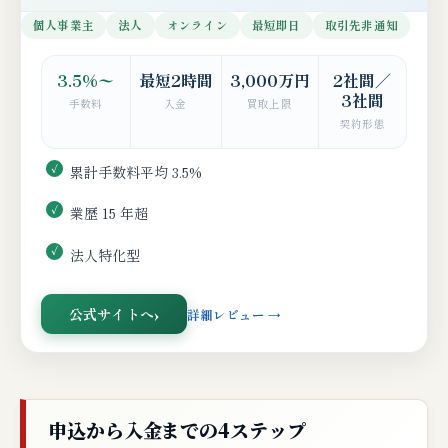
個人事業主
法人
オンライン
最短即日
取引先非通知
3.5%〜
最短2時間
3,000万円
2社間／
3社間
手数料
入金
買取上限
契約形態
累計手数料平均 3.5%
業歴 15 年超
法人特化型
公式サイトへ
詳細レビュー →
申込から入金までの4ステップ