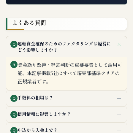
よくある質問
＋
運転資金確保のためのファクタリングは経営に
Q
どう影響しますか？
資金繰り改善・経営判断の重要要素として活用可
A
能。本記事掲載5社はすべて編集部基準クリアの
正規業者です。
＋
手数料の相場は？
Q
＋
信用情報に影響しますか？
Q
＋
申込から入金まで？
Q