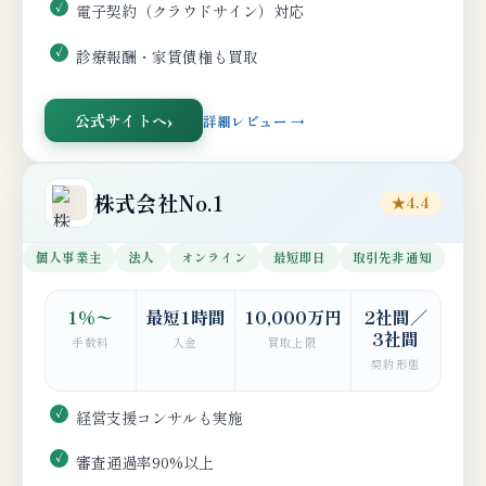
電子契約（クラウドサイン）対応
診療報酬・家賃債権も買取
公式サイトへ
詳細レビュー →
株式会社No.1
★4.4
個人事業主
法人
オンライン
最短即日
取引先非通知
1%〜
最短1時間
10,000万円
2社間／
3社間
手数料
入金
買取上限
契約形態
経営支援コンサルも実施
審査通過率90%以上