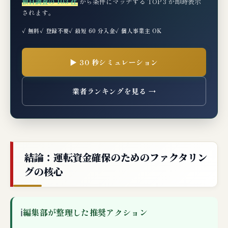
独自調査の 103 社
から条件にマッチする TOP 3 が即時表示
されます。
✓ 無料
✓ 登録不要
✓ 最短 60 分入金
✓ 個人事業主 OK
▶ 30 秒シミュレーション
業者ランキングを見る →
結論：運転資金確保のためのファクタリン
グの核心
ℹ
編集部が整理した推奨アクション