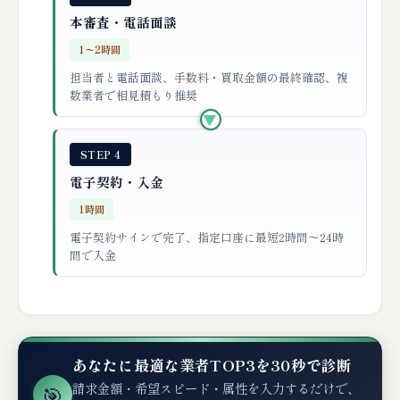
本審査・電話面談
1〜2時間
担当者と電話面談、手数料・買取金額の最終確認、複
数業者で相見積もり推奨
▶
STEP 4
電子契約・入金
1時間
電子契約サインで完了、指定口座に最短2時間〜24時
間で入金
あなたに最適な業者TOP3を30秒で診断
請求金額・希望スピード・属性を入力するだけで、
🎯