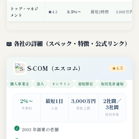
トップ・マネジ
★4.3
3.5%〜
最短2時間
3,000万円
メント
📖 各社の詳細（スペック・特徴・公式リンク）
S-COM（エスコム）
★4.5
個人事業主
法人
オンライン
最短即日
取引先非通知
2%〜
最短1日
3,000万円
2社間／
3社間
手数料
入金
買取上限
契約形態
2003 年創業の老舗