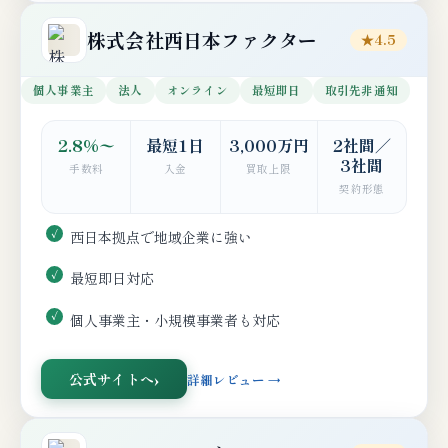
株式会社西日本ファクター
★4.5
個人事業主
法人
オンライン
最短即日
取引先非通知
2.8%〜
最短1日
3,000万円
2社間／
3社間
手数料
入金
買取上限
契約形態
西日本拠点で地域企業に強い
最短即日対応
個人事業主・小規模事業者も対応
公式サイトへ
詳細レビュー →