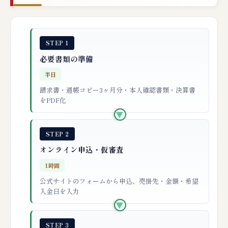
STEP 1
必要書類の準備
半日
請求書・通帳コピー3ヶ月分・本人確認書類・決算書
をPDF化
▶
STEP 2
オンライン申込・仮審査
1時間
公式サイトのフォームから申込、売掛先・金額・希望
入金日を入力
▶
STEP 3