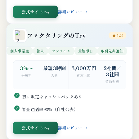
公式サイトへ
詳細レビュー →
ファクタリングのTry
★4.3
個人事業主
法人
オンライン
最短即日
取引先非通知
3%〜
最短3時間
3,000万円
2社間／
3社間
手数料
入金
買取上限
契約形態
初回限定キャッシュバックあり
審査通過率93%（自社公表）
公式サイトへ
詳細レビュー →