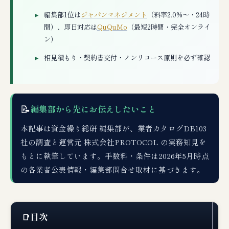
編集部1位は
ジャパンマネジメント
（料率2.0%〜・24時
間）、即日対応は
QuQuMo
（最短2時間・完全オンライ
ン）
相見積もり・契約書交付・ノンリコース原則を必ず確認
📝
編集部から先にお伝えしたいこと
本記事は資金繰り総研 編集部が、業者カタログDB103
社の調査と運営元 株式会社PROTOCOL の実務知見を
もとに執筆しています。手数料・条件は2026年5月時点
の各業者公表情報・編集部問合せ取材に基づきます。
目次