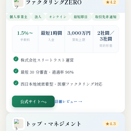
ファクタリングZERO
★4.2
個人事業主
法人
オンライン
最短即日
取引先非通知
1.5%〜
最短1時間
3,000万円
2社間／
3社間
手数料
入金
買取上限
契約形態
株式会社スリートラスト運営
最短 30 分審査・通過率 96%
西日本地域密着型・医療ファクタリング対応
公式サイトへ
詳細レビュー →
トップ・マネジメント
★4.3