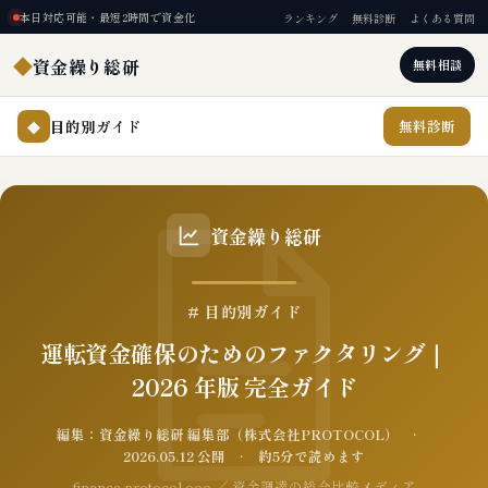
本日対応可能・最短2時間で資金化
ランキング
無料診断
よくある質問
◆
資金繰り総研
無料相談
目的別ガイド
無料診断
◆
資金繰り総研
# 目的別ガイド
運転資金確保のためのファクタリング｜
2026 年版 完全ガイド
編集：資金繰り総研 編集部（株式会社PROTOCOL） ·
2026.05.12 公開 · 約5分で読めます
finance.protocol.ooo ／ 資金調達の総合比較メディア