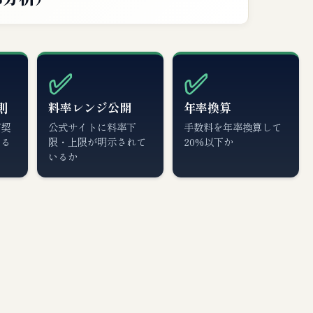
✅
✅
則
料率レンジ公開
年率換算
が契
公式サイトに料率下
手数料を年率換算して
いる
限・上限が明示されて
20%以下か
いるか