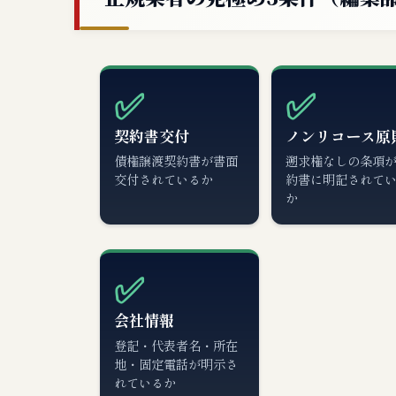
✅
✅
契約書交付
ノンリコース原
債権譲渡契約書が書面
遡求権なしの条項
交付されているか
約書に明記されて
か
✅
会社情報
登記・代表者名・所在
地・固定電話が明示さ
れているか