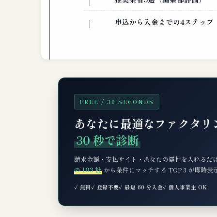
申込から入金までの4ステップ
FREE / 30 SECONDS
あなたに最適なファクタリ
30 秒で診断
請求金額・支払サイト・あなたの属性を入れるだ
の 103 社
から条件にマッチする TOP 3 が即時
✓ 無料
✓ 登録不要
✓ 最短 60 分入金
✓ 個人事業主 OK