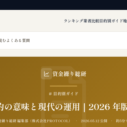
ランキング
業者比較
目的別ガイド
地
読む
よくある質問
資金繰り総研
# 目的別ガイド
の意味と現代の運用｜2026 年
繰り総研 編集部（株式会社PROTOCOL） · 2026.05.12 公開 · 約5