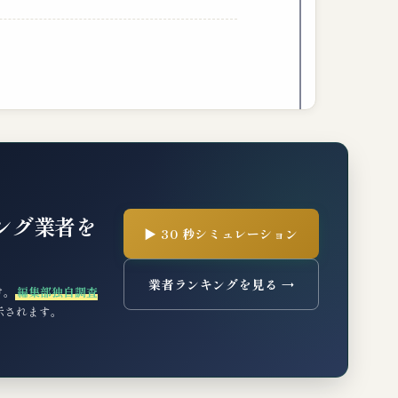
ング業者を
▶ 30 秒シミュレーション
業者ランキングを見る →
け。
編集部独自調査
表示されます。