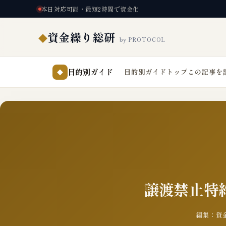
本日対応可能・最短2時間で資金化
資金繰り総研
◆
by PROTOCOL
目的別ガイド
目的別ガイドトップ
この記事を
◆
譲渡禁止特約
編集：資金