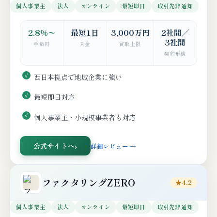
個人事業主
法人
オンライン
最短即日
取引先非通知
2.8%〜
最短1日
3,000万円
2社間／
3社間
手数料
入金
買取上限
契約形態
西日本拠点で地域企業に強い
最短即日対応
個人事業主・小規模事業者も対応
公式サイトへ
詳細レビュー →
ファクタリングZERO
★4.2
個人事業主
法人
オンライン
最短即日
取引先非通知