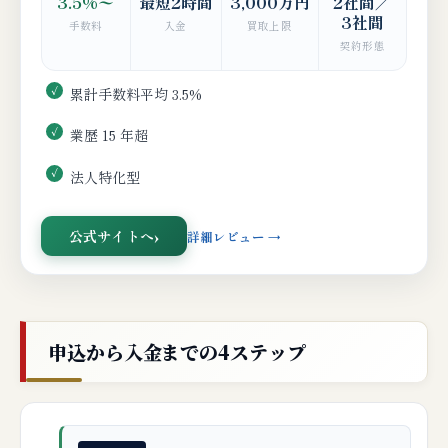
3.5%〜
最短2時間
3,000万円
2社間／
3社間
手数料
入金
買取上限
契約形態
累計手数料平均 3.5%
業歴 15 年超
法人特化型
公式サイトへ
詳細レビュー →
申込から入金までの4ステップ