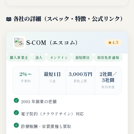
📖 各社の詳細（スペック・特徴・公式リンク）
S-COM（エスコム）
★4.5
個人事業主
法人
オンライン
最短即日
取引先非通知
2%〜
最短1日
3,000万円
2社間／
3社間
手数料
入金
買取上限
契約形態
2003 年創業の老舗
電子契約（クラウドサイン）対応
診療報酬・家賃債権も買取