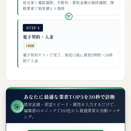
担当者と電話面談、手数料・買取金額の最終確認、複
数業者で相見積もり推奨
▶
STEP 4
電子契約・入金
1時間
電子契約サインで完了、指定口座に最短2時間〜24時
間で入金
あなたに最適な業者TOP3を30秒で診断
請求金額・希望スピード・属性を入力するだけで、
🎯
編集部のロジックで103社から最適業者を自動マッチ
ング。