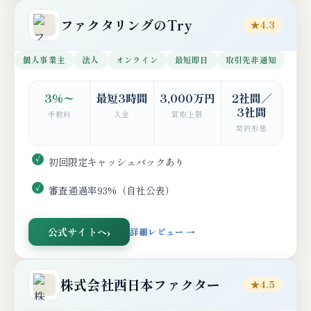
ファクタリングのTry
★4.3
個人事業主
法人
オンライン
最短即日
取引先非通知
3%〜
最短3時間
3,000万円
2社間／
3社間
手数料
入金
買取上限
契約形態
初回限定キャッシュバックあり
審査通過率93%（自社公表）
公式サイトへ
詳細レビュー →
株式会社西日本ファクター
★4.5