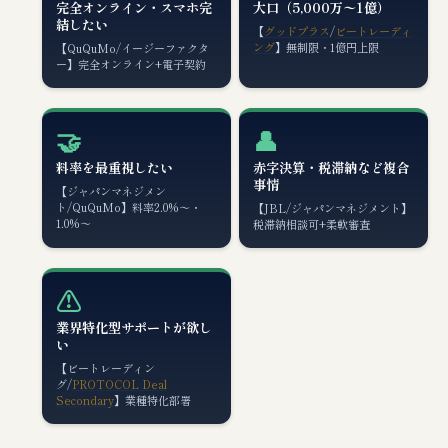
完全オンライン・スマホ完
大口（5,000万〜1億）
結したい
【
グッドプラス
/
ビートレーディ
ング
】無制限・1億円上限
【QuQuMo/イージーファクタ
ー】完全オンライン+電子契約
🤝
👤
料率を最重視したい
赤字決算・税滞納など複合
事情
【ジャパンマネジメン
ト/QuQuMo】料率2.0%〜・
【JBL/ジャパンマネジメント】
1.0%〜
税滞納相談可+柔軟審査
⚠️
業界特化型サポートが欲し
い
【ビートレーディン
グ/
PROTOCOL Deal
Secondary
】業種特化部署