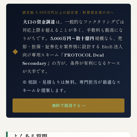
請求額 5,000万円以上の経営者・財務責任者の方へ
大口の資金調達
は、一般的なファクタリングでは
対応上限を超えることが多く、手数料も割高にな
りがちです。
5,000万円〜数十億円
規模なら、売
却・担保・証券化を案件別に設計する BtoB 法人
◆
向け専用スキーム「
PROTOCOL Deal
Secondary
」の方が、条件が有利になるケース
が大半です。
※ 相談・見積もりは無料。専門担当が最適なス
キームを提案します。
無料で相談する
→
よくある質問