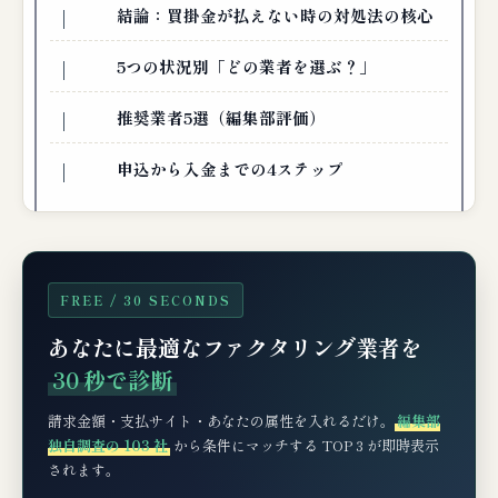
結論：買掛金が払えない時の対処法の核心
5つの状況別「どの業者を選ぶ？」
推奨業者5選（編集部評価）
申込から入金までの4ステップ
FREE / 30 SECONDS
あなたに最適なファクタリング業者を
30 秒で診断
請求金額・支払サイト・あなたの属性を入れるだけ。
編集部
独自調査の 103 社
から条件にマッチする TOP 3 が即時表示
されます。