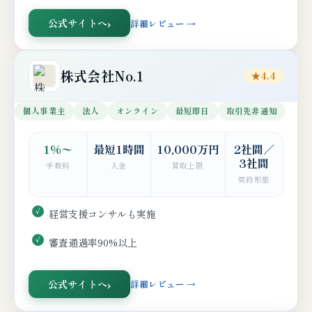
公式サイトへ
詳細レビュー →
株式会社No.1
★4.4
個人事業主
法人
オンライン
最短即日
取引先非通知
1%〜
最短1時間
10,000万円
2社間／
3社間
手数料
入金
買取上限
契約形態
経営支援コンサルも実施
審査通過率90%以上
公式サイトへ
詳細レビュー →