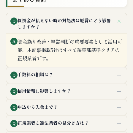
＋
買掛金が払えない時の対処法は経営にどう影響
Q
しますか？
資金繰り改善・経営判断の重要要素として活用可
A
能。本記事掲載5社はすべて編集部基準クリアの
正規業者です。
＋
手数料の相場は？
Q
＋
信用情報に影響しますか？
Q
＋
申込から入金まで？
Q
＋
正規業者と違法業者の見分け方は？
Q