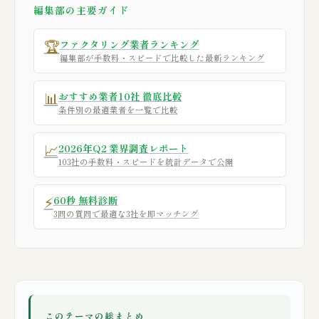
編集部の主要ガイド
🏆
ファクタリング業者ランキング
編集部が手数料・スピードで比較した最新ランキング
📊
おすすめ業者10社 徹底比較
条件別の最適業者を一覧で比較
📈
2026年Q2 業界調査レポート
103社の手数料・スピードを統計データで公開
⚡
60秒 無料診断
3問の質問で最適な3社を即マッチング
このテーマの総まとめ