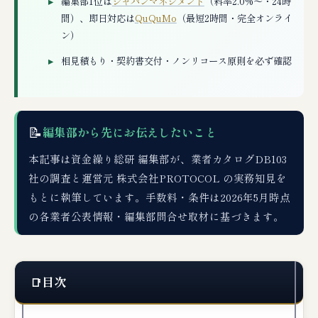
編集部1位は
ジャパンマネジメント
（料率2.0%〜・24時
間）、即日対応は
QuQuMo
（最短2時間・完全オンライ
ン）
相見積もり・契約書交付・ノンリコース原則を必ず確認
📝
編集部から先にお伝えしたいこと
本記事は資金繰り総研 編集部が、業者カタログDB103
社の調査と運営元 株式会社PROTOCOL の実務知見を
もとに執筆しています。手数料・条件は2026年5月時点
の各業者公表情報・編集部問合せ取材に基づきます。
目次