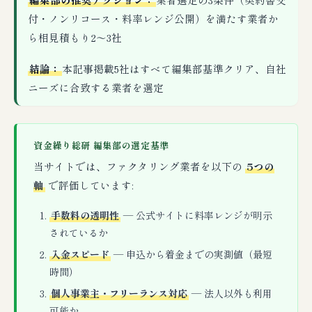
付・ノンリコース・料率レンジ公開）を満たす業者か
ら相見積もり2〜3社
結論：
本記事掲載5社はすべて編集部基準クリア、自社
ニーズに合致する業者を選定
資金繰り総研 編集部の選定基準
当サイトでは、ファクタリング業者を以下の
5つの
軸
で評価しています:
手数料の透明性
— 公式サイトに料率レンジが明示
されているか
入金スピード
— 申込から着金までの実測値（最短
時間）
個人事業主・フリーランス対応
— 法人以外も利用
可能か