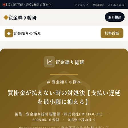
本日対応可能・最短2時間で資金化
ランキング
無料診断
よくある質問
◆
資金繰り総研
無料相談
資金繰りの悩み
無料診断
◆
資金繰り総研
# 資金繰りの悩み
買掛金が払えない時の対処法【支払い遅延
を最小限に抑える】
編集：資金繰り総研 編集部（株式会社PROTOCOL） ·
2026.05.16 公開 · 約5分で読めます
finance.protocol.ooo ／ 資金調達の総合比較メディア