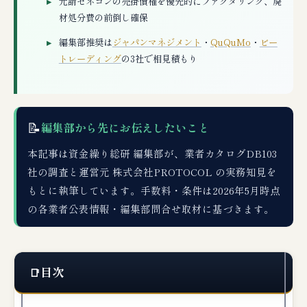
元請ゼネコンの売掛債権を優先的にファクタリング、廃
材処分費の前倒し確保
編集部推奨は
ジャパンマネジメント
・
QuQuMo
・
ビー
トレーディング
の3社で相見積もり
📝
編集部から先にお伝えしたいこと
本記事は資金繰り総研 編集部が、業者カタログDB103
社の調査と運営元 株式会社PROTOCOL の実務知見を
もとに執筆しています。手数料・条件は2026年5月時点
の各業者公表情報・編集部問合せ取材に基づきます。
目次