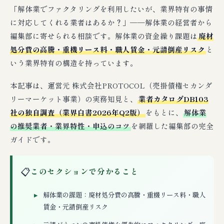
「解体業でファクタリングを利用したいが、業界特有の事情
に対応してくれる業者はあるか？」──解体業の経営者から
編集部に寄せられる相談です。解体業の資金繰り課題は
廃材
処分費の高騰・重機リース料・職人賃金・元請倒産リスク
と
いう業界特有の構造を持っています。
本記事は、運営元 株式会社PROTOCOL（売掛債権セカンダ
リーマーケット事業）の実務知見と、
業者カタログDB103
社の独自調査（業界白書2026年Q2版）
をもとに、
解体業
の推奨業者・業界特性・申込のコツ
を網羅した編集部の完全
ガイドです。
📋
このセクションで分かること
解体業の課題：廃材処分費の高騰・重機リース料・職人
賃金・元請倒産リスク