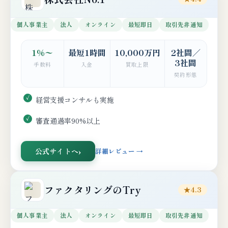
個人事業主
法人
オンライン
最短即日
取引先非通知
1%〜
最短1時間
10,000万円
2社間／
3社間
手数料
入金
買取上限
契約形態
経営支援コンサルも実施
審査通過率90%以上
公式サイトへ
詳細レビュー →
ファクタリングのTry
★4.3
個人事業主
法人
オンライン
最短即日
取引先非通知