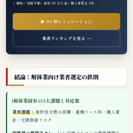
✓ 無料
✓ 登録不要
✓ 最短 60 分入金
✓ 個人事業主 OK
▶ 30 秒シミュレーション
業者ランキングを見る →
結論：解体業向け業者選定の鉄則
ℹ
解体業固有の3大課題と対応策
業界課題：
廃材処分費の高騰・重機リース料・職人賃
金・元請倒産リスク
編集部の推奨アクション：
元請ゼネコンの売掛債権を