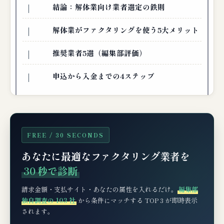
結論：解体業向け業者選定の鉄則
解体業がファクタリングを使う5大メリット
推奨業者5選（編集部評価）
申込から入金までの4ステップ
FREE / 30 SECONDS
あなたに最適なファクタリング業者を
30 秒で診断
請求金額・支払サイト・あなたの属性を入れるだけ。
編集部
独自調査の 103 社
から条件にマッチする TOP 3 が即時表示
されます。