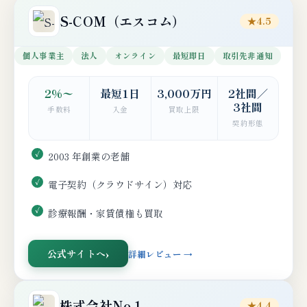
S-COM（エスコム）
★4.5
個人事業主
法人
オンライン
最短即日
取引先非通知
2%〜
最短1日
3,000万円
2社間／
3社間
手数料
入金
買取上限
契約形態
2003 年創業の老舗
電子契約（クラウドサイン）対応
診療報酬・家賃債権も買取
公式サイトへ
詳細レビュー →
株式会社No.1
★4.4