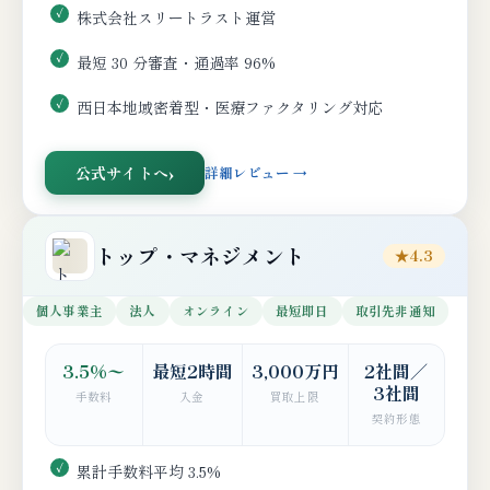
株式会社スリートラスト運営
最短 30 分審査・通過率 96%
西日本地域密着型・医療ファクタリング対応
公式サイトへ
詳細レビュー →
トップ・マネジメント
★4.3
個人事業主
法人
オンライン
最短即日
取引先非通知
3.5%〜
最短2時間
3,000万円
2社間／
3社間
手数料
入金
買取上限
契約形態
累計手数料平均 3.5%