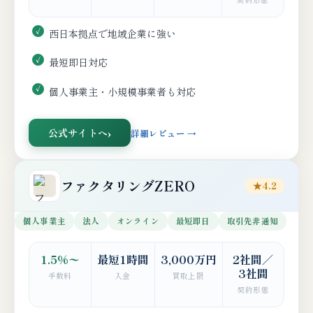
西日本拠点で地域企業に強い
最短即日対応
個人事業主・小規模事業者も対応
公式サイトへ
詳細レビュー →
ファクタリングZERO
★4.2
個人事業主
法人
オンライン
最短即日
取引先非通知
1.5%〜
最短1時間
3,000万円
2社間／
3社間
手数料
入金
買取上限
契約形態