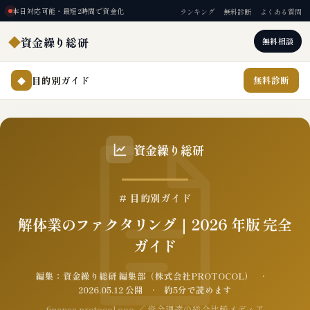
本日対応可能・最短2時間で資金化
ランキング
無料診断
よくある質問
◆
資金繰り総研
無料相談
目的別ガイド
無料診断
◆
資金繰り総研
# 目的別ガイド
解体業のファクタリング｜2026 年版 完全
ガイド
編集：資金繰り総研 編集部（株式会社PROTOCOL） ·
2026.05.12 公開 · 約5分で読めます
finance.protocol.ooo ／ 資金調達の総合比較メディア