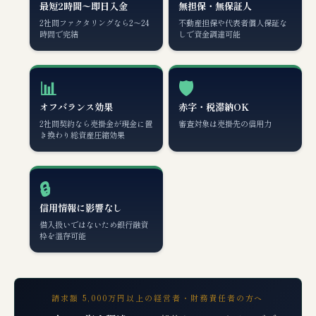
最短2時間〜即日入金
無担保・無保証人
2社間ファクタリングなら2〜24
不動産担保や代表者個人保証な
時間で完結
しで資金調達可能
📊
🛡️
オフバランス効果
赤字・税滞納OK
2社間契約なら売掛金が現金に置
審査対象は売掛先の信用力
き換わり総資産圧縮効果
🔒
信用情報に影響なし
借入扱いではないため銀行融資
枠を温存可能
請求額 5,000万円以上の経営者・財務責任者の方へ