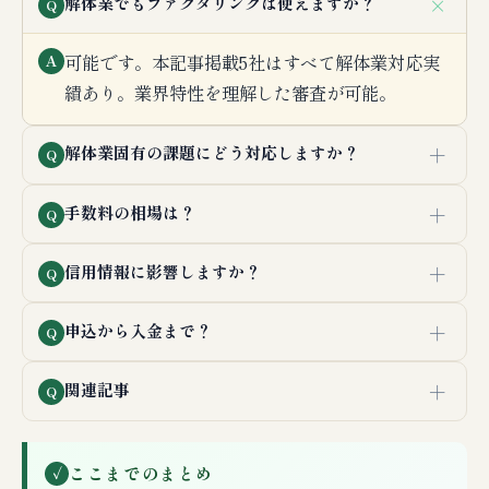
＋
解体業でもファクタリングは使えますか？
Q
可能です。本記事掲載5社はすべて解体業対応実
A
績あり。業界特性を理解した審査が可能。
＋
解体業固有の課題にどう対応しますか？
Q
＋
手数料の相場は？
Q
＋
信用情報に影響しますか？
Q
＋
申込から入金まで？
Q
＋
関連記事
Q
ここまでのまとめ
✓