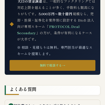
大口の資金調達
は、一般的なファクタリングでは
対応上限を超えることが多く、手数料も割高にな
りがちです。
5,000万円〜数十億円
規模なら、売
却・担保・証券化を案件別に設計する BtoB 法人
◆
向け専用スキーム「
PROTOCOL Deal
Secondary
」の方が、条件が有利になるケース
が大半です。
※ 相談・見積もりは無料。専門担当が最適なス
キームを提案します。
無料で相談する
→
よくある質問