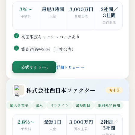
3%〜
最短3時間
3,000万円
2社間／
3社間
手数料
入金
買取上限
契約形態
初回限定キャッシュバックあり
審査通過率93%（自社公表）
公式サイトへ
詳細レビュー →
株式会社西日本ファクター
★4.5
個人事業主
法人
オンライン
最短即日
取引先非通知
2.8%〜
最短1日
3,000万円
2社間／
3社間
手数料
入金
買取上限
契約形態