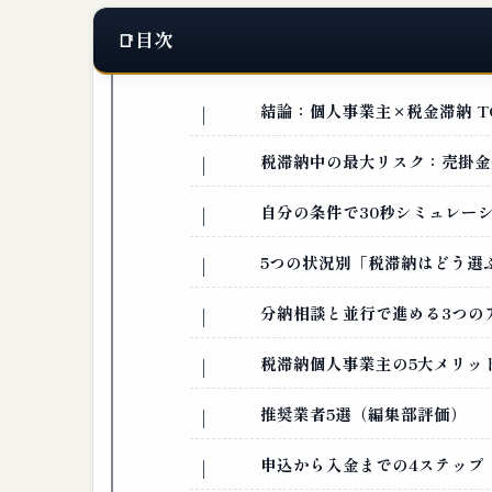
目次
結論：個人事業主×税金滞納 TO
税滞納中の最大リスク：売掛金
自分の条件で30秒シミュレー
5つの状況別「税滞納はどう選
分納相談と並行で進める3つの
税滞納個人事業主の5大メリッ
推奨業者5選（編集部評価）
申込から入金までの4ステップ