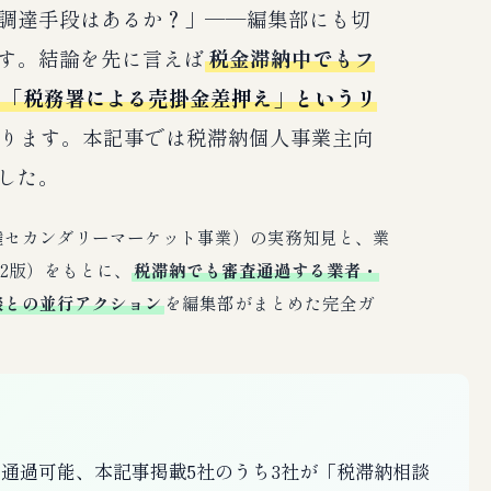
調達手段はあるか？」──編集部にも切
す。結論を先に言えば
税金滞納中でもフ
「税務署による売掛金差押え」というリ
ります。本記事では税滞納個人事業主向
した。
債権セカンダリーマーケット事業）の実務知見と、業
Q2版）をもとに、
税滞納でも審査通過する業者・
談との並行アクション
を編集部がまとめた完全ガ
通過可能、本記事掲載5社のうち3社が「税滞納相談