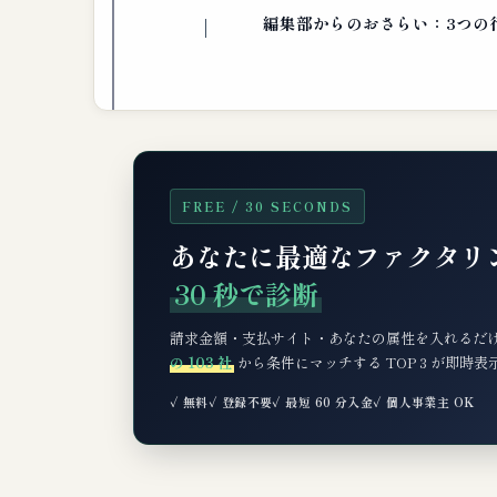
編集部からのおさらい：3つの
FREE / 30 SECONDS
あなたに最適なファクタリ
30 秒で診断
請求金額・支払サイト・あなたの属性を入れるだ
の 103 社
から条件にマッチする TOP 3 が即時
✓ 無料
✓ 登録不要
✓ 最短 60 分入金
✓ 個人事業主 OK