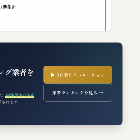
行動指針
ング業者を
▶ 30 秒シミュレーション
業者ランキングを見る →
け。
編集部独自調査
表示されます。