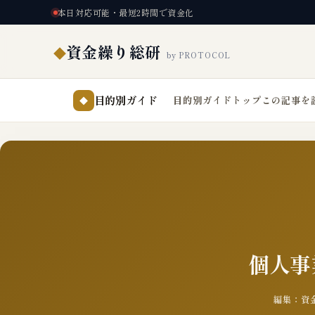
本日対応可能・最短2時間で資金化
資金繰り総研
◆
by PROTOCOL
目的別ガイド
目的別ガイドトップ
この記事を
◆
個人事
編集：資金