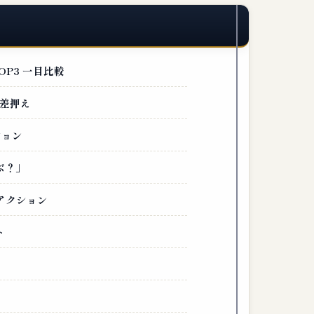
P3 一目比較
差押え
ション
ぶ？」
アクション
ト