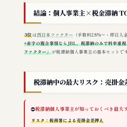
結論：個人事業主×税金滞納 TO
3位
は
西日本ファクター
（手数料2.8%〜・即日入
+赤字の複合事情ならJBL、税滞納のみで料率重視
ファクター」
が税滞納個人事業主の基本セットで
税滞納中の最大リスク：売掛金
⛔
税滞納個人事業主が知っておくべき最大
リスク：税務署による売掛金差押え