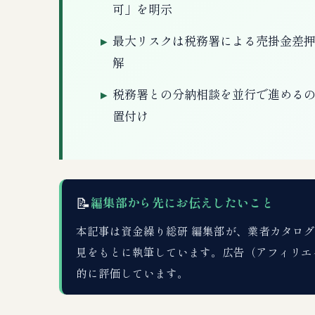
可」を明示
最大リスクは税務署による売掛金差押
解
税務署との分納相談を並行で進める
置付け
📝
編集部から先にお伝えしたいこと
本記事は資金繰り総研 編集部が、業者カタログDB
見をもとに執筆しています。広告（アフィリエ
的に評価しています。