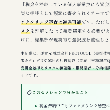
「税金を滞納している個人事業主にも資金
実な相談として頻繁に寄せられるテーマで
ァクタリング審査は通過可能
です。ただし
スク
を理解した上で業者選定する必要があ
けに、編集部が現実的な選択肢を整理しま
本記事は、運営元 株式会社PROTOCOL（売掛
者カタログDB103社の独自調査（業界白書2026年
売掛金差押えリスクの回避策・推奨業者・分納相
イドです。
📋
このセクションで分かること
税金滞納中でもファクタリング審査は