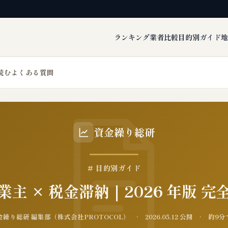
ランキング
業者比較
目的別ガイド
地
読む
よくある質問
資金繰り総研
# 目的別ガイド
業主 × 税金滞納｜2026 年版 完
繰り総研 編集部（株式会社PROTOCOL） · 2026.05.12 公開 · 約9