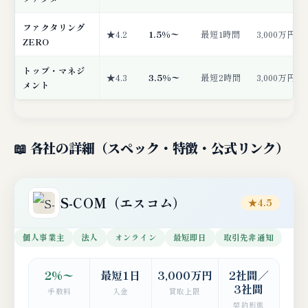
ファクタリング
★4.2
1.5%〜
最短1時間
3,000万円
ZERO
トップ・マネジ
★4.3
3.5%〜
最短2時間
3,000万円
メント
📖 各社の詳細（スペック・特徴・公式リンク）
S-COM（エスコム）
★4.5
個人事業主
法人
オンライン
最短即日
取引先非通知
2%〜
最短1日
3,000万円
2社間／
3社間
手数料
入金
買取上限
契約形態