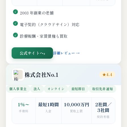
2003 年創業の老舗
電子契約（クラウドサイン）対応
診療報酬・家賃債権も買取
公式サイトへ
詳細レビュー →
株式会社No.1
★4.4
個人事業主
法人
オンライン
最短即日
取引先非通知
1%〜
最短1時間
10,000万円
2社間／
3社間
手数料
入金
買取上限
契約形態