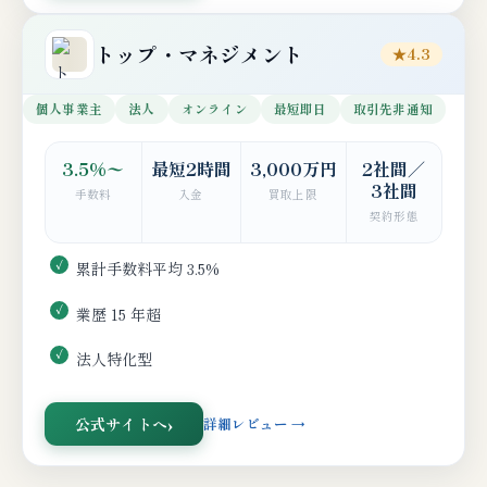
トップ・マネジメント
★4.3
個人事業主
法人
オンライン
最短即日
取引先非通知
3.5%〜
最短2時間
3,000万円
2社間／
3社間
手数料
入金
買取上限
契約形態
累計手数料平均 3.5%
業歴 15 年超
法人特化型
公式サイトへ
詳細レビュー →