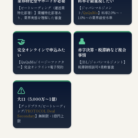
業界特化型サポートが必要
料率を最重視したい
【ビートレーディング（運送業
【ジャパンマネジメン
特化部署）】業種特化部署あ
ト/
QuQuMo
】料率2.0%〜・
り、業界実態を理解した審査
1.0%〜の業界最安水準
🤝
👤
完全オンラインで申込みた
赤字決算・税滞納など複合
い
事情
【QuQuMo/イージーファクタ
【JBL/ジャパンマネジメント】
ー】完全オンライン+電子契約
税滞納相談可+柔軟審査
⚠️
大口（5,000万〜1億）
【グッドプラス/ビートレーディ
ング/
PROTOCOL Deal
Secondary
】無制限・1億円上
限