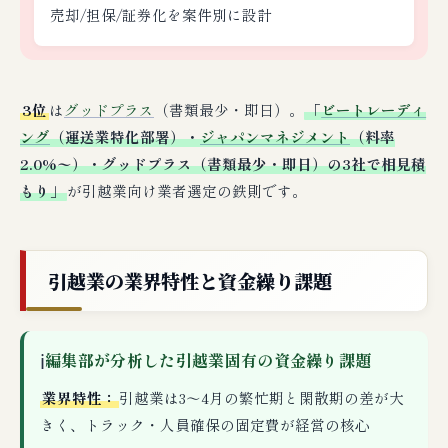
売却/担保/証券化を案件別に設計
3位
は
グッドプラス
（書類最少・即日）。
「
ビートレーディ
ング
（運送業特化部署）・
ジャパンマネジメント
（料率
2.0%〜）・グッドプラス（書類最少・即日）の3社で相見積
もり」
が引越業向け業者選定の鉄則です。
引越業の業界特性と資金繰り課題
ℹ
編集部が分析した引越業固有の資金繰り課題
業界特性：
引越業は3〜4月の繁忙期と閑散期の差が大
きく、トラック・人員確保の固定費が経営の核心