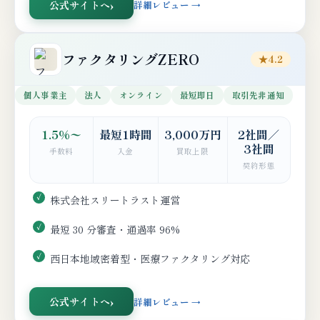
公式サイトへ
詳細レビュー →
ファクタリングZERO
★4.2
個人事業主
法人
オンライン
最短即日
取引先非通知
1.5%〜
最短1時間
3,000万円
2社間／
3社間
手数料
入金
買取上限
契約形態
株式会社スリートラスト運営
最短 30 分審査・通過率 96%
西日本地域密着型・医療ファクタリング対応
公式サイトへ
詳細レビュー →