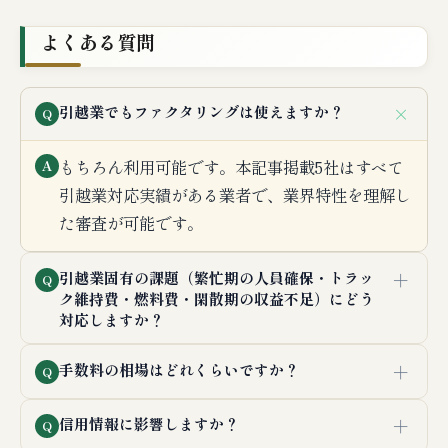
よくある質問
＋
引越業でもファクタリングは使えますか？
Q
もちろん利用可能です。本記事掲載5社はすべて
A
引越業対応実績がある業者で、業界特性を理解し
た審査が可能です。
＋
引越業固有の課題（繁忙期の人員確保・トラッ
Q
ク維持費・燃料費・閑散期の収益不足）にどう
対応しますか？
＋
手数料の相場はどれくらいですか？
Q
＋
信用情報に影響しますか？
Q