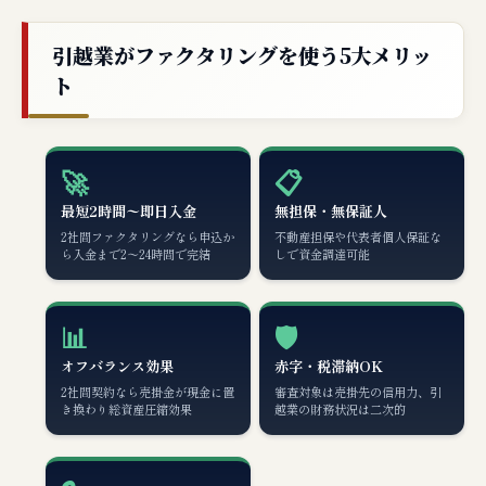
引越業がファクタリングを使う5大メリッ
ト
🚀
📋
最短2時間〜即日入金
無担保・無保証人
2社間ファクタリングなら申込か
不動産担保や代表者個人保証な
ら入金まで2〜24時間で完結
しで資金調達可能
📊
🛡️
オフバランス効果
赤字・税滞納OK
2社間契約なら売掛金が現金に置
審査対象は売掛先の信用力、引
き換わり総資産圧縮効果
越業の財務状況は二次的