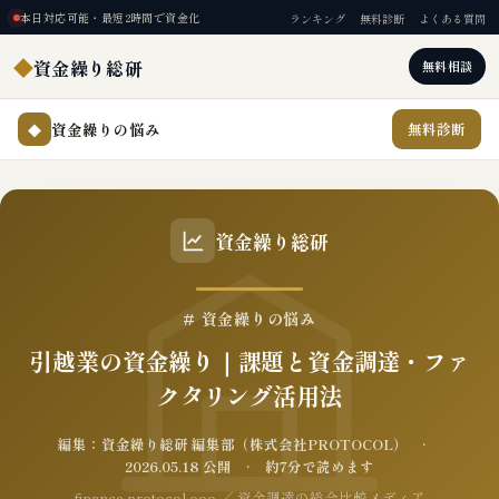
本日対応可能・最短2時間で資金化
ランキング
無料診断
よくある質問
◆
資金繰り総研
無料相談
資金繰りの悩み
無料診断
◆
資金繰り総研
# 資金繰りの悩み
引越業の資金繰り｜課題と資金調達・ファ
クタリング活用法
編集：資金繰り総研 編集部（株式会社PROTOCOL） ·
2026.05.18 公開 · 約7分で読めます
finance.protocol.ooo ／ 資金調達の総合比較メディア