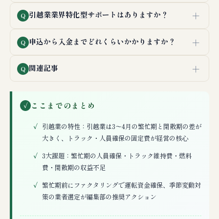
＋
引越業業界特化型サポートはありますか？
Q
＋
申込から入金までどれくらいかかりますか？
Q
＋
関連記事
Q
ここまでのまとめ
✓
引越業の特性：引越業は3〜4月の繁忙期と閑散期の差が
大きく、トラック・人員確保の固定費が経営の核心
3大課題：繁忙期の人員確保・トラック維持費・燃料
費・閑散期の収益不足
繁忙期前にファクタリングで運転資金確保、季節変動対
策の業者選定が編集部の推奨アクション