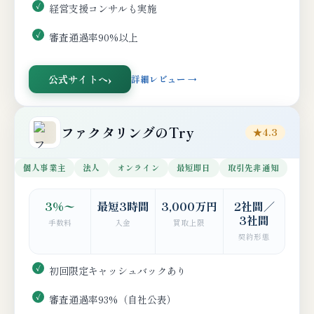
経営支援コンサルも実施
審査通過率90%以上
公式サイトへ
詳細レビュー →
ファクタリングのTry
★4.3
個人事業主
法人
オンライン
最短即日
取引先非通知
3%〜
最短3時間
3,000万円
2社間／
3社間
手数料
入金
買取上限
契約形態
初回限定キャッシュバックあり
審査通過率93%（自社公表）