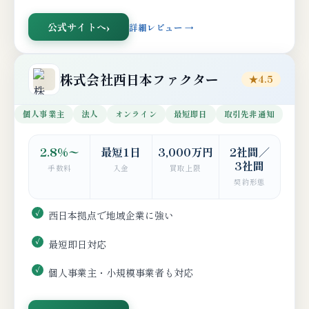
公式サイトへ
詳細レビュー →
株式会社西日本ファクター
★4.5
個人事業主
法人
オンライン
最短即日
取引先非通知
2.8%〜
最短1日
3,000万円
2社間／
3社間
手数料
入金
買取上限
契約形態
西日本拠点で地域企業に強い
最短即日対応
個人事業主・小規模事業者も対応