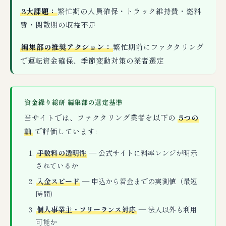
3大課題：
繁忙期の人員確保・トラック維持費・燃料
費・閑散期の収益不足
編集部の推奨アクション：
繁忙期前にファクタリング
で運転資金確保、季節変動対策の業者選定
資金繰り総研 編集部の選定基準
当サイトでは、ファクタリング業者を以下の
5つの
軸
で評価しています:
手数料の透明性
— 公式サイトに料率レンジが明示
されているか
入金スピード
— 申込から着金までの実測値（最短
時間）
個人事業主・フリーランス対応
— 法人以外も利用
可能か