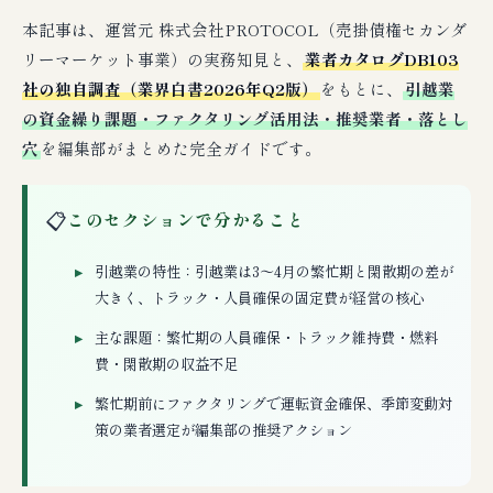
本記事は、運営元 株式会社PROTOCOL（売掛債権セカンダ
リーマーケット事業）の実務知見と、
業者カタログDB103
社の独自調査（業界白書2026年Q2版）
をもとに、
引越業
の資金繰り課題・ファクタリング活用法・推奨業者・落とし
穴
を編集部がまとめた完全ガイドです。
📋
このセクションで分かること
引越業の特性：引越業は3〜4月の繁忙期と閑散期の差が
大きく、トラック・人員確保の固定費が経営の核心
主な課題：繁忙期の人員確保・トラック維持費・燃料
費・閑散期の収益不足
繁忙期前にファクタリングで運転資金確保、季節変動対
策の業者選定が編集部の推奨アクション