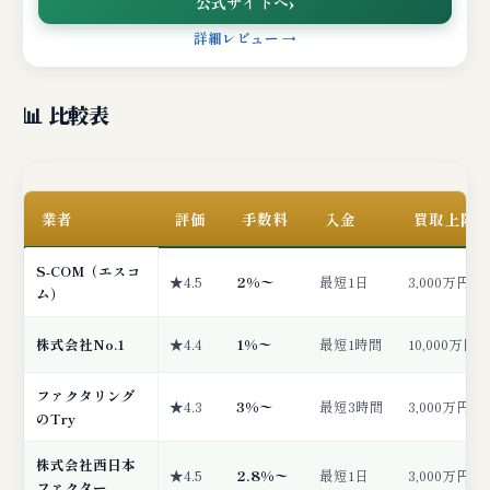
公式サイトへ
詳細レビュー →
📊 比較表
業者
評価
手数料
入金
買取上限
S-COM（エスコ
★4.5
2%〜
最短1日
3,000万円
ム）
株式会社No.1
★4.4
1%〜
最短1時間
10,000万円
ファクタリング
★4.3
3%〜
最短3時間
3,000万円
のTry
株式会社西日本
★4.5
2.8%〜
最短1日
3,000万円
ファクター