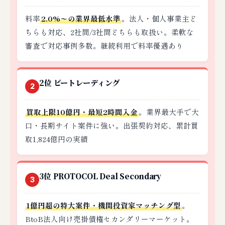
料率
2.0%〜の業界最低水準
。法人・個人事業主ど
ちらも対応、2社間/3社間どちらも取扱い。柔軟な
審査で対応事例多数。継続利用で料率優遇あり
2位 ビートレーディング
2
買取上限10億円・最短2時間入金
。業界最大手で大
口・長期サイト案件に強い。出張契約対応、累計買
取1,824億円の実績
3位 PROTOCOL Deal Secondary
3
1億円超の特大案件・機関投資家マッチング型
。
BtoB法人向け売掛債権セカンダリーマーケット。