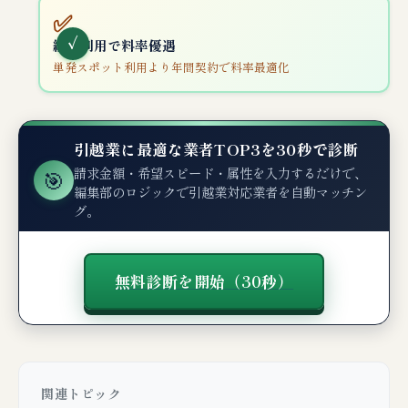
✅
継続利用で料率優遇
単発スポット利用より年間契約で料率最適化
引越業に最適な業者TOP3を30秒で診断
請求金額・希望スピード・属性を入力するだけで、
🎯
編集部のロジックで引越業対応業者を自動マッチン
グ。
無料診断を開始（30秒）
関連トピック