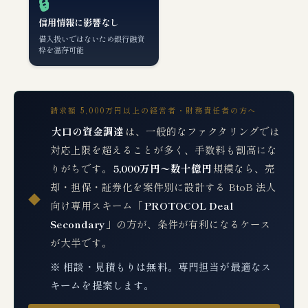
🔒
信用情報に影響なし
借入扱いではないため銀行融資
枠を温存可能
請求額 5,000万円以上の経営者・財務責任者の方へ
大口の資金調達
は、一般的なファクタリングでは
対応上限を超えることが多く、手数料も割高にな
りがちです。
5,000万円〜数十億円
規模なら、売
却・担保・証券化を案件別に設計する BtoB 法人
◆
向け専用スキーム「
PROTOCOL Deal
Secondary
」の方が、条件が有利になるケース
が大半です。
※ 相談・見積もりは無料。専門担当が最適なス
キームを提案します。