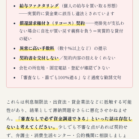
給与ファクタリング
（個人の給与を買い取る形態）
——実質的に貸金業に該当し違法とされています
償還請求権付き（リコース）契約
——売掛先が支払わ
ない場合に自社が買い戻す義務を負う＝実質的な貸付
の疑い
異常に高い手数料
（数十%以上など）の提示
契約書を交付しない
／契約内容の控えをくれない
会社の所在地・固定電話・登記が確認できない
「審査なし・誰でも100%通る」など過度な勧誘文句
これらは利息制限法・出資法・貸金業法などに抵触する可能
性があり、結果として滞納問題をさらに悪化させかねませ
ん。
「審査なしで必ず資金調達できる」といった話は存在し
ないと考えてください。
少しでも不審な点があれば契約せ
ず、弁護士・消費生活センター・公的機関に相談しましょ