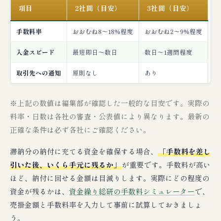
項目
2社間（目安）
3社間（目安）
手数料率
おおむね8〜18%程度
おおむね2〜9%程度
入金スピード
最短即日〜数日
数日〜1週間程度
取引先への通知
原則なし
あり
※上記の数値は編集部が確認した一般的な目安です。実際の
料率・日数は各社の審査・公表値により異なります。最新の
正確な条件は必ず各社にご確認ください。
滞納分の納付に充てる資金を確保する場合、
「手数料を差し
引いた後、いくら手元に残るか」
が重要です。手数料が高い
ほど、納付に回せる金額は目減りします。実際にどの程度の
資金が残るかは、
資金繰り総研の手数料シミュレーター
で、
売掛金額と手数料率を入力して事前に試算しておきましょ
う。