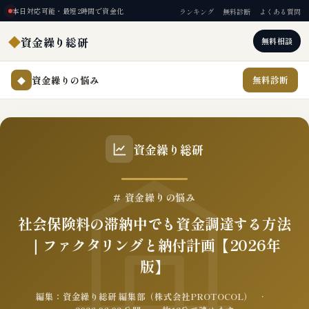
本日対応可能・最短2時間で資金化
ランキング
無料診断
よくある質問
◆
資金繰り総研
無料相談
資金繰りの悩み
無料診断
◆
資金繰り総研
# 資金繰りの悩み
社会保険料の滞納中でも資金調達する方法
｜ファクタリングと納付計画【2026年
版】
編集：資金繰り総研 編集部（株式会社PROTOCOL） ·