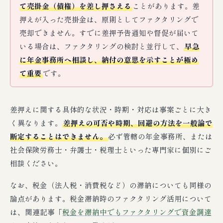
て売掛金（債権）を差し押さえる
ことがあります。差
押えが入った売掛金は、原則としてファクタリングで
売却できません。すでに差押予告通知や督促が届いて
いる場合は、ファクタリングの検討と並行して、
早急
に年金事務所へ相談し、納付の意思を示すことが極め
て重要
です。
差押えに関する具体的な状況・時期・対応は事案ごとに大き
く異なります。
差押えの可否や時期、回避の方法を一般論で
断定することはできません。
必ず管轄の年金事務所、または
社会保険労務士・弁護士・税理士といった専門家に個別にご
相談ください。
なお、税金（法人税・消費税など）の滞納についても同様の
論点があります。税金滞納時のファクタリング活用について
は、関連記事「
税金を滞納中でもファクタリングで資金調達