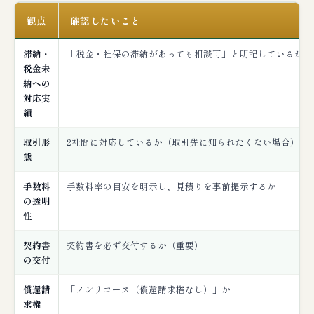
観点
確認したいこと
滞納・
「税金・社保の滞納があっても相談可」と明記しているか
税金未
納への
対応実
績
取引形
2社間に対応しているか（取引先に知られたくない場合）
態
手数料
手数料率の目安を明示し、見積りを事前提示するか
の透明
性
契約書
契約書を必ず交付するか（重要）
の交付
償還請
「ノンリコース（償還請求権なし）」か
求権