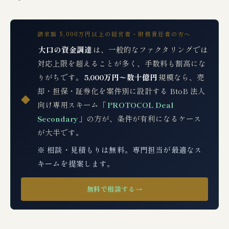
請求額 5,000万円以上の経営者・財務責任者の方へ
大口の資金調達
は、一般的なファクタリングでは
対応上限を超えることが多く、手数料も割高にな
りがちです。
5,000万円〜数十億円
規模なら、売
却・担保・証券化を案件別に設計する BtoB 法人
◆
向け専用スキーム「
PROTOCOL Deal
Secondary
」の方が、条件が有利になるケース
が大半です。
※ 相談・見積もりは無料。専門担当が最適なス
キームを提案します。
無料で相談する
→