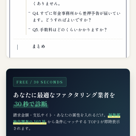
くありません。
Q4. すでに年金事務所から差押予告が届いてい
ます。どうすればよいですか？
Q5. 手数料はどのくらいかかりますか？
まとめ
FREE / 30 SECONDS
あなたに最適なファクタリング業者を
30 秒で診断
請求金額・支払サイト・あなたの属性を入れるだけ。
編集部
独自調査の 103 社
から条件にマッチする TOP 3 が即時表示
されます。