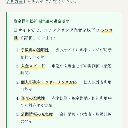
する方法
」もあわせてご覧ください。
資金繰り総研 編集部の選定基準
当サイトでは、ファクタリング業者を以下の
5つの
軸
で評価しています:
手数料の透明性
— 公式サイトに料率レンジが明示
されているか
入金スピード
— 申込から着金までの実測値（最短
時間）
個人事業主・フリーランス対応
— 法人以外も利用
可能か
審査の柔軟性
— 赤字決算・税金滞納・他社利用中
でも対応する実績
公開情報の充実度
— 会社情報・代表者・取扱規模
の開示