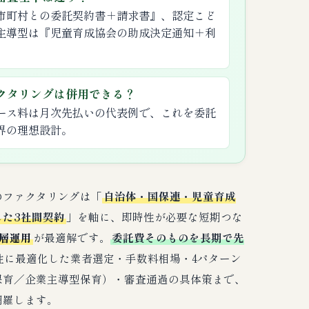
市町村との委託契約書＋請求書』、認定こど
主導型は『児童育成協会の助成決定通知＋利
クタリングは併用できる？
ース料は月次先払いの代表例で、これを委託
界の理想設計。
のファクタリングは「
自治体・国保連・児童育成
た3社間契約
」を軸に、即時性が必要な短期つな
層運用
が最適解です。
委託費そのものを長期で先
性に最適化した業者選定・手数料相場・4パターン
保育／企業主導型保育）・審査通過の具体策まで、
網羅します。