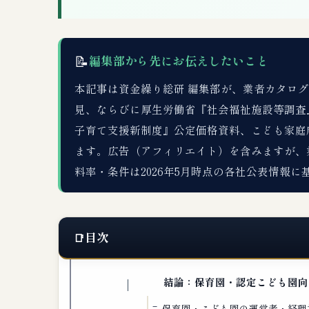
📝
編集部から先にお伝えしたいこと
本記事は資金繰り総研 編集部が、業者カタログDB
見、ならびに厚生労働省『社会福祉施設等調査
子育て支援新制度』公定価格資料、こども家庭
ます。広告（アフィリエイト）を含みますが、
料率・条件は2026年5月時点の各社公表情報に
目次
結論：保育園・認定こども園向け
保育園・こども園の運営者・経理