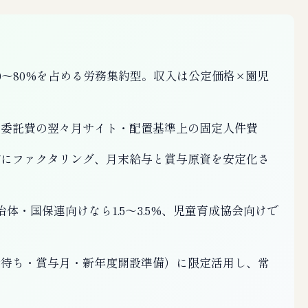
0〜80%を占める労務集約型。収入は公定価格×園児
・委託費の翌々月サイト・配置基準上の固定人件費
的にファクタリング、月末給与と賞与原資を安定化さ
体・国保連向けなら1.5〜3.5%、児童育成協会向けで
金待ち・賞与月・新年度開設準備）に限定活用し、常