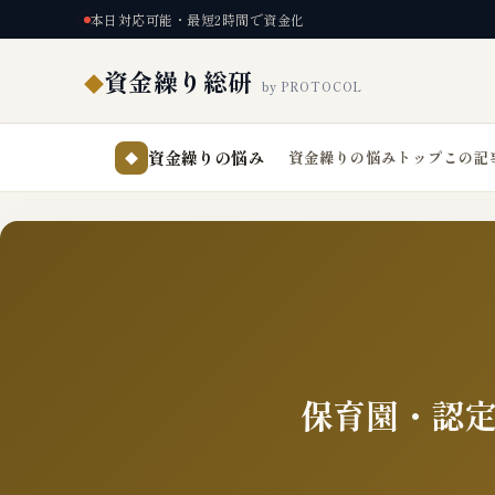
本日対応可能・最短2時間で資金化
資金繰り総研
◆
by PROTOCOL
資金繰りの悩み
資金繰りの悩みトップ
この記
◆
保育園・認