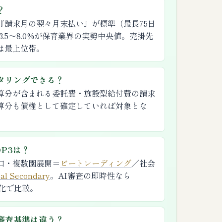
？
『請求月の翌々月末払い』が標準（最長75日
で3.5〜8.0%が保育業界の実勢中央値。売掛先
は最上位帯。
タリングできる？
算分が含まれる委託費・施設型給付費の請求
算分も債権として確定していれば対象とな
P3は？
口・複数園展開＝
ビートレーディング
／社会
l Secondary
。AI審査の即時性なら
化で比較。
審査基準は違う？