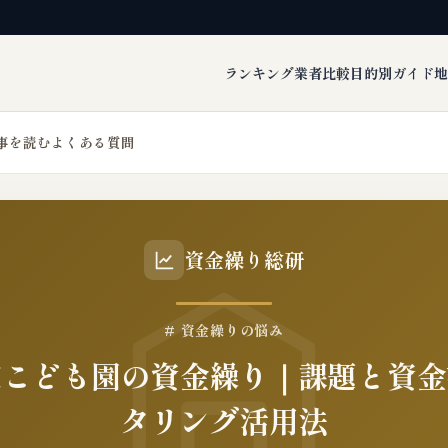
ランキング
業者比較
目的別ガイド
地
事を読む
よくある質問
資金繰り総研
# 資金繰りの悩み
定こども園の資金繰り｜課題と資金
タリング活用法