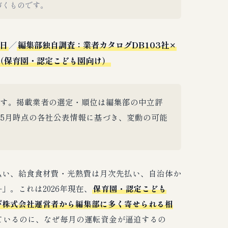
づくものです。
8日
／
編集部独自調査：業者カタログDB103社×
（保育園・認定こども園向け）
す。掲載業者の選定・順位は編集部の中立評
年5月時点の各社公表情報に基づき、変動の可能
払い、給食食材費・光熱費は月次先払い、自治体か
。これは2026年現在、
保育園・認定こども
び株式会社運営者から編集部に多く寄せられる相
ているのに、なぜ毎月の運転資金が逼迫するの