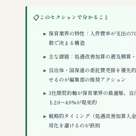
📋
このセクションで分かること
保育業界の特性：人件費率が支出の7
数で決まる構造
主な課題：処遇改善加算の遡及精算
自治体・国保連の委託費売掛を優先
せるのが編集部の推奨アクション
3社間契約軸が保育業界の最適解。自治
も2.0〜4.0%が現実的
戦略的タイミング（処遇改善加算入
用化を避けるのが鉄則