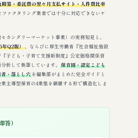
及精算・委託費の翌々月支払サイト・人件費比率
なファクタリング業者では十分に対応できないケ
債権セカンダリーマーケット事業）の実務知見と、
6年Q2版）
、ならびに厚生労働省『社会福祉施設
府『子ども・子育て支援新制度』公定価格関係資
断分析して執筆しています。
保育園・認定こども
業者・落とし穴
を編集部がまとめた完全ガイドと
業主導型保育の4業態を網羅する形で構造化しま
・即答）