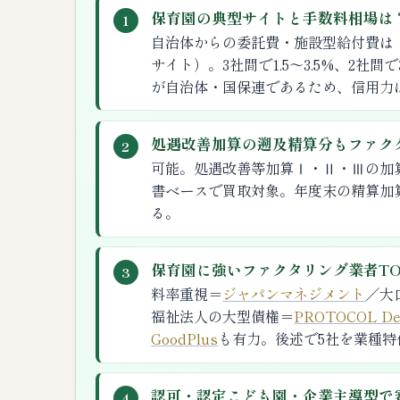
保育園の典型サイトと手数料相場は
1
自治体からの委託費・施設型給付費は
サイト）。3社間で1.5〜3.5%、2社間
が自治体・国保連であるため、信用力
処遇改善加算の遡及精算分もファク
2
可能。処遇改善等加算Ⅰ・Ⅱ・Ⅲの加
書ベースで買取対象。年度末の精算加
る。
保育園に強いファクタリング業者TO
3
料率重視＝
ジャパンマネジメント
／大
福祉法人の大型債権＝
PROTOCOL Dea
GoodPlus
も有力。後述で5社を業種特
認可・認定こども園・企業主導型で
4