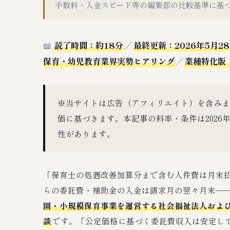
手数料・入金スピード等の編集部の比較基準に基
📖
読了時間：約18分
／
最終更新：2026年5月2
保育・幼児教育業界実勢ヒアリング
／
業種特化版
※当サイトは広告（アフィリエイト）を含みま
価に基づきます。本記事の料率・条件は2026
性があります。
「保育士の処遇改善加算分まで含む人件費は月末
らの委託費・補助金の入金は請求月の翌々月末──」
園・小規模保育事業を運営する社会福祉法人およ
談
です。「公定価格に基づく委託費収入は安定し