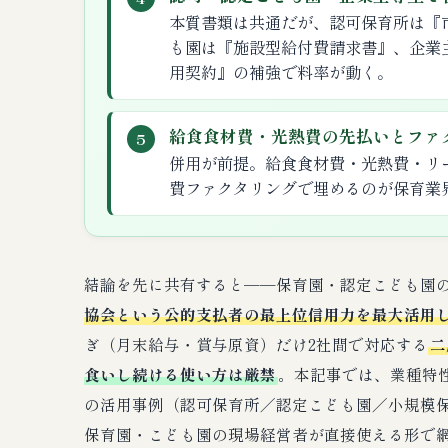
本質書類は共通だが、認可保育所は『
も園は『施設型給付費請求書』、企業
用契約』の補強で料率が動く。
給食食材費・光熱費の先払いとファ
5
併用が前提。給食食材費・光熱費・リ
費ファクタリングで埋めるのが保育業
結論を先に共有すると──保育園・認定こども園
協会という公的支払者の最上位信用力を最大活用し
ぎ（月末給与・賞与原資）だけ2社間で対応する
二
食いし続ける使い方は厳禁
。本記事では、業種特
の活用事例（認可保育所／認定こども園／小規模
保育園・こども園の現場経営者が直接使える形で