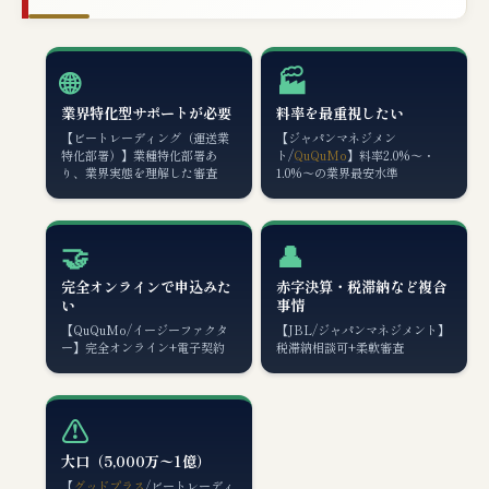
🌐
🏭
業界特化型サポートが必要
料率を最重視したい
【ビートレーディング（運送業
【ジャパンマネジメン
特化部署）】業種特化部署あ
ト/
QuQuMo
】料率2.0%〜・
り、業界実態を理解した審査
1.0%〜の業界最安水準
🤝
👤
完全オンラインで申込みた
赤字決算・税滞納など複合
い
事情
【QuQuMo/イージーファクタ
【JBL/ジャパンマネジメント】
ー】完全オンライン+電子契約
税滞納相談可+柔軟審査
⚠️
大口（5,000万〜1億）
【
グッドプラス
/ビートレーディ