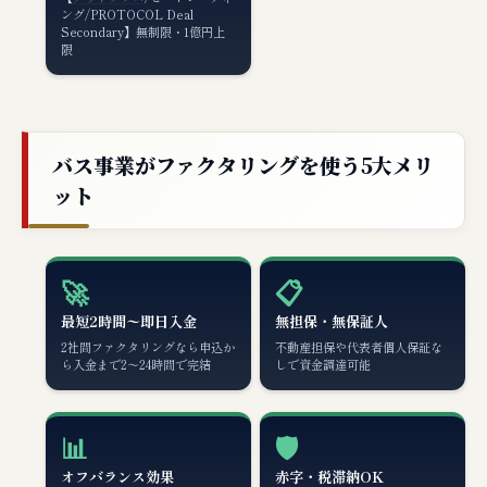
ング/PROTOCOL Deal
Secondary】無制限・1億円上
限
バス事業がファクタリングを使う5大メリ
ット
🚀
📋
最短2時間〜即日入金
無担保・無保証人
2社間ファクタリングなら申込か
不動産担保や代表者個人保証な
ら入金まで2〜24時間で完結
しで資金調達可能
📊
🛡️
オフバランス効果
赤字・税滞納OK