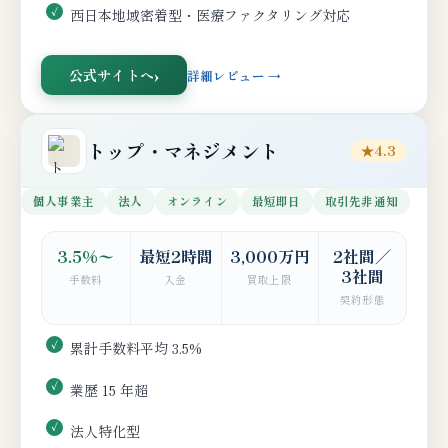
西日本地域密着型・医療ファクタリング対応
公式サイトへ
詳細レビュー →
トップ・マネジメント
★4.3
個人事業主
法人
オンライン
最短即日
取引先非通知
3.5%〜
最短2時間
3,000万円
2社間／
3社間
手数料
入金
買取上限
契約形態
累計手数料平均 3.5%
業歴 15 年超
法人特化型