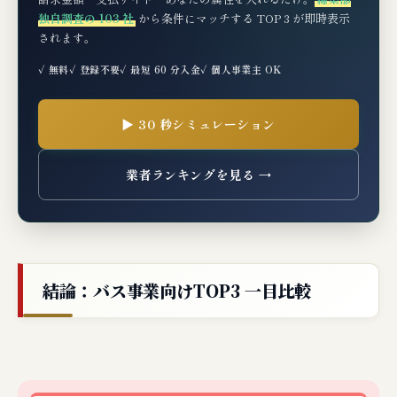
独自調査の 103 社
から条件にマッチする TOP 3 が即時表示
されます。
✓ 無料
✓ 登録不要
✓ 最短 60 分入金
✓ 個人事業主 OK
▶ 30 秒シミュレーション
業者ランキングを見る →
結論：バス事業向けTOP3 一目比較