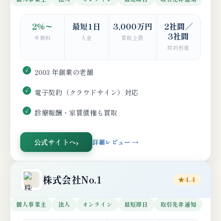
2%〜
最短1日
3,000万円
2社間／
3社間
手数料
入金
買取上限
契約形態
2003 年創業の老舗
電子契約（クラウドサイン）対応
診療報酬・家賃債権も買取
公式サイトへ
詳細レビュー →
株式会社No.1
★4.4
個人事業主
法人
オンライン
最短即日
取引先非通知