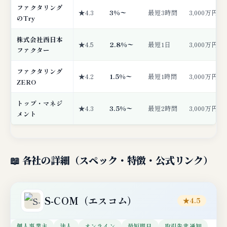
ファクタリング
★4.3
3%〜
最短3時間
3,000万円
のTry
株式会社西日本
★4.5
2.8%〜
最短1日
3,000万円
ファクター
ファクタリング
★4.2
1.5%〜
最短1時間
3,000万円
ZERO
トップ・マネジ
★4.3
3.5%〜
最短2時間
3,000万円
メント
📖 各社の詳細（スペック・特徴・公式リンク）
S-COM（エスコム）
★4.5
個人事業主
法人
オンライン
最短即日
取引先非通知