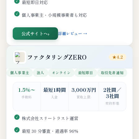
最短即日対応
個人事業主・小規模事業者も対応
公式サイトへ
詳細レビュー →
ファクタリングZERO
★4.2
個人事業主
法人
オンライン
最短即日
取引先非通知
1.5%〜
最短1時間
3,000万円
2社間／
3社間
手数料
入金
買取上限
契約形態
株式会社スリートラスト運営
最短 30 分審査・通過率 96%