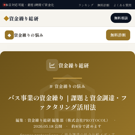
本日対応可能・最短2時間で資金化
ランキング
無料診断
よくある質問
◆
資金繰り総研
無料相談
資金繰りの悩み
無料診断
◆
資金繰り総研
# 資金繰りの悩み
バス事業の資金繰り｜課題と資金調達・フ
ァクタリング活用法
編集：資金繰り総研 編集部（株式会社PROTOCOL） ·
2026.05.18 公開 · 約8分で読めます
finance.protocol.ooo ／ 資金調達の総合比較メディア