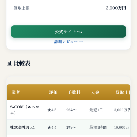
3,000万円
買取上限
公式サイトへ
詳細レビュー →
📊 比較表
業者
評価
手数料
入金
買取上限
S-COM（エスコ
★4.5
2%〜
最短1日
3,000万円
ム）
株式会社No.1
★4.4
1%〜
最短1時間
10,000万円