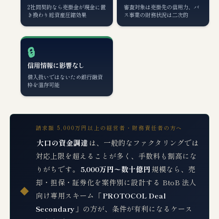
2社間契約なら売掛金が現金に置
審査対象は売掛先の信用力、バ
き換わり総資産圧縮効果
ス事業の財務状況は二次的
🔒
信用情報に影響なし
借入扱いではないため銀行融資
枠を温存可能
請求額 5,000万円以上の経営者・財務責任者の方へ
大口の資金調達
は、一般的なファクタリングでは
対応上限を超えることが多く、手数料も割高にな
りがちです。
5,000万円〜数十億円
規模なら、売
却・担保・証券化を案件別に設計する BtoB 法人
◆
向け専用スキーム「
PROTOCOL Deal
Secondary
」の方が、条件が有利になるケース