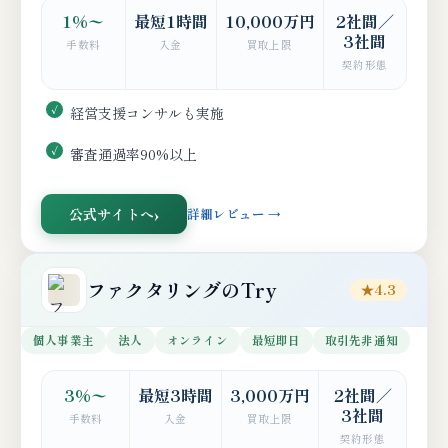
1%〜
最短1時間
10,000万円
2社間／
3社間
手数料
入金
買取上限
契約形態
経営支援コンサルも実施
審査通過率90%以上
公式サイトへ
詳細レビュー →
ファクタリングのTry
★4.3
個人事業主
法人
オンライン
最短即日
取引先非通知
3%〜
最短3時間
3,000万円
2社間／
3社間
手数料
入金
買取上限
契約形態