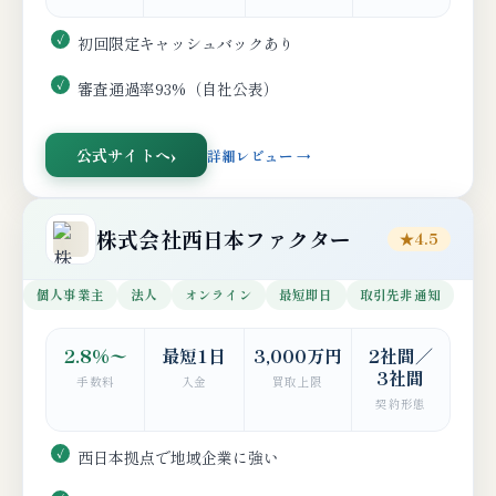
初回限定キャッシュバックあり
審査通過率93%（自社公表）
公式サイトへ
詳細レビュー →
株式会社西日本ファクター
★4.5
個人事業主
法人
オンライン
最短即日
取引先非通知
2.8%〜
最短1日
3,000万円
2社間／
3社間
手数料
入金
買取上限
契約形態
西日本拠点で地域企業に強い