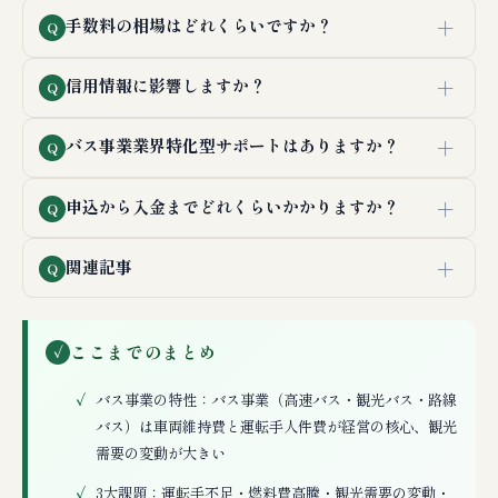
＋
手数料の相場はどれくらいですか？
Q
＋
信用情報に影響しますか？
Q
＋
バス事業業界特化型サポートはありますか？
Q
＋
申込から入金までどれくらいかかりますか？
Q
＋
関連記事
Q
ここまでのまとめ
✓
バス事業の特性：バス事業（高速バス・観光バス・路線
バス）は車両維持費と運転手人件費が経営の核心、観光
需要の変動が大きい
3大課題：運転手不足・燃料費高騰・観光需要の変動・