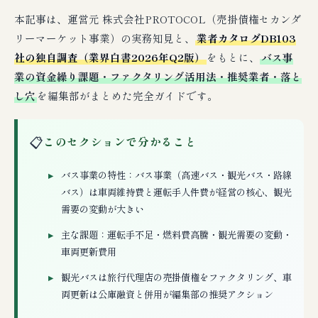
本記事は、運営元 株式会社PROTOCOL（売掛債権セカンダ
リーマーケット事業）の実務知見と、
業者カタログDB103
社の独自調査（業界白書2026年Q2版）
をもとに、
バス事
業の資金繰り課題・ファクタリング活用法・推奨業者・落と
し穴
を編集部がまとめた完全ガイドです。
📋
このセクションで分かること
バス事業の特性：バス事業（高速バス・観光バス・路線
バス）は車両維持費と運転手人件費が経営の核心、観光
需要の変動が大きい
主な課題：運転手不足・燃料費高騰・観光需要の変動・
車両更新費用
観光バスは旅行代理店の売掛債権をファクタリング、車
両更新は公庫融資と併用が編集部の推奨アクション