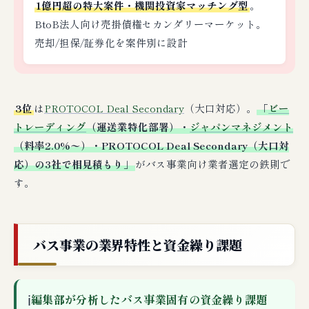
1億円超の特大案件・機関投資家マッチング型
。
BtoB法人向け売掛債権セカンダリーマーケット。
売却/担保/証券化を案件別に設計
3位
は
PROTOCOL Deal Secondary
（大口対応）。
「
ビー
トレーディング
（運送業特化部署）・
ジャパンマネジメント
（料率2.0%〜）・PROTOCOL Deal Secondary（大口対
応）の3社で相見積もり」
がバス事業向け業者選定の鉄則で
す。
バス事業の業界特性と資金繰り課題
ℹ
編集部が分析したバス事業固有の資金繰り課題