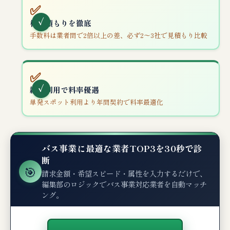
✅
相見積もりを徹底
手数料は業者間で2倍以上の差、必ず2〜3社で見積もり比較
✅
継続利用で料率優遇
単発スポット利用より年間契約で料率最適化
バス事業に最適な業者TOP3を30秒で診
断
🎯
請求金額・希望スピード・属性を入力するだけで、
編集部のロジックでバス事業対応業者を自動マッチ
ング。