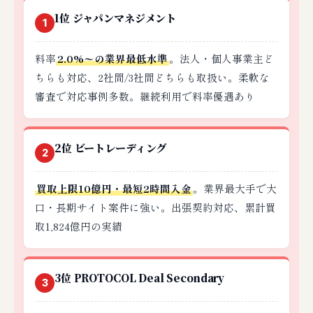
1位 ジャパンマネジメント
1
料率
2.0%〜の業界最低水準
。法人・個人事業主ど
ちらも対応、2社間/3社間どちらも取扱い。柔軟な
審査で対応事例多数。継続利用で料率優遇あり
2位 ビートレーディング
2
買取上限10億円・最短2時間入金
。業界最大手で大
口・長期サイト案件に強い。出張契約対応、累計買
取1,824億円の実績
3位 PROTOCOL Deal Secondary
3