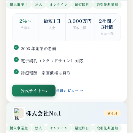
個人事業主
法人
オンライン
最短即日
取引先非通知
2%〜
最短1日
3,000万円
2社間／
3社間
手数料
入金
買取上限
契約形態
2003 年創業の老舗
電子契約（クラウドサイン）対応
診療報酬・家賃債権も買取
公式サイトへ
詳細レビュー →
株式会社No.1
★4.4
個人事業主
法人
オンライン
最短即日
取引先非通知