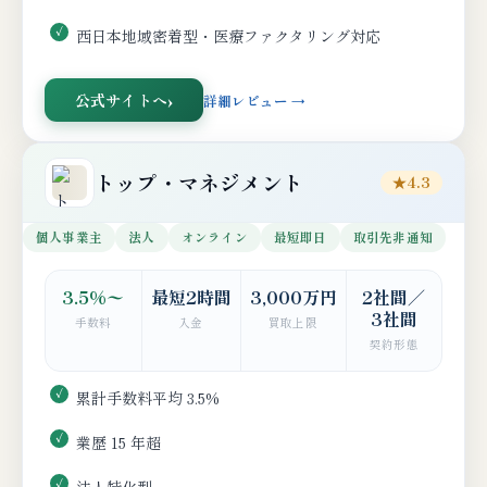
西日本地域密着型・医療ファクタリング対応
公式サイトへ
詳細レビュー →
トップ・マネジメント
★4.3
個人事業主
法人
オンライン
最短即日
取引先非通知
3.5%〜
最短2時間
3,000万円
2社間／
3社間
手数料
入金
買取上限
契約形態
累計手数料平均 3.5%
業歴 15 年超