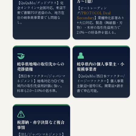
万〜1億）
【QuQuMo/グッドプラス】完
全オンライン+全国対応。来店不
【ビートレーディン
要で書類PDF送信のみ、地方在
グ/
PROTOCOL Deal
住の岐阜県事業者でも問題な
Secondary
】業種特化部署あり
し。
+大口対応。製造（陶磁器・刃
物）・木材の取引先信用力で
2.0%〜の好条件を狙える。
🤝
👤
岐阜県地場の取引先からの
岐阜県内の個人事業主・小
売掛債権
規模事業者
【西日本ファクター/ジャパンマ
【QuQuMo/西日本ファクター/
ネジメント】地場対応力◎で地
イージーファクター】個人事業
域内の取引先信用評価に強い。
主歓迎+屋号OK。開業届+請求
料率も2.0〜3.0%の低水準。
書で申込可能。
⚠️
税滞納・赤字決算など複合
事情
【JBL/ジャパンマネジメント】