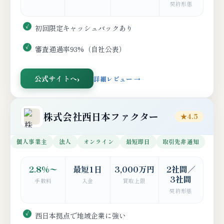
契約形態
初回限定キャッシュバックあり
審査通過率93%（自社公表）
公式サイトへ
詳細レビュー →
株式会社西日本ファクター
★4.5
個人事業主
法人
オンライン
最短即日
取引先非通知
2.8%〜
最短1日
3,000万円
2社間／
3社間
手数料
入金
買取上限
契約形態
西日本拠点で地域企業に強い