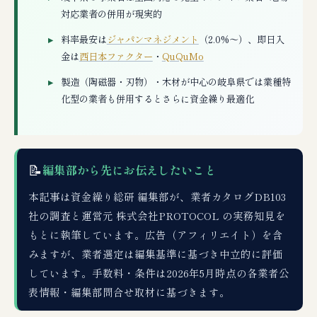
対応業者の併用が現実的
料率最安は
ジャパンマネジメント
（2.0%〜）、即日入
金は
西日本ファクター
・
QuQuMo
製造（陶磁器・刃物）・木材が中心の岐阜県では業種特
化型の業者も併用するとさらに資金繰り最適化
📝
編集部から先にお伝えしたいこと
本記事は資金繰り総研 編集部が、業者カタログDB103
社の調査と運営元 株式会社PROTOCOL の実務知見を
もとに執筆しています。広告（アフィリエイト）を含
みますが、業者選定は編集基準に基づき中立的に評価
しています。手数料・条件は2026年5月時点の各業者公
表情報・編集部問合せ取材に基づきます。