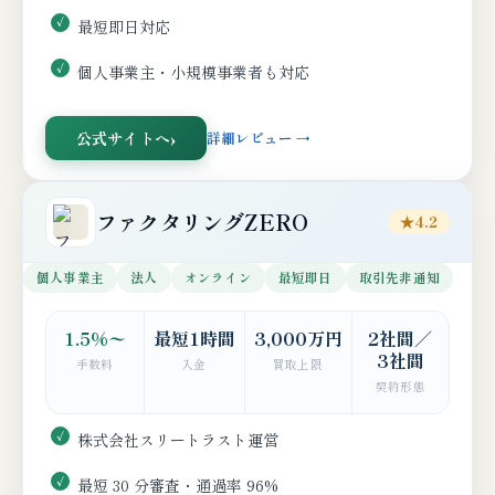
最短即日対応
個人事業主・小規模事業者も対応
公式サイトへ
詳細レビュー →
ファクタリングZERO
★4.2
個人事業主
法人
オンライン
最短即日
取引先非通知
1.5%〜
最短1時間
3,000万円
2社間／
3社間
手数料
入金
買取上限
契約形態
株式会社スリートラスト運営
最短 30 分審査・通過率 96%