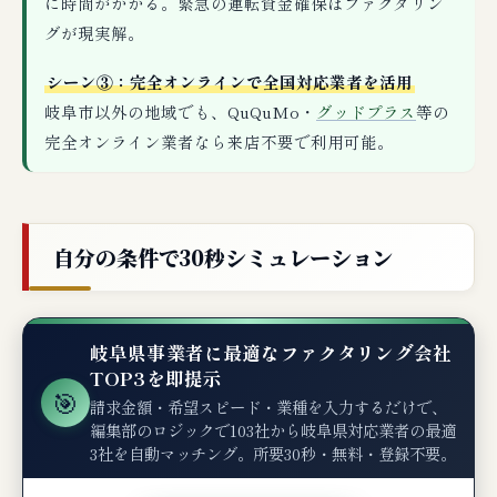
に時間がかかる。緊急の運転資金確保はファクタリン
グが現実解。
シーン③：完全オンラインで全国対応業者を活用
岐阜市以外の地域でも、QuQuMo・
グッドプラス
等の
完全オンライン業者なら来店不要で利用可能。
自分の条件で30秒シミュレーション
岐阜県事業者に最適なファクタリング会社
TOP3を即提示
🎯
請求金額・希望スピード・業種を入力するだけで、
編集部のロジックで103社から岐阜県対応業者の最適
3社を自動マッチング。所要30秒・無料・登録不要。