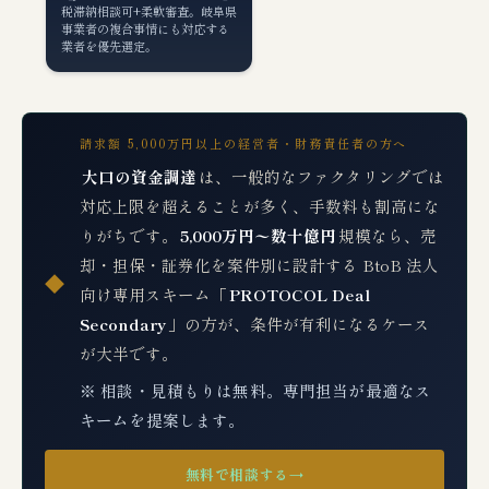
税滞納相談可+柔軟審査。岐阜県
事業者の複合事情にも対応する
業者を優先選定。
請求額 5,000万円以上の経営者・財務責任者の方へ
大口の資金調達
は、一般的なファクタリングでは
対応上限を超えることが多く、手数料も割高にな
りがちです。
5,000万円〜数十億円
規模なら、売
却・担保・証券化を案件別に設計する BtoB 法人
◆
向け専用スキーム「
PROTOCOL Deal
Secondary
」の方が、条件が有利になるケース
が大半です。
※ 相談・見積もりは無料。専門担当が最適なス
キームを提案します。
無料で相談する
→