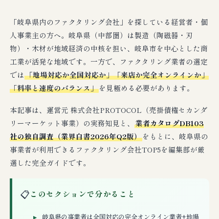
「岐阜県内のファクタリング会社」を探している経営者・個
人事業主の方へ。岐阜県（中部圏）は製造（陶磁器・刃
物）・木材が地域経済の中核を担い、岐阜市を中心とした商
工業が活発な地域です。一方で、ファクタリング業者の選定
では
「地場対応か全国対応か」「来店か完全オンラインか」
「料率と速度のバランス」
を見極める必要があります。
本記事は、運営元 株式会社PROTOCOL（売掛債権セカンダ
リーマーケット事業）の実務知見と、
業者カタログDB103
社の独自調査（業界白書2026年Q2版）
をもとに、岐阜県の
事業者が利用できるファクタリング会社TOP5を編集部が厳
選した完全ガイドです。
📋
このセクションで分かること
岐阜県の事業者は全国対応の完全オンライン業者+地場