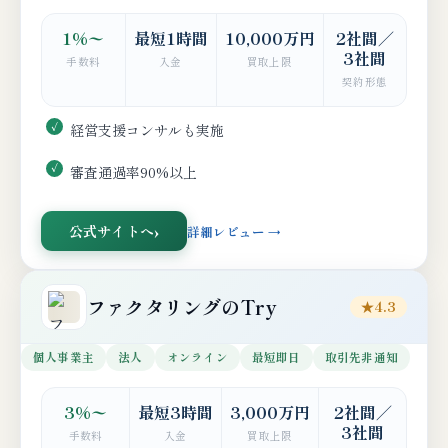
1%〜
最短1時間
10,000万円
2社間／
3社間
手数料
入金
買取上限
契約形態
経営支援コンサルも実施
審査通過率90%以上
公式サイトへ
詳細レビュー →
ファクタリングのTry
★4.3
個人事業主
法人
オンライン
最短即日
取引先非通知
3%〜
最短3時間
3,000万円
2社間／
3社間
手数料
入金
買取上限