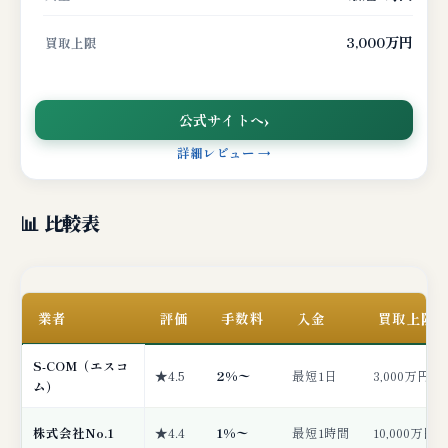
3,000万円
買取上限
公式サイトへ
詳細レビュー →
📊 比較表
業者
評価
手数料
入金
買取上限
S-COM（エスコ
★4.5
2%〜
最短1日
3,000万円
ム）
株式会社No.1
★4.4
1%〜
最短1時間
10,000万円