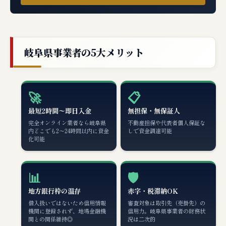
岐阜県事業者の5大メリット
🚀
📋
最短2時間〜即日入金
無担保・無保証人
完全オンライン業者なら岐阜県
不動産担保や代表者個人保証な
内どこでも2〜24時間以内に資金
しで資金調達可能
化可能
📊
🛡️
地方銀行枠の温存
赤字・税滞納OK
借入扱いではないため信用情報
審査対象は取引先（売掛先）の
機関に登録されず、地場金融機
信用力。岐阜県事業者の財務状
関との関係維持◎
況は二次的