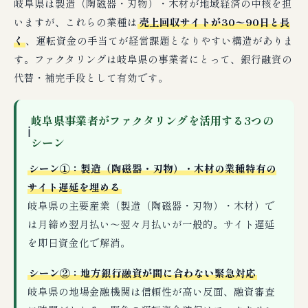
岐阜県は製造（陶磁器・刃物）・木材が地域経済の中核を担
いますが、これらの業種は
売上回収サイトが30〜90日と長
く
、運転資金の手当てが経営課題となりやすい構造がありま
す。ファクタリングは岐阜県の事業者にとって、銀行融資の
代替・補完手段として有効です。
岐阜県事業者がファクタリングを活用する3つの
ℹ
シーン
シーン①：製造（陶磁器・刃物）・木材の業種特有の
サイト遅延を埋める
岐阜県の主要産業（製造（陶磁器・刃物）・木材）で
は月締め翌月払い〜翌々月払いが一般的。サイト遅延
を即日資金化で解消。
シーン②：地方銀行融資が間に合わない緊急対応
岐阜県の地場金融機関は信頼性が高い反面、融資審査