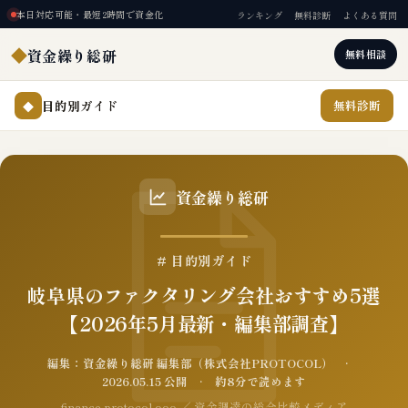
本日対応可能・最短2時間で資金化
ランキング
無料診断
よくある質問
◆
資金繰り総研
無料相談
目的別ガイド
無料診断
◆
資金繰り総研
# 目的別ガイド
岐阜県のファクタリング会社おすすめ5選
【2026年5月最新・編集部調査】
編集：資金繰り総研 編集部（株式会社PROTOCOL） ·
2026.05.15 公開 · 約8分で読めます
finance.protocol.ooo ／ 資金調達の総合比較メディア