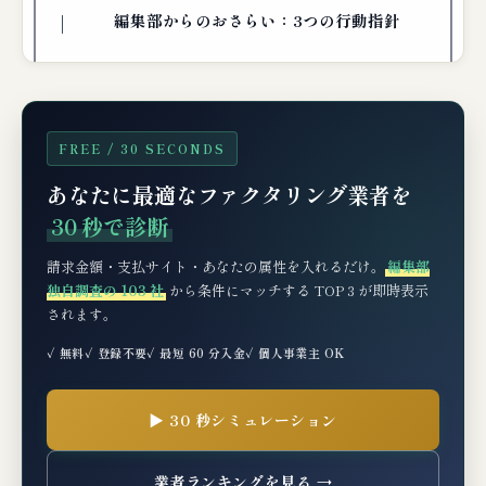
編集部からのおさらい：3つの行動指針
FREE / 30 SECONDS
あなたに最適なファクタリング業者を
30 秒で診断
請求金額・支払サイト・あなたの属性を入れるだけ。
編集部
独自調査の 103 社
から条件にマッチする TOP 3 が即時表示
されます。
✓ 無料
✓ 登録不要
✓ 最短 60 分入金
✓ 個人事業主 OK
▶ 30 秒シミュレーション
業者ランキングを見る →